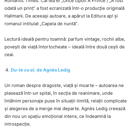
Romantic Times. Cartea ei „Once Upon A Prince”/ „A fost
odată un prinț” a fost ecranizată într-o producție originală
Hallmark. De aceeași autoare, a apărut la Editura ap! și
romanul intitulat „Capela de nuntă”.
Lectură ideală pentru toamnă: parfum vintage, rochii albe,
povești de viață întortocheate – ideală între două cești de
ceai.
Du‑te cu el,
de Agnès Ledig
Un roman despre dragoste, viață și moarte – autoarea ne
plasează într-un spital, în secția de reanimare, unde
întâlnim personaje puse în situații-limită, relații complicate
și alegerea de a merge mai departe. Agnès Ledig creează
din nou un spațiu emoțional intens, ce îndeamnă la
introspecție.