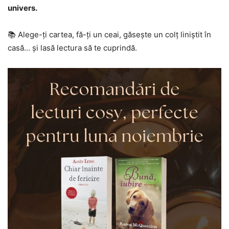
univers.
📚 Alege-ți cartea, fă-ți un ceai, găsește un colț liniștit în
casă… și lasă lectura să te cuprindă.