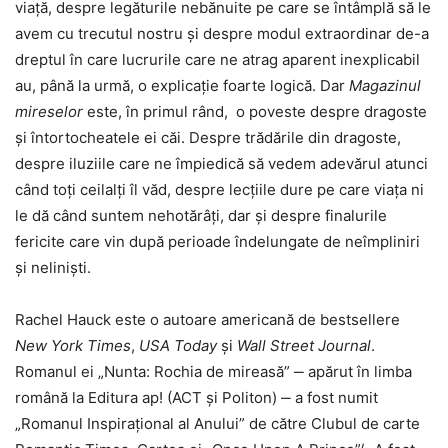
viață, despre legăturile nebănuite pe care se întâmplă să le
avem cu trecutul nostru și despre modul extraordinar de-a
dreptul în care lucrurile care ne atrag aparent inexplicabil
au, până la urmă, o explicație foarte logică. Dar
Magazinul
mireselor
este, în primul rând, o poveste despre dragoste
și întortocheatele ei căi. Despre trădările din dragoste,
despre iluziile care ne împiedică să vedem adevărul atunci
când toți ceilalți îl văd, despre lecțiile dure pe care viața ni
le dă când suntem nehotărâți, dar și despre finalurile
fericite care vin după perioade îndelungate de neîmpliniri
și neliniști.
Rachel Hauck este o autoare americană de bestsellere
New York Times
,
USA Today
și
Wall Street Journal
.
Romanul ei „Nunta: Rochia de mireasă” ‒ apărut în limba
română la Editura ap! (ACT și Politon) ‒ a fost numit
„Romanul Inspirațional al Anului” de către Clubul de carte