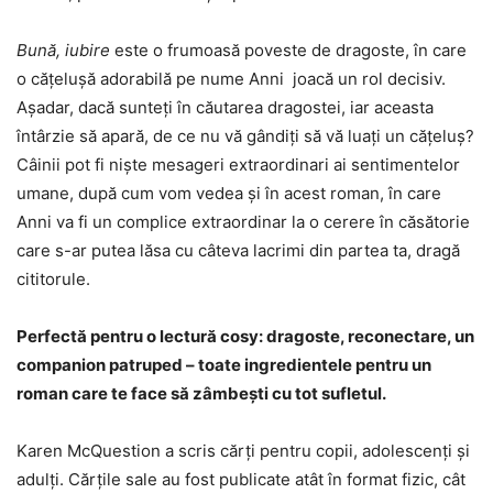
Bună, iubire
este o frumoasă poveste de dragoste, în care
o cățelușă adorabilă pe nume Anni joacă un rol decisiv.
Așadar, dacă sunteți în căutarea dragostei, iar aceasta
întârzie să apară, de ce nu vă gândiți să vă luați un cățeluș?
Câinii pot fi niște mesageri extraordinari ai sentimentelor
umane, după cum vom vedea și în acest roman, în care
Anni va fi un complice extraordinar la o cerere în căsătorie
care s-ar putea lăsa cu câteva lacrimi din partea ta, dragă
cititorule.
Perfectă pentru o lectură cosy: dragoste, reconectare, un
companion patruped – toate ingredientele pentru un
roman care te face să zâmbești cu tot sufletul.
Karen McQuestion a scris cărți pentru copii, adolescenți și
adulți. Cărțile sale au fost publicate atât în format fizic, cât