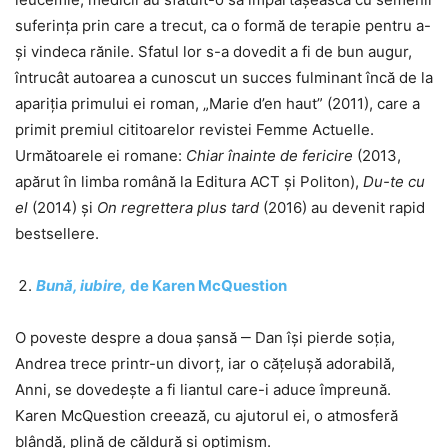
suferința prin care a trecut, ca o formă de terapie pentru a-
și vindeca rănile. Sfatul lor s-a dovedit a fi de bun augur,
întrucât autoarea a cunoscut un succes fulminant încă de la
apariția primului ei roman, „Marie d’en haut” (2011), care a
primit premiul cititoarelor revistei Femme Actuelle.
Următoarele ei romane:
Chiar înainte de fericire
(2013,
apărut în limba română la Editura ACT și Politon),
Du-te cu
el
(2014) și
On regrettera plus tard
(2016) au devenit rapid
bestsellere.
Bună, iubire,
de Karen McQuestion
O poveste despre a doua șansă ‒ Dan își pierde soția,
Andrea trece printr-un divorț, iar o cățelușă adorabilă,
Anni, se dovedește a fi liantul care-i aduce împreună.
Karen McQuestion creează, cu ajutorul ei, o atmosferă
blândă, plină de căldură și optimism.