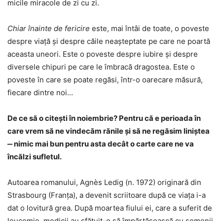
micile miracole de zi cu zi.
Chiar înainte de fericire
este, mai întâi de toate, o poveste
despre viață și despre căile neașteptate pe care ne poartă
aceasta uneori. Este o poveste despre iubire și despre
diversele chipuri pe care le îmbracă dragostea. Este o
poveste în care se poate regăsi, într-o oarecare măsură,
fiecare dintre noi…
De ce să o citești în noiembrie? Pentru că e perioada în
care vrem să ne vindecăm rănile și să ne regăsim liniștea
‒ nimic mai bun pentru asta decât o carte care ne va
încălzi sufletul.
Autoarea romanului, Agnès Ledig (n. 1972) originară din
Strasbourg (Franța), a devenit scriitoare după ce viața i-a
dat o lovitură grea. După moartea fiului ei, care a suferit de
leucemie, medicii au sfătuit-o să împărtășească cu semenii