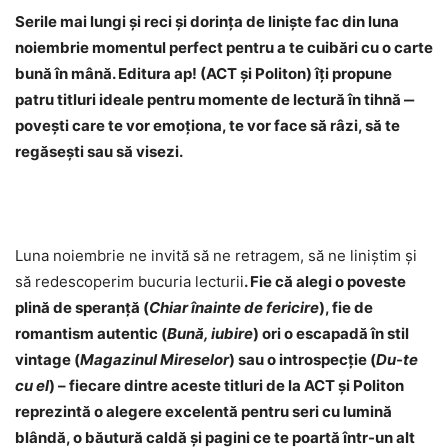
Serile mai lungi și reci și dorința de liniște fac din luna
noiembrie momentul perfect pentru a te cuibări cu o carte
bună în mână. Editura ap! (ACT și Politon) îți propune
patru titluri ideale pentru momente de lectură în tihnă ‒
povești care te vor emoționa, te vor face să râzi, să te
regăsești sau să visezi.
Luna noiembrie ne invită să ne retragem, să ne liniștim și
să redescoperim bucuria lecturii
. Fie că alegi o poveste
plină de speranță (
Chiar înainte de fericire
), fie de
romantism autentic (
Bună, iubire
) ori o escapadă în stil
vintage (
Magazinul Mireselor
) sau o introspecție (
Du-te
cu el
) – fiecare dintre aceste titluri de la ACT și Politon
reprezintă o alegere excelentă pentru seri cu lumină
blândă, o băutură caldă și pagini ce te poartă într-un alt