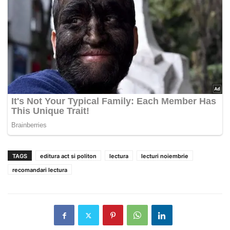
TAGS
editura act si politon
lectura
lecturi noiembrie
recomandari lectura