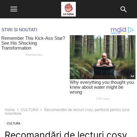
Home
CULTURA
Recomandări de lecturi cosy, perfecte pentru luna
noiembrie
CULTURA
Recomandări de lecturi cosy,