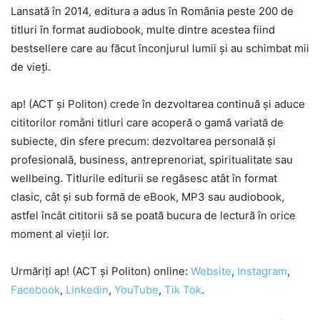
Lansată în 2014, editura a adus în România peste 200 de
titluri în format audiobook, multe dintre acestea fiind
bestsellere care au făcut înconjurul lumii și au schimbat mii
de vieți.
ap! (ACT și Politon) crede în dezvoltarea continuă și aduce
cititorilor români titluri care acoperă o gamă variată de
subiecte, din sfere precum: dezvoltarea personală și
profesională, business, antreprenoriat, spiritualitate sau
wellbeing. Titlurile editurii se regăsesc atât în format
clasic, cât și sub formă de eBook, MP3 sau audiobook,
astfel încât cititorii să se poată bucura de lectură în orice
moment al vieții lor.
Urmăriți ap! (ACT și Politon) online:
Website
,
Instagram
,
Facebook
,
Linkedin
,
YouTube
,
Tik Tok
.