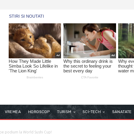
VREMEA
HOROSCOP
TURISM
SCI-TECH
SANATATE
pe podium la World Sushi Cup!