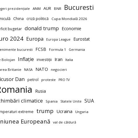
Bucuresti
AUR
ANM
BNR
egeri prezidențiale
niculă
China
criză politică
Cupa Mondială 2026
donald trump
Economie
ficit bugetar
uro 2024
Europa
Eurostat
Europa League
FCSB
enimente bucuresti
Formula 1
Germania
Inflație
Iran
investiții
ie Bolojan
Italia
NATO
rea Britanie
negocieri
NASA
icusor Dan
petrol
proteste
PRO TV
Romania
Rusia
chimbări climatice
SUA
Spania
Statele Unite
trump
Ucraina
mperaturi extreme
Ungaria
niunea Europeană
val de căldură