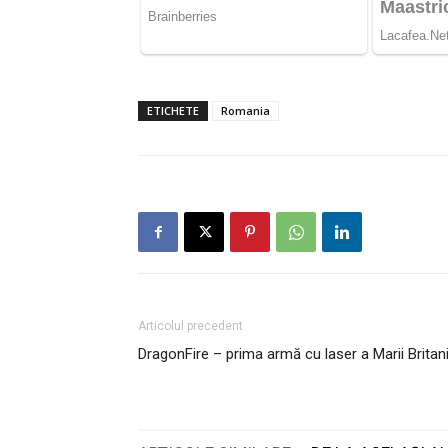
ETICHETE
Romania
Articolul precedent
DragonFire – prima armă cu laser a Marii Britani