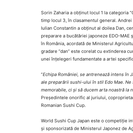
Sorin Zaharia a obținut locul 1 la categoria
timp locul 3, în clasamentul general. Andrei
Iulian Constantin a obținut al doilea Dan, cer
preparare a bucătăriei japoneze EDO-MAE și
în România, acordată de Ministerul Agricultur
gradare “dan” este corelat cu extinderea cun
unei înțelegeri fundamentate a artei specifi
”
Echipa României, se antrenează intens în Ja
ale preparării sushi-ului în stil Edo Mae. 
memorabile, ci și să ducem arta noastră la n
Președintele onorific al juriului, copropriet
Romanian Sushi Cup.
World Sushi Cup Japan este o competiție int
și sponsorizată de Ministerul Japonez de Ag