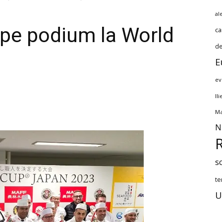
al
 pe podium la World
ca
de
E
ev
Il
Ma
N
s
te
U