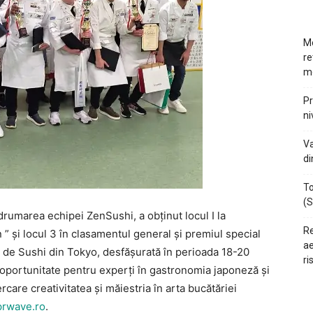
Mo
re
m
Pr
ni
Va
di
To
(S
rumarea echipei ZenSushi, a obținut locul I la
Re
 și locul 3 în clasamentul general și premiul special
ae
de Sushi din Tokyo, desfășurată în perioada 18-20
ri
oportunitate pentru experți în gastronomia japoneză și
rcare creativitatea și măiestria în arta bucătăriei
prwave.ro
.