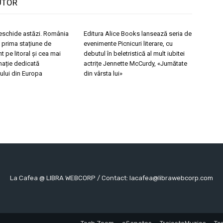
UTOR
eschide astăzi. România
Editura Alice Books lansează seria de
 prima stațiune de
evenimente Picnicuri literare, cu
t pe litoral și cea mai
debutul în beletristică al mult iubitei
nație dedicată
actrițe Jennette McCurdy, «Jumătate
ului din Europa
din vârsta lui»
La Cafea @ LIBRA WEBCORP / Contact: lacafea@librawebcorp.com