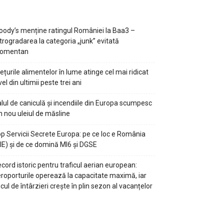
ody’s menține ratingul României la Baa3 –
trogradarea la categoria „junk” evitată
omentan
ețurile alimentelor în lume atinge cel mai ridicat
vel din ultimii peste trei ani
lul de caniculă și incendiile din Europa scumpesc
n nou uleiul de măsline
p Servicii Secrete Europa: pe ce loc e România
IE) și de ce domină MI6 și DGSE
cord istoric pentru traficul aerian european:
roporturile operează la capacitate maximă, iar
scul de întârzieri crește în plin sezon al vacanțelor