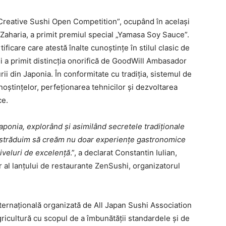
 “Creative Sushi Open Competition”, ocupând în același
 Zaharia, a primit premiul special „Yamasa Soy Sauce”.
tificare care atestă înalte cunoștințe în stilul clasic de
 a primit distincția onorifică de GoodWill Ambasador
ii din Japonia. În conformitate cu tradiția, sistemul de
oștințelor, perfeționarea tehnicilor și dezvoltarea
ce.
ponia, explorând și asimilând secretele tradiționale
Ne străduim să creăm nu doar experiențe gastronomice
iveluri de excelență
.”, a declarat Constantin Iulian,
ar al lanțului de restaurante ZenSushi, organizatorul
ernațională organizată de All Japan Sushi Association
ricultură cu scopul de a îmbunătății standardele și de