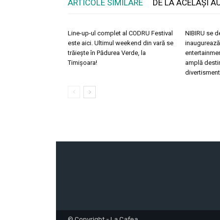
ARTICOLE SIMILARE
DE LA ACELAȘI A
Line-up-ul complet al CODRU Festival
NIBIRU se d
este aici. Ultimul weekend din vară se
inaugurează
trăiește în Pădurea Verde, la
entertainmen
Timișoara!
amplă desti
divertisment
© Copyright - La Cafea