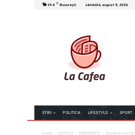
C
29.4
București
sâmbătă, august 8, 2026
STIRI
POLITICA
LIFESTYLE
SPORT
Acasă
LIFESTYLE
EVENIMENTE
România a urcat 