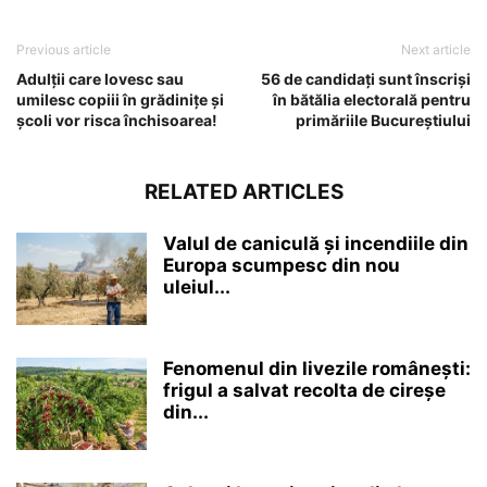
Previous article
Next article
Adulții care lovesc sau
56 de candidați sunt înscriși
umilesc copiii în grădinițe și
în bătălia electorală pentru
școli vor risca închisoarea!
primăriile Bucureștiului
RELATED ARTICLES
Valul de caniculă și incendiile din
Europa scumpesc din nou
uleiul...
Fenomenul din livezile românești:
frigul a salvat recolta de cireșe
din...