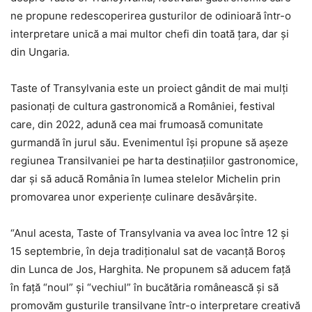
ne propune redescoperirea gusturilor de odinioară într-o
interpretare unică a mai multor chefi din toată țara, dar și
din Ungaria.
Taste of Transylvania este un proiect gândit de mai mulți
pasionați de cultura gastronomică a României, festival
care, din 2022, adună cea mai frumoasă comunitate
gurmandă în jurul său. Evenimentul își propune să așeze
regiunea Transilvaniei pe harta destinațiilor gastronomice,
dar și să aducă România în lumea stelelor Michelin prin
promovarea unor experiențe culinare desăvârșite.
“Anul acesta, Taste of Transylvania va avea loc între 12 și
15 septembrie, în deja tradiționalul sat de vacanță Boroș
din Lunca de Jos, Harghita. Ne propunem să aducem față
în față “noul” și “vechiul” în bucătăria românească și să
promovăm gusturile transilvane într-o interpretare creativă