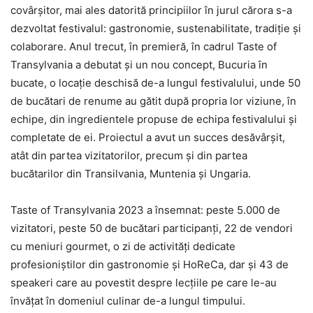
covârșitor, mai ales datorită principiilor în jurul cărora s-a
dezvoltat festivalul: gastronomie, sustenabilitate, tradiție și
colaborare. Anul trecut, în premieră, în cadrul Taste of
Transylvania a debutat și un nou concept, Bucuria în
bucate, o locație deschisă de-a lungul festivalului, unde 50
de bucătari de renume au gătit după propria lor viziune, în
echipe, din ingredientele propuse de echipa festivalului și
completate de ei. Proiectul a avut un succes desăvârșit,
atât din partea vizitatorilor, precum și din partea
bucătarilor din Transilvania, Muntenia și Ungaria.
Taste of Transylvania 2023 a însemnat: peste 5.000 de
vizitatori, peste 50 de bucătari participanți, 22 de vendori
cu meniuri gourmet, o zi de activități dedicate
profesioniștilor din gastronomie și HoReCa, dar și 43 de
speakeri care au povestit despre lecțiile pe care le-au
învățat în domeniul culinar de-a lungul timpului.