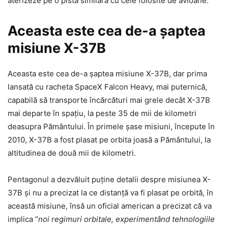
aterizeze pe o pistă similară cu cele folosite de avioane.
Aceasta este cea de-a șaptea
misiune X-37B
Aceasta este cea de-a șaptea misiune X-37B, dar prima
lansată cu racheta SpaceX Falcon Heavy, mai puternică,
capabilă să transporte încărcături mai grele decât X-37B
mai departe în spațiu, la peste 35 de mii de kilometri
deasupra Pământului. În primele șase misiuni, începute în
2010, X-37B a fost plasat pe orbita joasă a Pământului, la
altitudinea de două mii de kilometri.
Pentagonul a dezvăluit puține detalii despre misiunea X-
37B și nu a precizat la ce distanță va fi plasat pe orbită, în
această misiune, însă un oficial american a precizat că va
implica ”
noi regimuri orbitale, experimentând tehnologiile