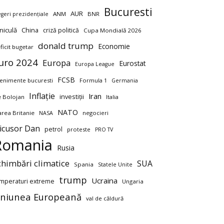
Bucuresti
AUR
ANM
BNR
egeri prezidențiale
niculă
China
criză politică
Cupa Mondială 2026
donald trump
Economie
ficit bugetar
uro 2024
Europa
Eurostat
Europa League
FCSB
enimente bucuresti
Formula 1
Germania
Inflație
Iran
investiții
ie Bolojan
Italia
NATO
rea Britanie
negocieri
NASA
icusor Dan
petrol
proteste
PRO TV
Romania
Rusia
chimbări climatice
SUA
Spania
Statele Unite
trump
Ucraina
mperaturi extreme
Ungaria
niunea Europeană
val de căldură