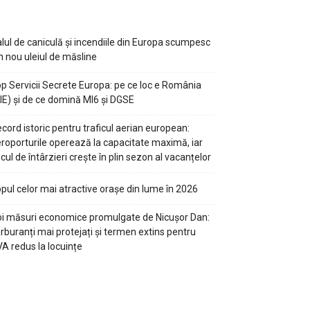
lul de caniculă și incendiile din Europa scumpesc
n nou uleiul de măsline
p Servicii Secrete Europa: pe ce loc e România
IE) și de ce domină MI6 și DGSE
cord istoric pentru traficul aerian european:
roporturile operează la capacitate maximă, iar
scul de întârzieri crește în plin sezon al vacanțelor
pul celor mai atractive orașe din lume în 2026
i măsuri economice promulgate de Nicușor Dan:
rburanți mai protejați și termen extins pentru
A redus la locuințe