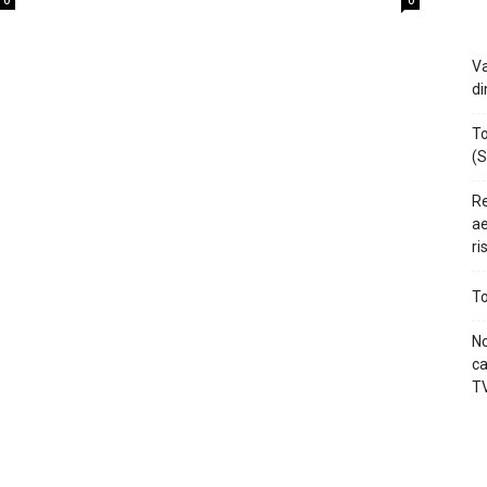
0
0
Va
di
To
(S
Re
ae
ri
To
No
ca
TV