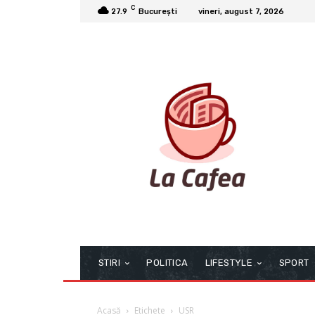
C
27.9
București
vineri, august 7, 2026
STIRI
POLITICA
LIFESTYLE
SPORT
Acasă
Etichete
USR