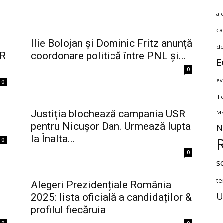
al
ca
Ilie Bolojan și Dominic Fritz anunță
de
MR
coordonare politică între PNL și...
E
0
ev
0
Il
Justiția blochează campania USR
Ma
pentru Nicușor Dan. Urmează lupta
N
la Înalta...
0
0
s
te
Alegeri Prezidențiale România
U
2025: lista oficială a candidaților &
profilul fiecăruia