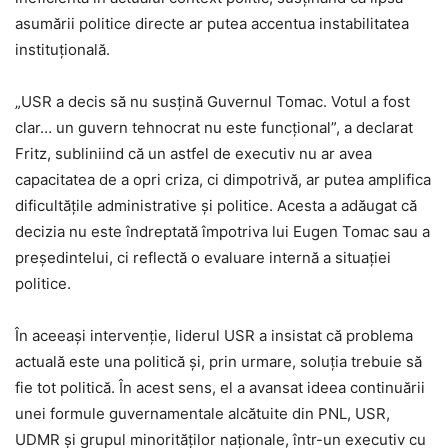
asumării politice directe ar putea accentua instabilitatea
instituțională.
„USR a decis să nu susțină Guvernul Tomac. Votul a fost
clar… un guvern tehnocrat nu este funcțional”, a declarat
Fritz, subliniind că un astfel de executiv nu ar avea
capacitatea de a opri criza, ci dimpotrivă, ar putea amplifica
dificultățile administrative și politice. Acesta a adăugat că
decizia nu este îndreptată împotriva lui Eugen Tomac sau a
președintelui, ci reflectă o evaluare internă a situației
politice.
În aceeași intervenție, liderul USR a insistat că problema
actuală este una politică și, prin urmare, soluția trebuie să
fie tot politică. În acest sens, el a avansat ideea continuării
unei formule guvernamentale alcătuite din PNL, USR,
UDMR și grupul minorităților naționale, într-un executiv cu