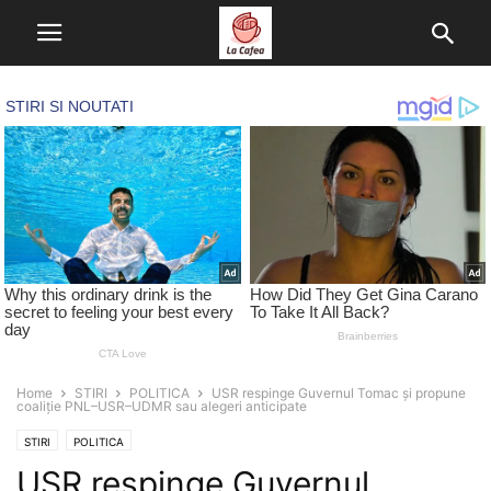
Home
STIRI
POLITICA
USR respinge Guvernul Tomac și propune
coaliție PNL–USR–UDMR sau alegeri anticipate
STIRI
POLITICA
USR respinge Guvernul