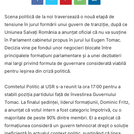
Scena politică de la noi traversează o nouă etapă de
tensiune în jurul formării unui guvern de tranziție, după ce
Uniunea Salvați România a anunțat oficial că nu va susține
în Parlament cabinetul propus în jurul lui Eugen Tomac.
Decizia vine pe fondul unor negocieri blocate între
principalele formațiuni parlamentare și a unei dezbateri
mai largi privind formula de guvernare considerată viabilă
pentru ieșirea din criză politică.
Comitetul Politic al USR s-a reunit la ora 17:00 pentru a
stabili poziția partidului față de învestirea Guvernului
Tomac. La finalul ședinței, liderul formațiunii, Dominic Fritz,
a anunțat că votul intern a fost categoric împotrivă, cu o
majoritate de peste 90% dintre membri. El a explicat că
formațiunea consideră un guvern tehnocrat drept o soluție
ineficientă în actualul context politic, susținând că lipsa