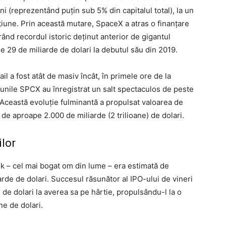
i (reprezentând puțin sub 5% din capitalul total), la un
acțiune. Prin această mutare, SpaceX a atras o finanțare
rând recordul istoric deținut anterior de gigantul
e 29 de miliarde de dolari la debutul său din 2019.
tail a fost atât de masiv încât, în primele ore de la
iunile SPCX au înregistrat un salt spectaculos de peste
 Această evoluție fulminantă a propulsat valoarea de
de aproape 2.000 de miliarde (2 trilioane) de dolari.
ilor
usk – cel mai bogat om din lume – era estimată de
arde de dolari. Succesul răsunător al IPO-ului de vineri
de dolari la averea sa pe hârtie, propulsându-l la o
ne de dolari.