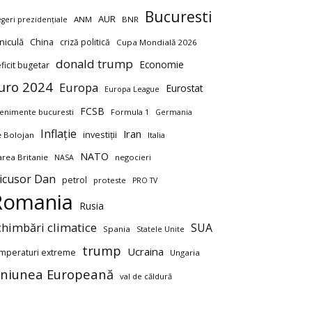
Bucuresti
AUR
ANM
BNR
egeri prezidențiale
niculă
China
criză politică
Cupa Mondială 2026
donald trump
Economie
ficit bugetar
uro 2024
Europa
Eurostat
Europa League
FCSB
enimente bucuresti
Formula 1
Germania
Inflație
Iran
investiții
ie Bolojan
Italia
NATO
rea Britanie
negocieri
NASA
icusor Dan
petrol
proteste
PRO TV
Romania
Rusia
chimbări climatice
SUA
Spania
Statele Unite
trump
Ucraina
mperaturi extreme
Ungaria
niunea Europeană
val de căldură