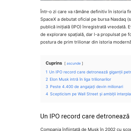
Într-o zi care va rămâne definitiv în istoria 
SpaceX a debutat oficial pe bursa Nasdaq (
publică inițială (IPO) înregistrată vreodată.
de explorare spațială, dar l-a propulsat pe f
postura de prim trilionar din istoria modernă
Cuprins
ascunde
1
Un IPO record care detronează giganții petro
2
Elon Musk intră în liga trilionarilor
3
Peste 4.400 de angajați devin milionari
4
Scepticism pe Wall Street și ambiții interpl
Un IPO record care detronează g
Compania înființată de Musk în 2002 cu scop