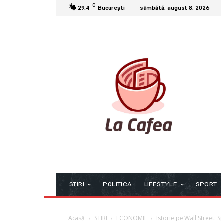
C
29.4
București
sâmbătă, august 8, 2026
STIRI
POLITICA
LIFESTYLE
SPORT
Acasă
STIRI
ECONOMIE
Istorie pe Wall Street: