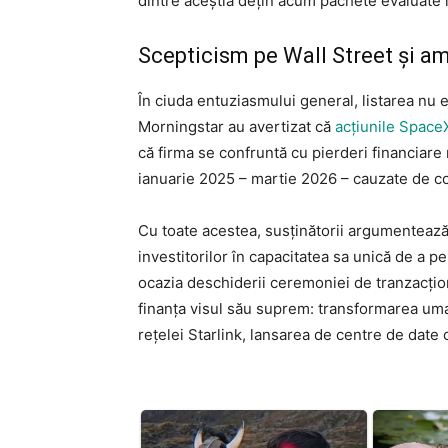
dintre aceștia dețin acum pachete evaluate l
Scepticism pe Wall Street și am
În ciuda entuziasmului general, listarea nu e
Morningstar au avertizat că
acțiunile Space
că firma se confruntă cu pierderi financiare
ianuarie 2025 – martie 2026 – cauzate de cos
Cu toate acestea, susținătorii argumentează
investitorilor în capacitatea sa unică de a pe
ocazia deschiderii ceremoniei de tranzacțion
finanța visul său suprem: transformarea uman
rețelei Starlink, lansarea de centre de date