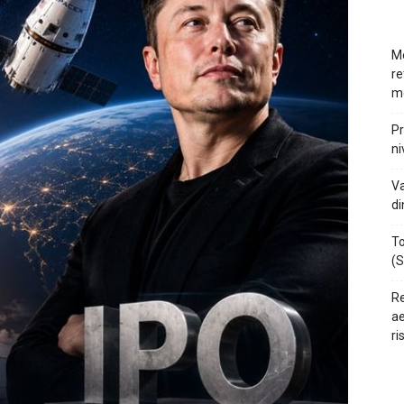
Mo
re
m
Pr
ni
Va
di
To
(S
Re
ae
ri