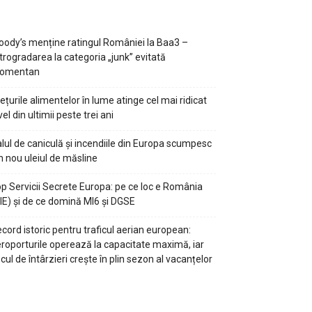
ody’s menține ratingul României la Baa3 –
trogradarea la categoria „junk” evitată
omentan
ețurile alimentelor în lume atinge cel mai ridicat
vel din ultimii peste trei ani
lul de caniculă și incendiile din Europa scumpesc
n nou uleiul de măsline
p Servicii Secrete Europa: pe ce loc e România
IE) și de ce domină MI6 și DGSE
cord istoric pentru traficul aerian european:
roporturile operează la capacitate maximă, iar
scul de întârzieri crește în plin sezon al vacanțelor