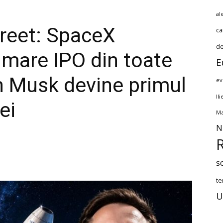
al
treet: SpaceX
ca
de
 mare IPO din toate
E
on Musk devine primul
ev
Il
ei
Ma
N
s
te
U