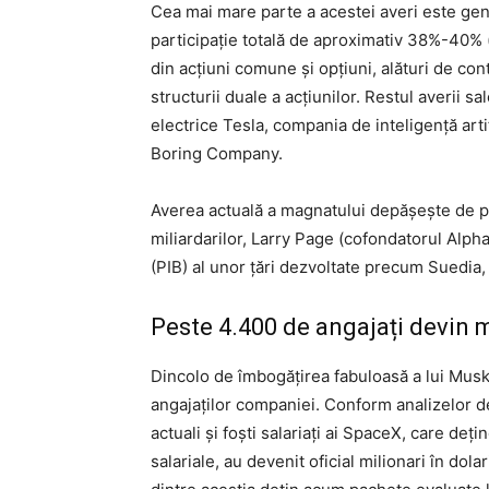
Cea mai mare parte a acestei averi este ge
participație totală de aproximativ 38%-40% (
din acțiuni comune și opțiuni, alături de co
structurii duale a acțiunilor. Restul averii s
electrice Tesla, compania de inteligență arti
Boring Company.
Averea actuală a magnatului depășește de pes
miliardarilor, Larry Page (cofondatorul Alp
(PIB) al unor țări dezvoltate precum Suedia, 
Peste 4.400 de angajați devin m
Dincolo de îmbogățirea fabuloasă a lui Mus
angajaților companiei. Conform analizelor d
actuali și foști salariați ai SpaceX, care de
salariale, au devenit oficial milionari în dol