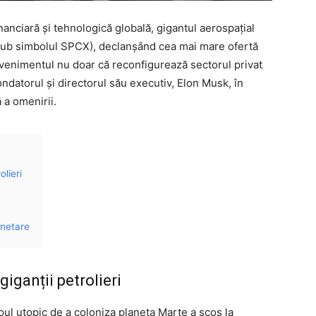
financiară și tehnologică globală, gigantul aerospațial
sub simbolul SPCX), declanșând cea mai mare ofertă
 Evenimentul nu doar că reconfigurează sectorul privat
ondatorul și directorul său executiv, Elon Musk, în
 a omenirii.
lieri
anetare
iganții petrolieri
ul utopic de a coloniza planeta Marte a scos la