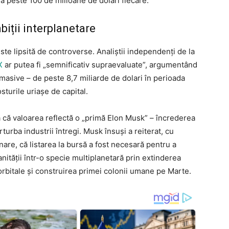
a peste 100 de milioane de dolari fiecare.
biții interplanetare
ste lipsită de controverse. Analiștii independenți de la
X
ar putea fi „semnificativ supraevaluate”, argumentând
 masive – de peste 8,7 miliarde de dolari în perioada
turile uriașe de capital.
 că valoarea reflectă o „primă Elon Musk” – încrederea
rturba industrii întregi. Musk însuși a reiterat, cu
are, că listarea la bursă a fost necesară pentru a
ității într-o specie multiplanetară prin extinderea
 orbitale și construirea primei colonii umane pe Marte.