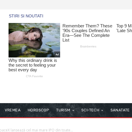
VREMEA
HOROSCOP
TURISM
SCI-TECH
SANATATE
 SpaceX lansează cel mai mare IPO din toate...