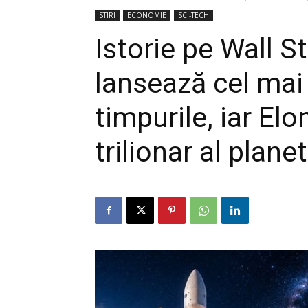
STIRI
ECONOMIE
SCI-TECH
Istorie pe Wall S
lansează cel mai
timpurile, iar El
trilionar al planet