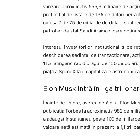
vânzare aproximativ 555,6 milioane de acțiun
preț inițial de listare de 135 de dolari per 
colosală de 75 de miliarde de dolari, spulbe
petrolier de stat Saudi Aramco, care obținus
Interesul investitorilor instituționali și de re
deschiderea ședinței de tranzacționare, acț
11%, atingând rapid pragul de 150 de dolari.
piață a SpaceX la o capitalizare astronomică 
Elon Musk intră în liga trilionar
Înainte de listare, averea netă a lui Elon M
publicația Forbes la aproximativ 982 de mili
a adăugat instantaneu peste 100 de miliarde 
valoare netă estimată în prezent la 1,1 trilioa