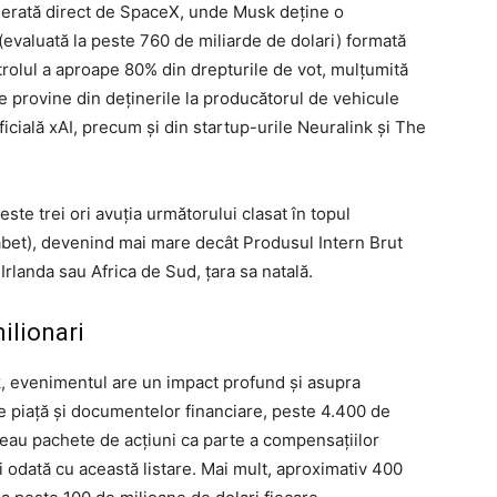
nerată direct de SpaceX, unde Musk deține o
evaluată la peste 760 de miliarde de dolari) formată
ntrolul a aproape 80% din drepturile de vot, mulțumită
ale provine din deținerile la producătorul de vehicule
ficială xAI, precum și din startup-urile Neuralink și The
te trei ori avuția următorului clasat în topul
habet), devenind mai mare decât Produsul Intern Brut
Irlanda sau Africa de Sud, țara sa natală.
ilionari
k, evenimentul are un impact profund și asupra
e piață și documentelor financiare, peste 4.400 de
țineau pachete de acțiuni ca parte a compensațiilor
ari odată cu această listare. Mai mult, aproximativ 400