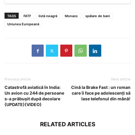
TAGS
FATF
listă neagră
Monaco
spălare de bani
Uniunea Europeană
Previous article
Next article
Catastrofă aviatică în India:
Cină la Brake Fast : un roman
Un avion cu 244 de persoane
care îi face pe adolescenți să
s-a prăbușit după decolare
lase telefonul din mână!
(UPDATE)(VIDEO)
RELATED ARTICLES