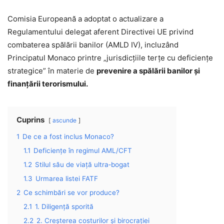
Comisia Europeană a adoptat o actualizare a
Regulamentului delegat aferent Directivei UE privind
combaterea spălării banilor (AMLD IV), incluzând
Principatul Monaco printre „jurisdicțiile terţe cu deficienţe
strategice” în materie de
prevenire a spălării banilor și
finanțării terorismului.
Cuprins
ascunde
1
De ce a fost inclus Monaco?
1.1
Deficiențe în regimul AML/CFT
1.2
Stilul său de viață ultra‑bogat
1.3
Urmarea listei FATF
2
Ce schimbări se vor produce?
2.1
1. Diligență sporită
2.2
2. Creșterea costurilor și birocrației