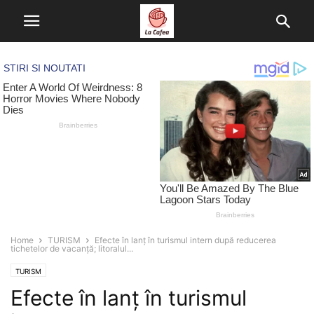
Home
TURISM
Efecte în lanț în turismul intern după reducerea
tichetelor de vacanță; litoralul...
TURISM
Efecte în lanț în turismul