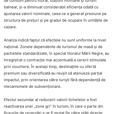
de consum pentru litoral, stațiuni montane și turism
balnear, și-a diminuat considerabil eficiența odată cu
ajustarea valorii nominale, ceea ce a generat presiune pe
structura de prețuri și pe gradul de ocupare în unitățile de
cazare.
Analiza indică faptul că efectele nu sunt uniforme la nivel
național. Zonele dependente de turismul de masă și de
pachetele standardizate, în special litoralul Mării Negre, au
înregistrat o contracție mai accentuată a cererii stimulate
prin vouchere. În același timp, destinațiile cu ofertă
premium sau diversificată au reușit să atenueze parțial
impactul, prin orientarea către turiști fără dependență de
mecanismele de subvenționare.
Efectul secundar al reducerii valorii tichetelor a fost
reactivarea unei „zone gri” în turism, în care o parte din
fluxurile de rezervări s-ar fi mutat fie către plăți directe