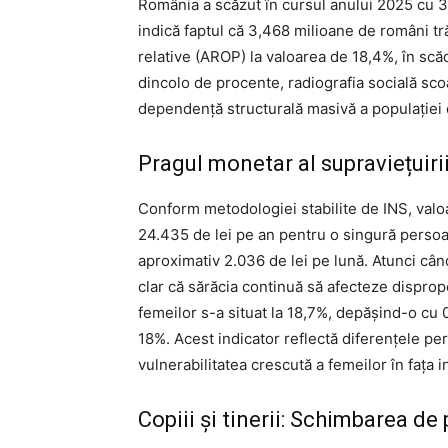
România a scăzut în cursul anului 2025 cu 3,
indică faptul că 3,468 milioane de români tră
relative (AROP) la valoarea de 18,4%, în sc
dincolo de procente, radiografia socială scoat
dependență structurală masivă a populației d
Pragul monetar al supraviețuirii
Conform metodologiei stabilite de INS, valoar
24.435 de lei pe an pentru o singură persoa
aproximativ 2.036 de lei pe lună. Atunci cân
clar că sărăcia continuă să afecteze disprop
femeilor s-a situat la 18,7%, depășind-o cu 
18%. Acest indicator reflectă diferențele pe
vulnerabilitatea crescută a femeilor în fața i
Copiii și tinerii: Schimbarea de