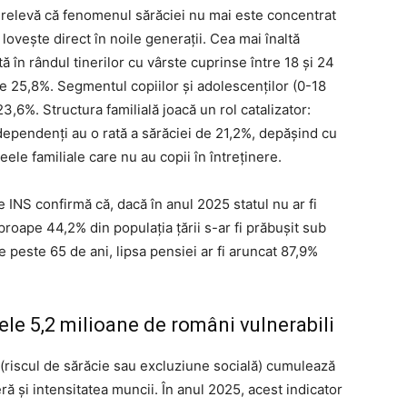
e relevă că fenomenul sărăciei nu mai este concentrat
lovește direct în noile generații. Cea mai înaltă
tă în rândul tinerilor cu vârste cuprinse între 18 și 24
de 25,8%. Segmentul copiilor și adolescenților (0-18
,6%. Structura familială joacă un rol catalizator:
dependenți au o rată a sărăciei de 21,2%, depășind cu
le familiale care nu au copii în întreținere.
le INS confirmă că, dacă în anul 2025 statul nu ar fi
 aproape 44,2% din populația țării s-ar fi prăbușit sub
de peste 65 de ani, lipsa pensiei ar fi aruncat 87,9%
le 5,2 milioane de români vulnerabili
 (riscul de sărăcie sau excluziune socială) cumulează
ă și intensitatea muncii. În anul 2025, acest indicator