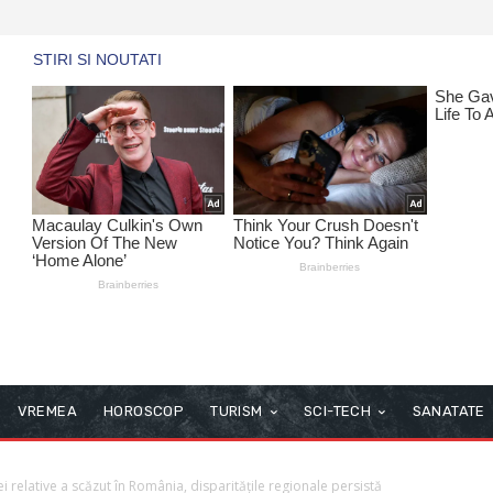
VREMEA
HOROSCOP
TURISM
SCI-TECH
SANATATE
i relative a scăzut în România, disparitățile regionale persistă