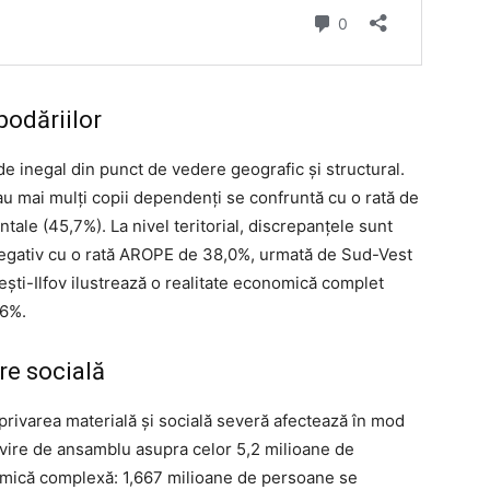
podăriilor
de inegal din punct de vedere geografic și structural.
sau mai mulți copii dependenți se confruntă cu o rată de
tale (45,7%). La nivel teritorial, discrepanțele sunt
negativ cu o rată AROPE de 38,0%, urmată de Sud-Vest
ști-Ilfov ilustrează o realitate economică complet
,6%.
re socială
rivarea materială și socială severă afectează în mod
ivire de ansamblu asupra celor 5,2 milioane de
namică complexă: 1,667 milioane de persoane se