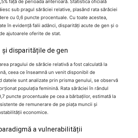
5% față de perioada anterioară. Statistica oficială
iesc sub pragul sărăciei relative, plasând rata sărăciei
ădere cu 0,6 puncte procentuale. Cu toate acestea,
e în evidență falii adânci, disparități acute de gen și o
e ajutoarele oferite de stat.
 și disparitățile de gen
ea pragului de sărăcie relativă a fost calculată la
nă, ceea ce înseamnă un venit disponibil de
d datele sunt analizate prin prisma genului, se observă
orționat populația feminină. Rata sărăciei în rândul
0,7 puncte procentuale pe cea a bărbaților, estimată la
rsistente de remunerare de pe piața muncii și
nstabilității economice.
 paradigmă a vulnerabilității