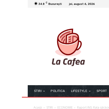
C
34.8
București
joi, august 6, 2026
STIRI
POLITICA
LIFESTYLE
SPORT
Acasă
STIRI
ECONOMIE
Raport INS: Rata sărăcie