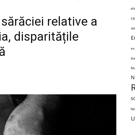
al
sărăciei relative a
ca
de
, disparitățile
E
ă
ev
Il
Ma
N
s
te
U