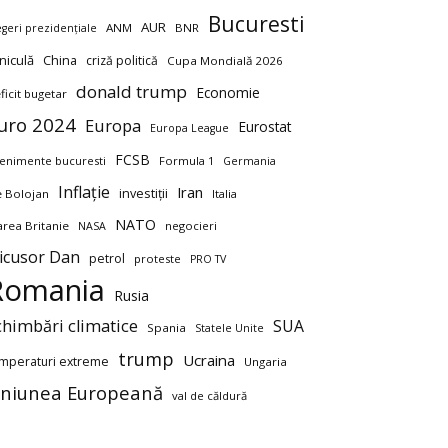
Bucuresti
AUR
ANM
BNR
egeri prezidențiale
niculă
China
criză politică
Cupa Mondială 2026
donald trump
Economie
ficit bugetar
uro 2024
Europa
Eurostat
Europa League
FCSB
enimente bucuresti
Formula 1
Germania
Inflație
Iran
investiții
ie Bolojan
Italia
NATO
rea Britanie
negocieri
NASA
icusor Dan
petrol
proteste
PRO TV
Romania
Rusia
chimbări climatice
SUA
Spania
Statele Unite
trump
Ucraina
mperaturi extreme
Ungaria
niunea Europeană
val de căldură