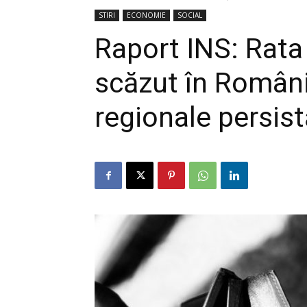
STIRI
ECONOMIE
SOCIAL
Raport INS: Rata 
scăzut în România
regionale persist