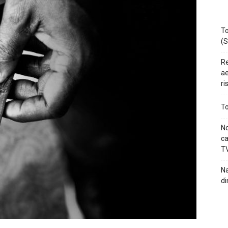
To
(S
Re
ae
ri
To
No
ca
TV
Na
di