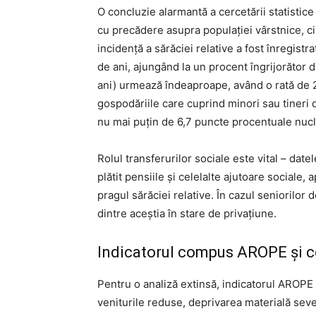
O concluzie alarmantă a cercetării statistic
cu precădere asupra populației vârstnice, ci 
incidență a sărăciei relative a fost înregistra
de ani, ajungând la un procent îngrijorător 
ani) urmează îndeaproape, având o rată de 23
gospodăriile care cuprind minori sau tineri 
nu mai puțin de 6,7 puncte procentuale nuclee
Rolul transferurilor sociale este vital – date
plătit pensiile și celelalte ajutoare sociale,
pragul sărăciei relative. În cazul seniorilor 
dintre aceștia în stare de privațiune.
Indicatorul compus AROPE și ce
Pentru o analiză extinsă, indicatorul AROPE
veniturile reduse, deprivarea materială sever