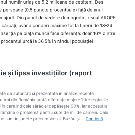
unui număr uriaș de 5,2 milioane de cetățeni. Deși
e persoane (0,5 puncte procentuale) față de anul
ajoră. Din punct de vedere demografic, riscul AROPE
 bărbați, având ponderi maxime tot la tinerii de 18-24
 inserția pe piața muncii face diferența: doar 16% dintre
procentul urcă la 36,5% în rândul populației