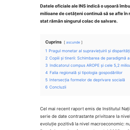
Datele oficiale ale INS indică o ușoară îmbu
milioane de cetățeni continuă să se afle în r
stat rămân singurul colac de salvare.
Cuprins
ascunde
1
Pragul monetar al supraviețuirii și disparităț
2
Copiii și tinerii: Schimbarea de paradigmă a 
3
Indicatorul compus AROPE și cele 5,2 milio
4
Falia regională și tipologia gospodăriilor
5
Intersecția formelor de deprivare socială
6
Concluzii
Cel mai recent raport emis de Institutul Naț
serie de date contrastante privitoare la nivel
evoluție pozitivă la nivel macroeconomic: num