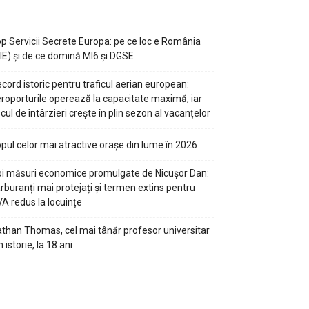
p Servicii Secrete Europa: pe ce loc e România
IE) și de ce domină MI6 și DGSE
cord istoric pentru traficul aerian european:
roporturile operează la capacitate maximă, iar
scul de întârzieri crește în plin sezon al vacanțelor
pul celor mai atractive orașe din lume în 2026
i măsuri economice promulgate de Nicușor Dan:
rburanți mai protejați și termen extins pentru
A redus la locuințe
than Thomas, cel mai tânăr profesor universitar
n istorie, la 18 ani