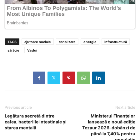
TAGS
ajutoare sociale
canalizare
energie
infrastructură
sărăcie
Vaslui
Previous article
Next article
Legătura secretă dintre
Ministerul Finanțelor
cafea, bacteriile intestinale și
lansează o nouă ediție
starea mentală
Tezaur 2026: dobânzi de
până la 7,40% pentru
populație