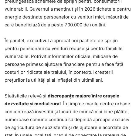
prelungească schemele de sprijin pentru consumatorii
vulnerabili. Guvernul a menținut și în 2026 tichetele pentru
energie destinate persoanelor cu venituri mici, măsură de
care beneficiază deja peste 700.000 de români.
În paralel, executivul a aprobat noi pachete de sprijin
pentru pensionarii cu venituri reduse și pentru familiile
vulnerabile. Potrivit informațiilor oficiale, milioane de
persoane primesc ajutoare financiare pentru a face față
costurilor ridicate ale traiului, în contextul creșterii
prețurilor la utilități și al inflației din ultimii ani.
Statisticile relevă și
discrepanțe majore între orașele
dezvoltate și mediul rural
. În timp ce marile centre urbane
concentrează investiții și locuri de muncă mai bine plătite,
numeroase comune continuă să depindă aproape exclusiv
de agricultură de subzistență și de ajutoarele acordate de
stat. În unele localități, gradul de conectare la rețeaua de