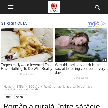
Home
STIRI
SOCIAL
România rurală, între sărăcie și lipsa
investițiilor (raport oficial)
STIRI
SOCIAL
România rurală, între sărăcie