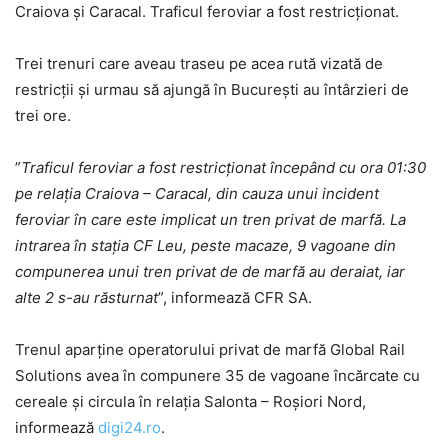
Craiova şi Caracal. Traficul feroviar a fost restricţionat.
Trei trenuri care aveau traseu pe acea rută vizată de
restricţii şi urmau să ajungă în București au întârzieri de
trei ore.
”
Traficul feroviar a fost restricţionat începând cu ora 01:30
pe relaţia Craiova – Caracal, din cauza unui incident
feroviar în care este implicat un tren privat de marfă. La
intrarea în staţia CF Leu, peste macaze, 9 vagoane din
compunerea unui tren privat de de marfă au deraiat, iar
alte 2 s-au răsturnat
”, informează CFR SA.
Trenul aparţine operatorului privat de marfă Global Rail
Solutions avea în compunere 35 de vagoane încărcate cu
cereale şi circula în relaţia Salonta – Roşiori Nord,
informează
digi24.ro
.