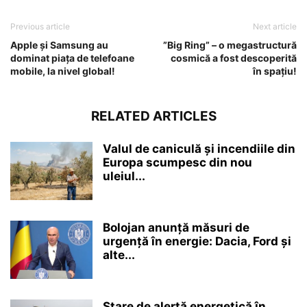
Previous article
Next article
Apple și Samsung au
”Big Ring” – o megastructură
dominat piața de telefoane
cosmică a fost descoperită
mobile, la nivel global!
în spațiu!
RELATED ARTICLES
Valul de caniculă și incendiile din
Europa scumpesc din nou
uleiul...
Bolojan anunță măsuri de
urgență în energie: Dacia, Ford și
alte...
Stare de alertă energetică în