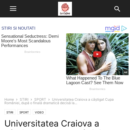
Home
STIRI
SPORT
Universitatea Craiova a câștigat Cupa
României, după o finală dramatică decisă la...
STIRI
SPORT
VIDEO
Universitatea Craiova a