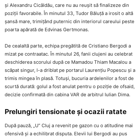
și Alexandru Cicâldău, care nu au reușit să finalizeze din
poziții favorabile. În minutul 33, Tudor Băluță a irosit o altă
șansă mare, trimițând puternic din interiorul careului peste
poarta apărată de Edvinas Gertmonas.
De cealaltă parte, echipa pregătită de Cristiano Bergodi a
mizat pe contraatac. În minutul 26, fanii clujeni au celebrat
deschiderea scorului după ce Mamadou Thiam Macalou a
scăpat singur, l-a driblat pe portarul Laurențiu Popescu și a
trimis mingea în plasă. Totuși, bucuria ardelenilor a fost de
scurtă durată: golul a fost anulat pentru o poziție de ofsaid,
decizie confirmată din cabina VAR de arbitrul Iulian Dima.
Prelungiri tensionate și ocazii ratate
După pauză, „U” Cluj a revenit pe gazon cu o atitudine mai
ofensivă și a echilibrat disputa. Elevii lui Bergodi au pus