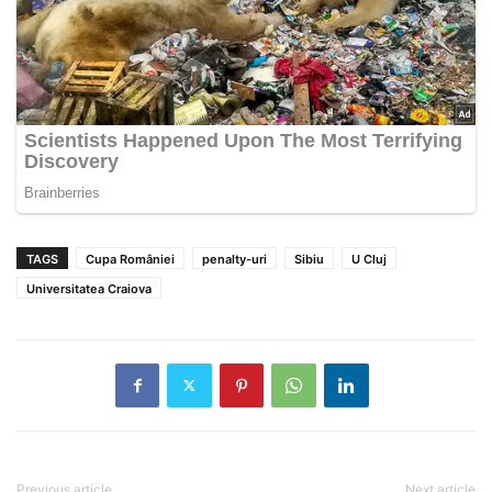
TAGS
Cupa României
penalty-uri
Sibiu
U Cluj
Universitatea Craiova
Previous article
Next article