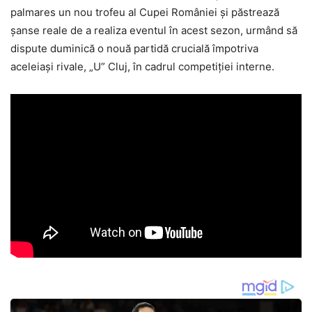
palmares un nou trofeu al Cupei României și păstrează
șanse reale de a realiza eventul în acest sezon, urmând să
dispute duminică o nouă partidă crucială împotriva
aceleiași rivale, „U” Cluj, în cadrul competiției interne.