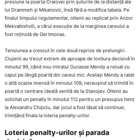
presiune la poarta Craiovei prin șuturile de la distanță ale
lui Drammeh și Mikanovic, însă fără a modifica tabela. Pe
finalul timpului regulamentar, oltenii au replicat prin Anzor
Mekvabishvili, a cărui execuție de la marginea careului a
fost reținută de Gertmonas.
Tensiunea a crescut în cele două reprize de prelungiri.
Clujenii au trecut extrem de aproape de lovitura decisivă în
minutul 99, când nou-intratul Oucasse Mendy a reluat cu
capul pe lângă poartă din careul mic. Același Mendy a ratat
o altă ocazie imensă în minutul 109, nereușind să trimită în
poartă o centrare ideală venită de la Stanojev. Oltenii au
solicitat un penalty în minutul 112 pentru un presupus henț
la Alexandru Chipciu, dar jocul a fost lăsat să continue,
trimițând finala la loteria penalty-urilor.
Loteria penalty-urilor și parada