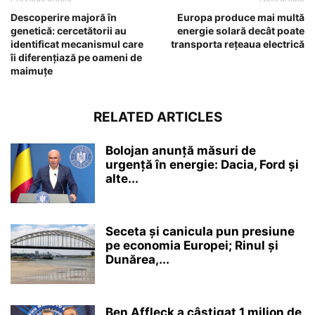
Descoperire majoră în
Europa produce mai multă
genetică: cercetătorii au
energie solară decât poate
identificat mecanismul care
transporta rețeaua electrică
îi diferențiază pe oameni de
maimuțe
RELATED ARTICLES
Bolojan anunță măsuri de
urgență în energie: Dacia, Ford și
alte...
Seceta și canicula pun presiune
pe economia Europei; Rinul și
Dunărea,...
Ben Affleck a câștigat 1 milion de