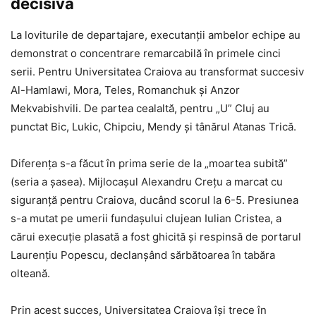
decisivă
La loviturile de departajare, executanții ambelor echipe au
demonstrat o concentrare remarcabilă în primele cinci
serii. Pentru Universitatea Craiova au transformat succesiv
Al-Hamlawi, Mora, Teles, Romanchuk și Anzor
Mekvabishvili. De partea cealaltă, pentru „U” Cluj au
punctat Bic, Lukic, Chipciu, Mendy și tânărul Atanas Trică.
Diferența s-a făcut în prima serie de la „moartea subită”
(seria a șasea). Mijlocașul Alexandru Crețu a marcat cu
siguranță pentru Craiova, ducând scorul la 6-5. Presiunea
s-a mutat pe umerii fundașului clujean Iulian Cristea, a
cărui execuție plasată a fost ghicită și respinsă de portarul
Laurențiu Popescu, declanșând sărbătoarea în tabăra
olteană.
Prin acest succes, Universitatea Craiova își trece în