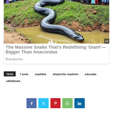
TAGS
1 iunie
copilărie
drepturile copilului
educație
sărbătoare.