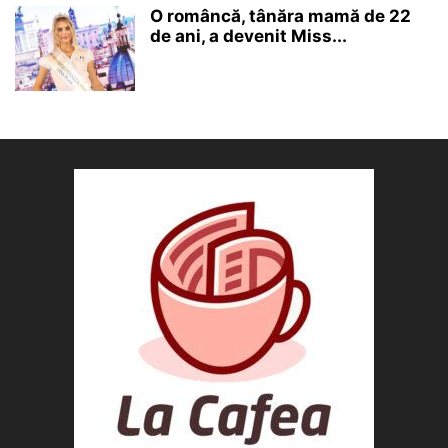
O româncă, tânăra mamă de 22
de ani, a devenit Miss...