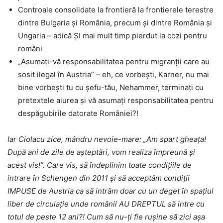
Controale consolidate la frontieră la frontierele terestre
dintre Bulgaria și România, precum și dintre România și
Ungaria – adică ȘI mai mult timp pierdut la cozi pentru
români
„Asumați-vă responsabilitatea pentru migranții care au
sosit ilegal în Austria” – eh, ce vorbești, Karner, nu mai
bine vorbești tu cu șefu-tău, Nehammer, terminați cu
pretextele aiurea și vă asumați responsabilitatea pentru
despăgubirile datorate României?!
Iar Ciolacu zice, mândru nevoie-mare: „Am spart gheața!
După ani de zile de așteptări, vom realiza împreună și
acest vis!”. Care vis, să îndeplinim toate condițiile de
intrare în Schengen din 2011 și să acceptăm condiții
IMPUSE de Austria ca să intrăm doar cu un deget în spațiul
liber de circulație unde românii AU DREPTUL să intre cu
totul de peste 12 ani?! Cum să nu-ți fie rușine să zici așa