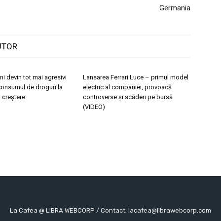
Germania
UTOR
ni devin tot mai agresivi
Lansarea Ferrari Luce – primul model
r consumul de droguri la
electric al companiei, provoacă
n creștere
controverse și scăderi pe bursă
(VIDEO)
La Cafea @ LIBRA WEBCORP / Contact: lacafea@librawebcorp.com