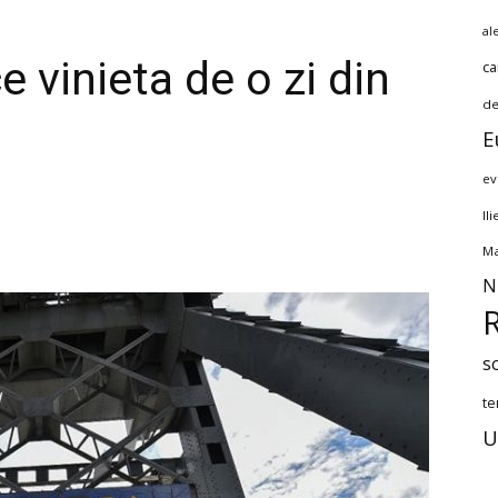
al
e vinieta de o zi din
ca
de
E
ev
Il
Ma
N
s
te
U