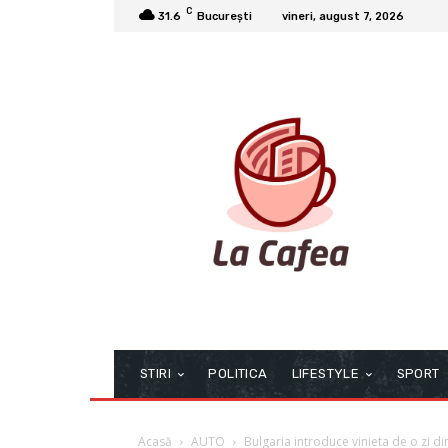
C
31.6
București
vineri, august 7, 2026
STIRI
POLITICA
LIFESTYLE
SPORT
Acasă
AUTO
Bulgaria introduce vinieta de o zi d