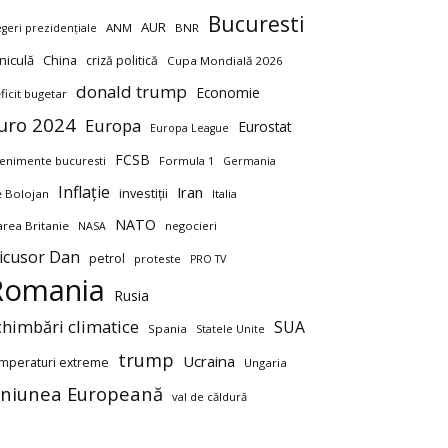
Bucuresti
AUR
ANM
BNR
egeri prezidențiale
niculă
China
criză politică
Cupa Mondială 2026
donald trump
Economie
ficit bugetar
uro 2024
Europa
Eurostat
Europa League
FCSB
enimente bucuresti
Formula 1
Germania
Inflație
Iran
investiții
ie Bolojan
Italia
NATO
rea Britanie
negocieri
NASA
icusor Dan
petrol
proteste
PRO TV
Romania
Rusia
chimbări climatice
SUA
Spania
Statele Unite
trump
Ucraina
mperaturi extreme
Ungaria
niunea Europeană
val de căldură