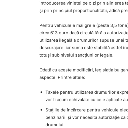
introducerea vinietei pe o zi prin alinierea 
și prin principiul proporționalității, adică p
Pentru vehiculele mai grele (peste 3,5 tone
circa 613 euro dacă circulă fără o autorizaț
utilizarea ilegală a drumurilor supuse unei t
descurajare, iar suma este stabilită astfel î
totuși sub nivelul sancțiunilor legale.
Odată cu aceste modificări, legislația bulgară
aspecte. Printre altele:
Taxele pentru utilizarea drumurilor expre
vor fi acum echivalate cu cele aplicate au
Stațiile de încărcare pentru vehicule elec
benzinării, și vor necesita autorizație ca
drumului.