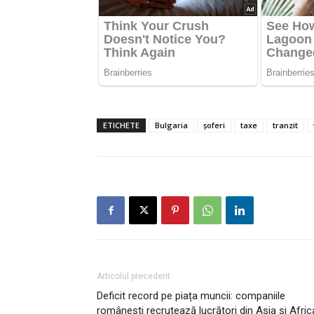
ETICHETE
Bulgaria
șoferi
taxe
tranzit
Articolul precedent
Deficit record pe piața muncii: companiile
românești recrutează lucrători din Asia și Afric