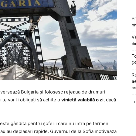
Pr
ni
Va
di
To
(S
Re
ae
ri
traversează Bulgaria și folosesc rețeaua de drumuri
te vor fi obligați să achite o
vinietă valabilă o zi
, dacă
To
 este gândită pentru șoferii care nu intră pe termen
 sau au deplasări rapide. Guvernul de la Sofia motivează