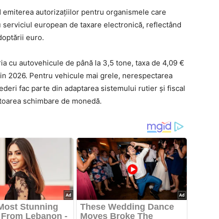
d emiterea autorizațiilor pentru organismele care
u serviciul european de taxare electronică, reflectând
optării euro.
ria cu autovehicule de până la 3,5 tone, taxa de 4,09 €
din 2026. Pentru vehicule mai grele, nerespectarea
ederi fac parte din adaptarea sistemului rutier și fiscal
viitoarea schimbare de monedă.