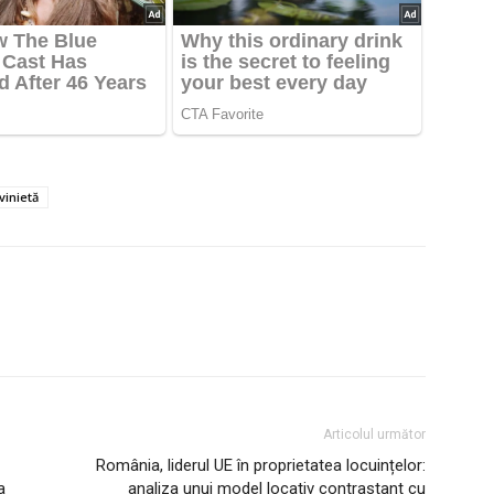
vinietă
Articolul următor
România, liderul UE în proprietatea locuințelor:
a
analiza unui model locativ contrastant cu