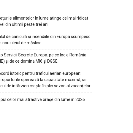
ețurile alimentelor în lume atinge cel mai ridicat
vel din ultimii peste trei ani
lul de caniculă și incendiile din Europa scumpesc
n nou uleiul de măsline
p Servicii Secrete Europa: pe ce loc e România
IE) și de ce domină MI6 și DGSE
cord istoric pentru traficul aerian european:
roporturile operează la capacitate maximă, iar
scul de întârzieri crește în plin sezon al vacanțelor
pul celor mai atractive orașe din lume în 2026