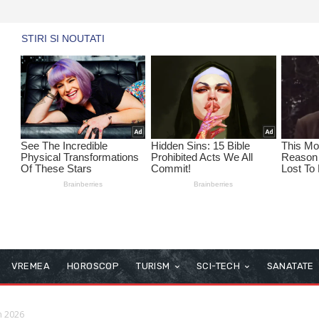
VREMEA
HOROSCOP
TURISM
SCI-TECH
SANATATE
in 2026