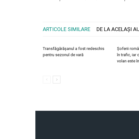
ARTICOLE SIMILARE
DE LA ACELAȘI A
Transfăgărășanul a fost redeschis
Șoferii româ
pentru sezonul de vară
în trafic, ia
volan este î