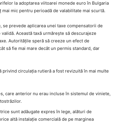
tarifelor la adoptarea viitoarei monede euro în Bulgaria
reț mai mic pentru perioadă de valabilitate mai scurtă.
), se prevede aplicarea unei taxe compensatorii de
ie validă. Această taxă urmărește să descurajeze
axe. Autoritățile speră să creeze un efect de
ncât să fie mai mare decât un permis standard, dar
 privind circulația rutieră a fost revizuită în mai multe
s, care anterior nu erau incluse în sistemul de viniete,
tostrăzilor.
trice sunt adăugate expres în lege, alături de
 orice altă instalație comercială de pe marginea