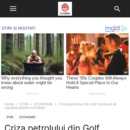
Home
STIRI
ECONOMIE
Criza petrolului din Golf continuă să
zguduie piețele mondiale
STIRI
ECONOMIE
Criza petrolului din Golf