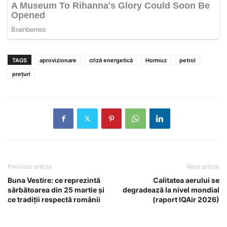
TAGS
aprovizionare
criză energetică
Hormuz
petrol
prețuri
Previous article
Next article
Buna Vestire: ce reprezintă
Calitatea aerului se
sărbătoarea din 25 martie și
degradează la nivel mondial
ce tradiții respectă românii
(raport IQAir 2026)