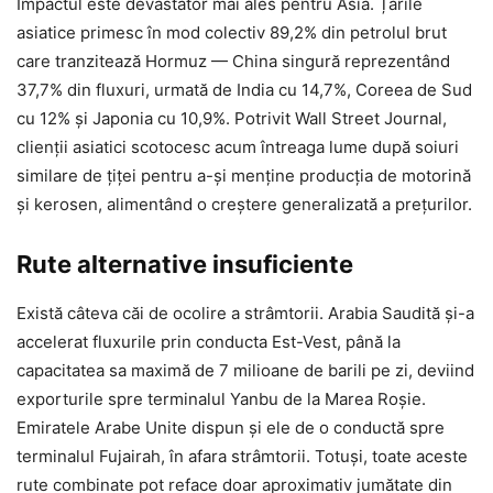
Impactul este devastator mai ales pentru Asia. Țările
asiatice primesc în mod colectiv 89,2% din petrolul brut
care tranzitează Hormuz — China singură reprezentând
37,7% din fluxuri, urmată de India cu 14,7%, Coreea de Sud
cu 12% și Japonia cu 10,9%. Potrivit Wall Street Journal,
clienții asiatici scotocesc acum întreaga lume după soiuri
similare de țiței pentru a-și menține producția de motorină
și kerosen, alimentând o creștere generalizată a prețurilor.
Rute alternative insuficiente
Există câteva căi de ocolire a strâmtorii. Arabia Saudită și-a
accelerat fluxurile prin conducta Est-Vest, până la
capacitatea sa maximă de 7 milioane de barili pe zi, deviind
exporturile spre terminalul Yanbu de la Marea Roșie.
Emiratele Arabe Unite dispun și ele de o conductă spre
terminalul Fujairah, în afara strâmtorii. Totuși, toate aceste
rute combinate pot reface doar aproximativ jumătate din