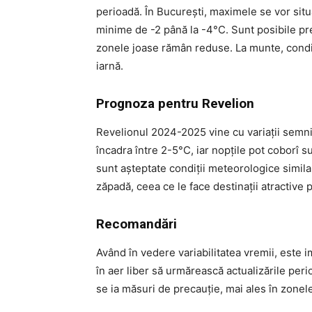
perioadă. În București, maximele se vor situa 
minime de -2 până la -4°C. Sunt posibile pre
zonele joase rămân reduse. La munte, condiți
iarnă.
Prognoza pentru Revelion
Revelionul 2024-2025 vine cu variații semni
încadra între 2-5°C, iar nopțile pot coborî su
sunt așteptate condiții meteorologice simil
zăpadă, ceea ce le face destinații atractive p
Recomandări
Având în vedere variabilitatea vremii, este im
în aer liber să urmărească actualizările pe
se ia măsuri de precauție, mai ales în zone