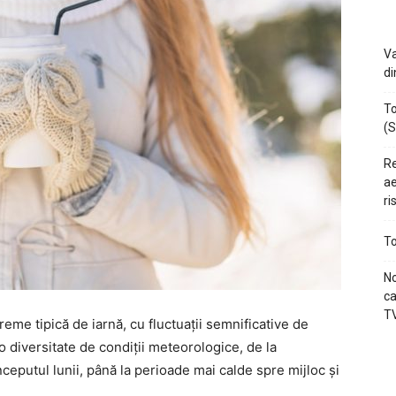
Va
di
To
(S
Re
ae
ri
To
No
ca
TV
e tipică de iarnă, cu fluctuații semnificative de
o diversitate de condiții meteorologice, de la
ceputul lunii, până la perioade mai calde spre mijloc și