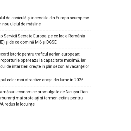
lul de caniculă și incendiile din Europa scumpesc
n nou uleiul de măsline
p Servicii Secrete Europa: pe ce loc e România
IE) și de ce domină MI6 și DGSE
cord istoric pentru traficul aerian european:
roporturile operează la capacitate maximă, iar
scul de întârzieri crește în plin sezon al vacanțelor
pul celor mai atractive orașe din lume în 2026
i măsuri economice promulgate de Nicușor Dan:
rburanți mai protejați și termen extins pentru
A redus la locuințe