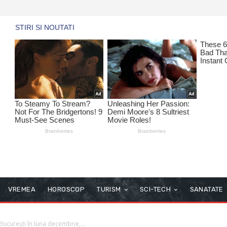
VREMEA
HOROSCOP
TURISM
SCI-TECH
SANATATE
București în luna decembrie,...