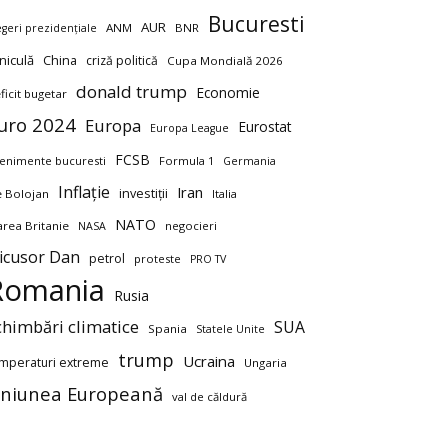
Bucuresti
AUR
ANM
BNR
egeri prezidențiale
niculă
China
criză politică
Cupa Mondială 2026
donald trump
Economie
ficit bugetar
uro 2024
Europa
Eurostat
Europa League
FCSB
enimente bucuresti
Formula 1
Germania
Inflație
Iran
investiții
ie Bolojan
Italia
NATO
rea Britanie
negocieri
NASA
icusor Dan
petrol
proteste
PRO TV
Romania
Rusia
chimbări climatice
SUA
Spania
Statele Unite
trump
Ucraina
mperaturi extreme
Ungaria
niunea Europeană
val de căldură