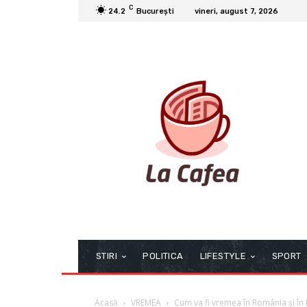
C
24.2
București
vineri, august 7, 2026
STIRI
POLITICA
LIFESTYLE
SPORT
Acasă
VREMEA
Cum va fi vremea în România și în 