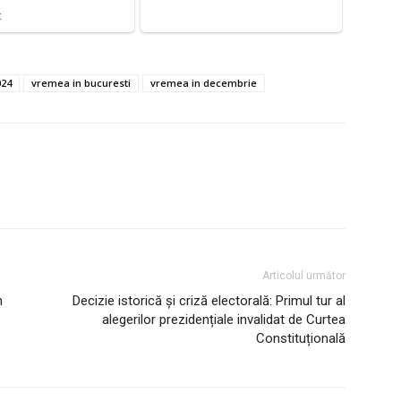
024
vremea in bucuresti
vremea in decembrie
Articolul următor
n
Decizie istorică și criză electorală: Primul tur al
alegerilor prezidențiale invalidat de Curtea
Constituțională