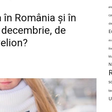
al
 în România și în
ca
de
a decembrie, de
E
velion?
ev
Il
Ma
N
s
te
U