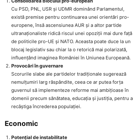
Consolidarea blocului pro-european
Cu PSD, PNL, USR și UDMR dominând Parlamentul,
există premise pentru continuarea unei orientări pro-
europene, însă ascensiunea AUR și a altor partide
ultranaționaliste ridică riscul unei opoziții mai dure față
de politicile pro-UE și NATO. Aceasta poate duce la un
blocaj legislativ sau chiar la o retorică mai polarizată,
influențând imaginea României în Uniunea Europeană.
Provocări în guvernare
Scorurile slabe ale partidelor tradiționale sugerează
nemulțumiri larg răspândite, ceea ce ar putea forța
guvernul să implementeze reforme mai ambițioase în
domenii precum sănătatea, educația și justiția, pentru a
recâștiga încrederea populației.
Economic
Potențial de instabilitate