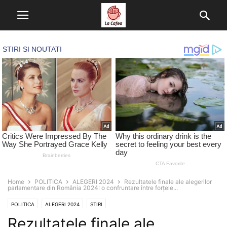
Home
POLITICA
ALEGERI 2024
Rezultatele finale ale alegerilor
parlamentare din România 2024: o confruntare între forțele...
POLITICA
ALEGERI 2024
STIRI
Rezultatele finale ale