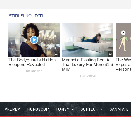
VREMEA
HOROSCOP
TURISM
SCI-TECH
SANATATE