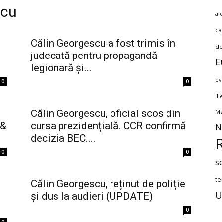
scu
al
ca
Călin Georgescu a fost trimis în
de
judecată pentru propagandă
E
legionară și...
ev
0
0
Il
Călin Georgescu, oficial scos din
Ma
 &
cursa prezidențială. CCR confirmă
N
decizia BEC....
0
0
s
te
Călin Georgescu, reținut de poliție
U
și dus la audieri (UPDATE)
0