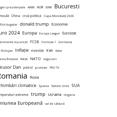
Bucuresti
AUR
ANM
BNR
egeri prezidențiale
niculă
China
criză politică
Cupa Mondială 2026
donald trump
Economie
ficit bugetar
uro 2024
Europa
Eurostat
Europa League
FCSB
enimente bucuresti
Formula 1
Germania
Inflație
Iran
investiții
ie Bolojan
Italia
NATO
rea Britanie
negocieri
NASA
icusor Dan
petrol
proteste
PRO TV
Romania
Rusia
chimbări climatice
SUA
Spania
Statele Unite
trump
Ucraina
mperaturi extreme
Ungaria
niunea Europeană
val de căldură