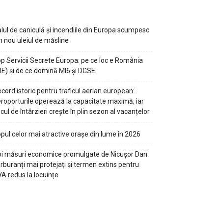
lul de caniculă și incendiile din Europa scumpesc
n nou uleiul de măsline
p Servicii Secrete Europa: pe ce loc e România
IE) și de ce domină MI6 și DGSE
cord istoric pentru traficul aerian european:
roporturile operează la capacitate maximă, iar
scul de întârzieri crește în plin sezon al vacanțelor
pul celor mai atractive orașe din lume în 2026
i măsuri economice promulgate de Nicușor Dan:
rburanți mai protejați și termen extins pentru
A redus la locuințe