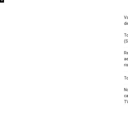
0
Va
di
To
(S
Re
ae
ri
To
No
ca
TV