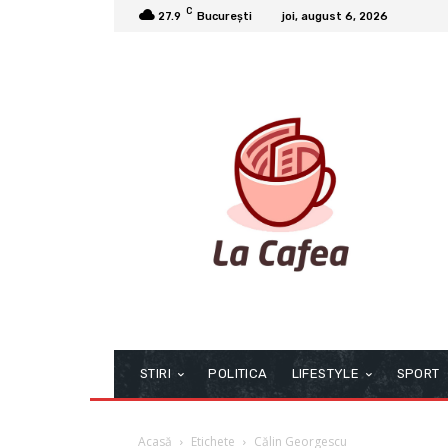
C
27.9
București
joi, august 6, 2026
STIRI
POLITICA
LIFESTYLE
SPORT
Acasă
Etichete
Călin Georgescu