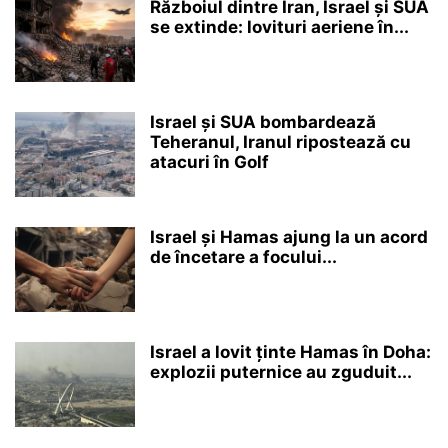
Războiul dintre Iran, Israel și SUA
se extinde: lovituri aeriene în...
Israel și SUA bombardează
Teheranul, Iranul ripostează cu
atacuri în Golf
Israel și Hamas ajung la un acord
de încetare a focului...
Israel a lovit ținte Hamas în Doha:
explozii puternice au zguduit...