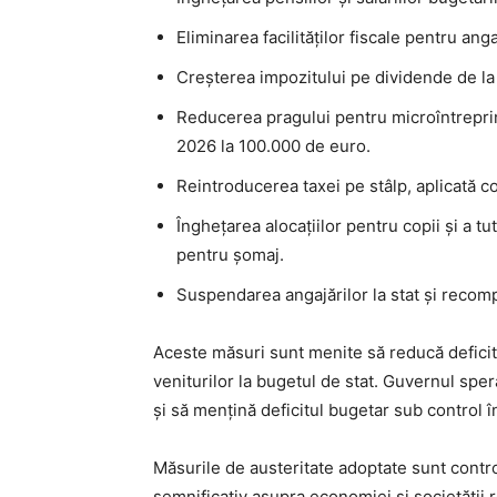
Eliminarea facilităților fiscale pentru angaj
Creșterea impozitului pe dividende de la
Reducerea pragului pentru microîntreprin
2026 la 100.000 de euro.
Reintroducerea taxei pe stâlp, aplicată co
Înghețarea alocațiilor pentru copii și a t
pentru șomaj.
Suspendarea angajărilor la stat și recom
Aceste măsuri sunt menite să reducă deficitu
veniturilor la bugetul de stat. Guvernul spe
și să mențină deficitul bugetar sub control î
Măsurile de austeritate adoptate sunt contr
semnificativ asupra economiei și societății