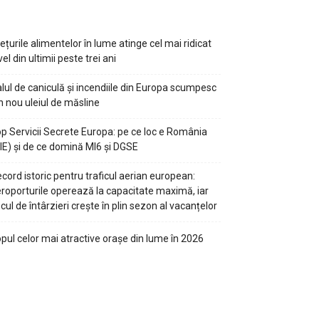
ețurile alimentelor în lume atinge cel mai ridicat
vel din ultimii peste trei ani
lul de caniculă și incendiile din Europa scumpesc
n nou uleiul de măsline
p Servicii Secrete Europa: pe ce loc e România
IE) și de ce domină MI6 și DGSE
cord istoric pentru traficul aerian european:
roporturile operează la capacitate maximă, iar
scul de întârzieri crește în plin sezon al vacanțelor
pul celor mai atractive orașe din lume în 2026