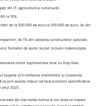
ații din IT, agricultură și construcții.
 8% la 10%.
deri de la 500.000 de euro la 250.000 de euro, iar din
mpaniilor, de 1% din valoarea construcțiilor speciale.
uturor formelor de ajutor social, inclusiv indemnizația
pensarea orelor suplimentare doar cu timp liber.
l bugetar prin limitarea cheltuielilor și creșterea
ră ca prin aceste măsuri să facă economii semnificative
n anul 2025.
oversate din mai multe motive si vor avea un impact
 românești în urmatoarea perioada, avand ca impact