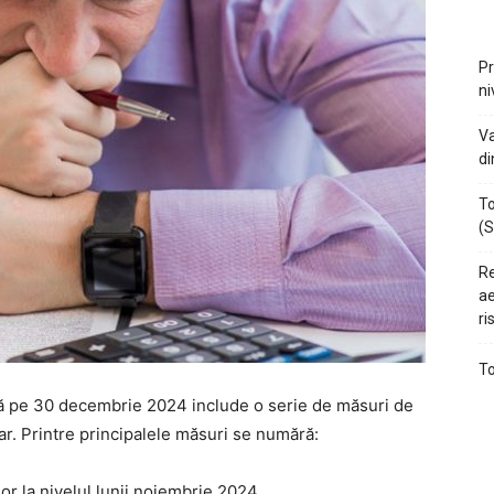
Pr
ni
Va
di
To
(S
Re
ae
ri
To
ă pe 30 decembrie 2024 include o serie de măsuri de
ar. Printre principalele măsuri se numără:
lor la nivelul lunii noiembrie 2024.