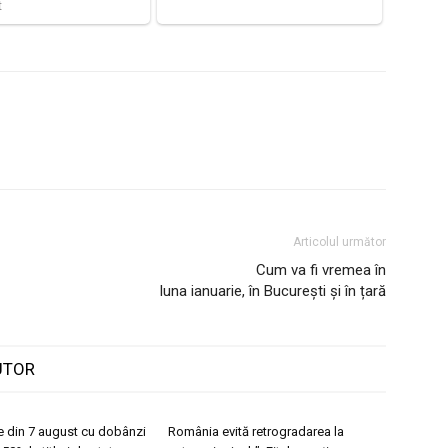
Articolul următor
Cum va fi vremea în
luna ianuarie, în București și în țară
UTOR
ne din 7 august cu dobânzi
România evită retrogradarea la