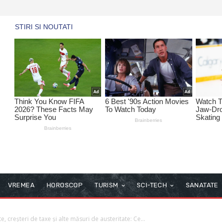
VREMEA
HOROSCOP
TURISM
SCI-TECH
SANATATE
ate, creșteri de taxe și alte măsuri de austeritate: Ce...