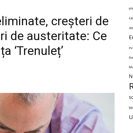
al
 eliminate, creșteri de
ca
de
ri de austeritate: Ce
E
a ‘Trenuleț’
ev
Il
Ma
N
s
te
U