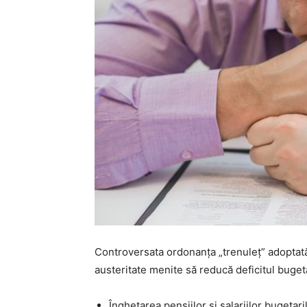
Controversata ordonanța „trenuleț” adoptat
austeritate menite să reducă deficitul buget
Înghețarea pensiilor și salariilor bugetari