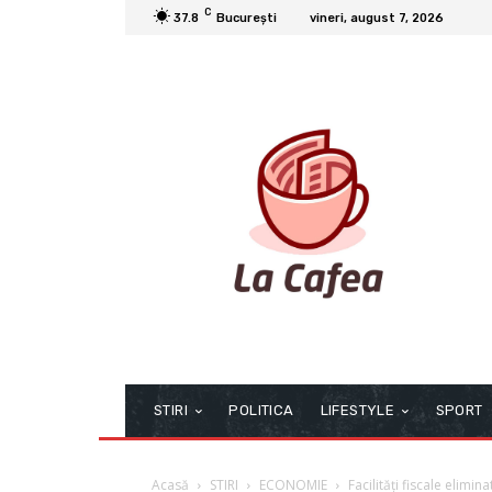
C
37.8
București
vineri, august 7, 2026
STIRI
POLITICA
LIFESTYLE
SPORT
Acasă
STIRI
ECONOMIE
Facilități fiscale elimin