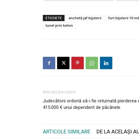
ETICHETE
anchetă jaf bijuterii
furt bijuterii 10 m
tunel prin beton
Articolul precedent
Judecătorii ordonă să-i fie returnată pierderea 
415.000 € unui dependent de păcănele
ARTICOLE SIMILARE
DE LA ACELAȘI A