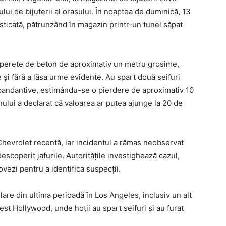
ului de bijuterii al orașului. În noaptea de duminică, 13
fisticată, pătrunzând în magazin printr-un tunel săpat
-un perete de beton de aproximativ un metru grosime,
 și fără a lăsa urme evidente. Au spart două seifuri
i pandantive, estimându-se o pierdere de aproximativ 10
nului a declarat că valoarea ar putea ajunge la 20 de
 Chevrolet recentă, iar incidentul a rămas neobservat
escoperit jafurile. Autoritățile investighează cazul,
ovezi pentru a identifica suspecții.
ilare din ultima perioadă în Los Angeles, inclusiv un alt
West Hollywood, unde hoții au spart seifuri și au furat