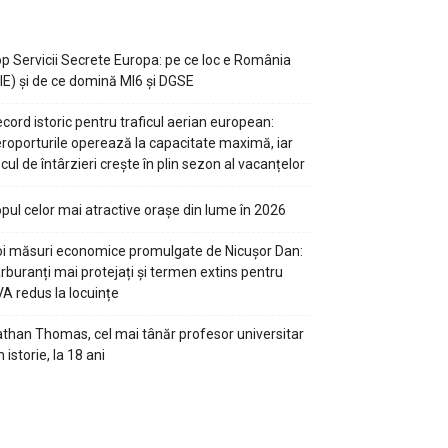
p Servicii Secrete Europa: pe ce loc e România
IE) și de ce domină MI6 și DGSE
cord istoric pentru traficul aerian european:
roporturile operează la capacitate maximă, iar
scul de întârzieri crește în plin sezon al vacanțelor
pul celor mai atractive orașe din lume în 2026
i măsuri economice promulgate de Nicușor Dan:
rburanți mai protejați și termen extins pentru
A redus la locuințe
than Thomas, cel mai tânăr profesor universitar
n istorie, la 18 ani