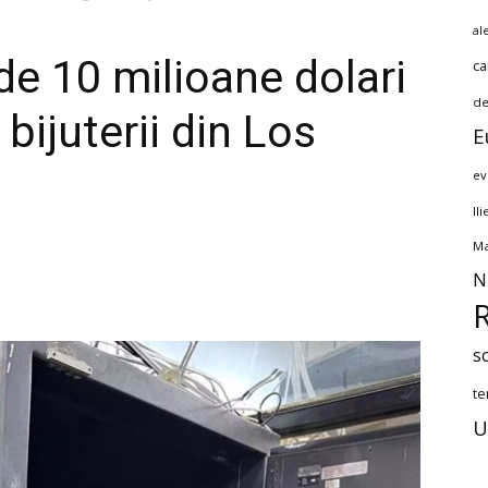
al
de 10 milioane dolari
ca
de
bijuterii din Los
E
ev
Il
Ma
N
s
te
U