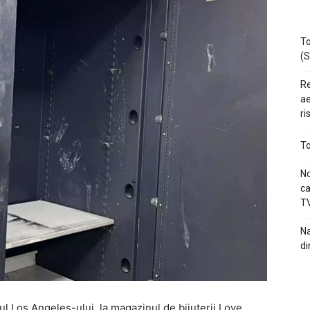
To
(S
Re
ae
ri
To
No
ca
TV
Na
di
ul Los Angeles-ului, la magazinul de bijuterii Love