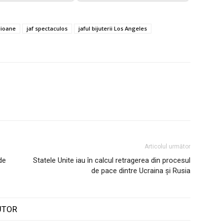
ilioane
jaf spectaculos
jaful bijuterii Los Angeles
Articolul următor
de
Statele Unite iau în calcul retragerea din procesul
de pace dintre Ucraina și Rusia
UTOR