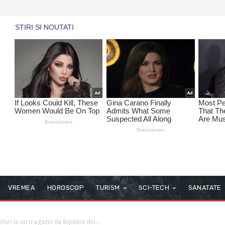
VREMEA
HOROSCOP
TURISM
SCI-TECH
SANATATE
ari la un magazin de bijuterii din...