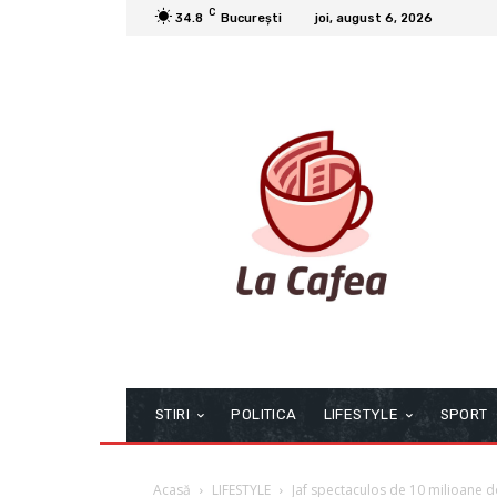
C
34.8
București
joi, august 6, 2026
STIRI
POLITICA
LIFESTYLE
SPORT
Acasă
LIFESTYLE
Jaf spectaculos de 10 milioane dol