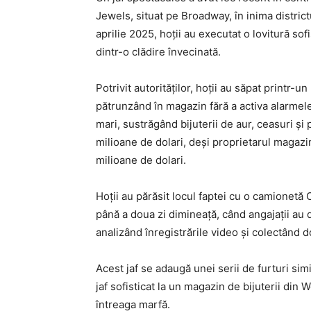
Jewels, situat pe Broadway, în inima district
aprilie 2025, hoții au executat o lovitură so
dintr-o clădire învecinată.
Potrivit autorităților, hoții au săpat printr
pătrunzând în magazin fără a activa alarmele
mari, sustrăgând bijuterii de aur, ceasuri ș
milioane de dolari, deși proprietarul magazi
milioane de dolari.
Hoții au părăsit locul faptei cu o camionetă
până a doua zi dimineață, când angajații au d
analizând înregistrările video și colectând d
Acest jaf se adaugă unei serii de furturi sim
jaf sofisticat la un magazin de bijuterii din 
întreaga marfă.