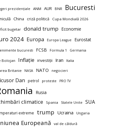
Bucuresti
AUR
ANM
BNR
egeri prezidențiale
niculă
China
criză politică
Cupa Mondială 2026
donald trump
Economie
ficit bugetar
uro 2024
Europa
Eurostat
Europa League
FCSB
enimente bucuresti
Formula 1
Germania
Inflație
Iran
investiții
ie Bolojan
Italia
NATO
rea Britanie
negocieri
NASA
icusor Dan
petrol
proteste
PRO TV
Romania
Rusia
chimbări climatice
SUA
Spania
Statele Unite
trump
Ucraina
mperaturi extreme
Ungaria
niunea Europeană
val de căldură