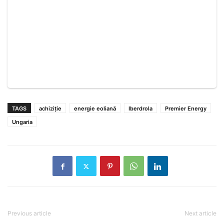
TAGS
achiziție
energie eoliană
Iberdrola
Premier Energy
Ungaria
Previous article
Next article