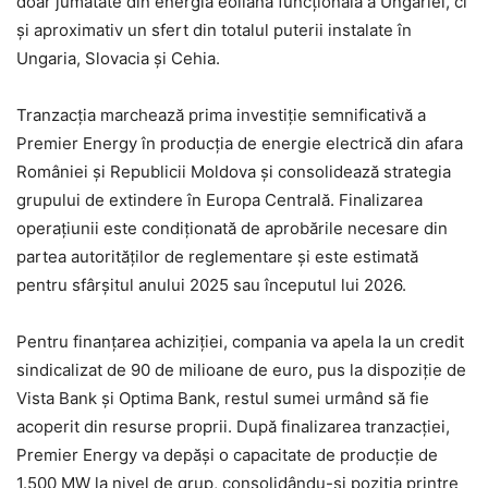
doar jumătate din energia eoliană funcțională a Ungariei, ci
și aproximativ un sfert din totalul puterii instalate în
Ungaria, Slovacia și Cehia.
Tranzacția marchează prima investiție semnificativă a
Premier Energy în producția de energie electrică din afara
României și Republicii Moldova și consolidează strategia
grupului de extindere în Europa Centrală. Finalizarea
operațiunii este condiționată de aprobările necesare din
partea autorităților de reglementare și este estimată
pentru sfârșitul anului 2025 sau începutul lui 2026.
Pentru finanțarea achiziției, compania va apela la un credit
sindicalizat de 90 de milioane de euro, pus la dispoziție de
Vista Bank și Optima Bank, restul sumei urmând să fie
acoperit din resurse proprii. După finalizarea tranzacției,
Premier Energy va depăși o capacitate de producție de
1.500 MW la nivel de grup, consolidându-și poziția printre