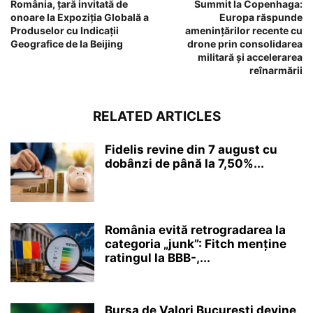
România, țară invitată de
Summit la Copenhaga:
onoare la Expoziția Globală a
Europa răspunde
Produselor cu Indicații
amenințărilor recente cu
Geografice de la Beijing
drone prin consolidarea
militară și accelerarea
reînarmării
RELATED ARTICLES
Fidelis revine din 7 august cu
dobânzi de până la 7,50%...
România evită retrogradarea la
categoria „junk”: Fitch menține
ratingul la BBB-,...
Bursa de Valori București devine