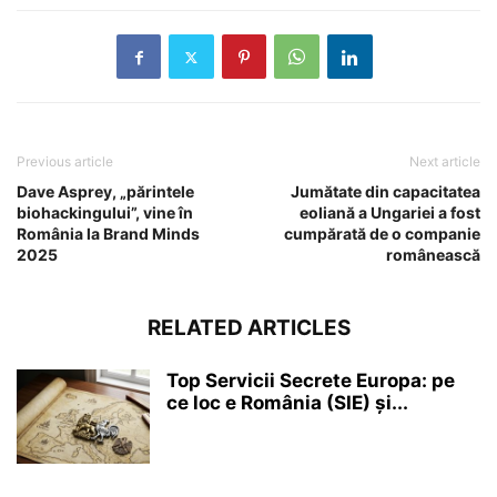
Previous article
Next article
Dave Asprey, „părintele
Jumătate din capacitatea
biohackingului”, vine în
eoliană a Ungariei a fost
România la Brand Minds
cumpărată de o companie
2025
românească
RELATED ARTICLES
Top Servicii Secrete Europa: pe
ce loc e România (SIE) și...