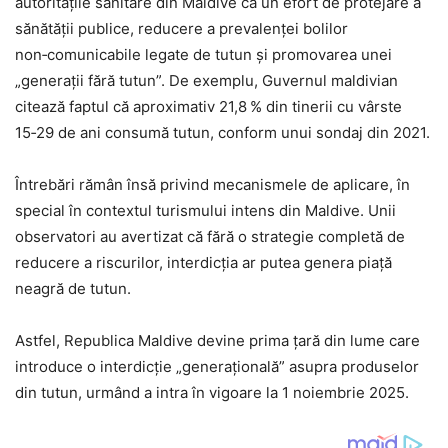
autorităţile sanitare din Maldive ca un efort de protejare a
sănătăţii publice, reducere a prevalenţei bolilor
non‑comunicabile legate de tutun şi promovarea unei
„generaţii fără tutun”. De exemplu, Guvernul maldivian
citează faptul că aproximativ 21,8 % din tinerii cu vârste
15‑29 de ani consumă tutun, conform unui sondaj din 2021.
Întrebări rămân însă privind mecanismele de aplicare, în
special în contextul turismului intens din Maldive. Unii
observatori au avertizat că fără o strategie completă de
reducere a riscurilor, interdicţia ar putea genera piaţă
neagră de tutun.
Astfel, Republica Maldive devine prima ţară din lume care
introduce o interdicţie „generaţională” asupra produselor
din tutun, urmând a intra în vigoare la 1 noiembrie 2025.