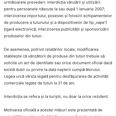
următoarele prevederi: interdicţia vânzării şi utilizării
pentru persoanele născute la sau după 1 ianuarie 2007;
interzicerea importului, posesiei şi folosirii echipamentelor
de producere a tutunului şi a dispozitivelor de tip „vape”/
ţigară electronică; interzicerea publicităţii şi sponsorizării
produselor din tutun.
De asemenea, potrivit relatărilor locale, modificarea
stabileşte că vânzătorii de produse din tutun trebuie să
solicite un act de identitate sau orice document oficial dacă
există dubii cu privire la data naşterii cumpărătorului.
Legea urcă vârsta legală pentru desfăşurarea de activităţi
comerciale legate de tutun la 21 de ani.
Interdicţia se refera şi la turiştii, nu doar la orice rezident.
Motivarea oficială a acestei măsuri este prezentată de