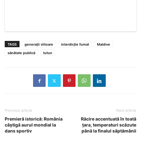
TAGS
generații viitoare
interdicție fumat
Maldive
sănătate publică
tutun
Previous article
Next article
Premieră istorică: România
Răcire accentuată în toată
câștigă aurul mondial la
țara, temperaturi scăzute
dans sportiv
până la finalul săptămânii