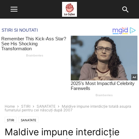
Home
STIRI
SANATATE
Maldive impune interdicție totală asupra
fumatului pentru cei născuți după 2007
STIRI
SANATATE
Maldive impune interdicție