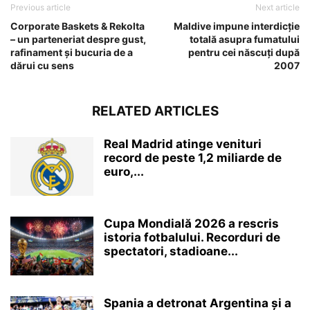
Previous article
Next article
Corporate Baskets & Rekolta
Maldive impune interdicție
– un parteneriat despre gust,
totală asupra fumatului
rafinament și bucuria de a
pentru cei născuți după
dărui cu sens
2007
RELATED ARTICLES
Real Madrid atinge venituri
record de peste 1,2 miliarde de
euro,...
Cupa Mondială 2026 a rescris
istoria fotbalului. Recorduri de
spectatori, stadioane...
Spania a detronat Argentina și a