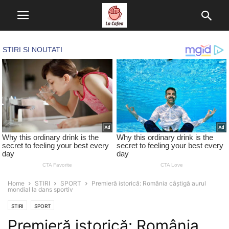
Home
STIRI
SPORT
Premieră istorică: România câștigă aurul
mondial la dans sportiv
STIRI
SPORT
Premieră istorică: România