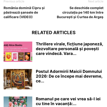
Previous article
Next article
România domină Cipru și
Se deschide complet
păstrează șansele de
circulația pe 140 km între
calificare (VIDEO)
București și Curtea de Argeș
RELATED ARTICLES
Thrillere virale, ficțiune japoneză,
dezvoltare personală și povești
care vindecă. Vara...
Postul Adormirii Maicii Domnului
2026: De ce începe mai devreme,
ce...
Romanul pe care vei vrea să-l iei
cu tine în vacanță:...