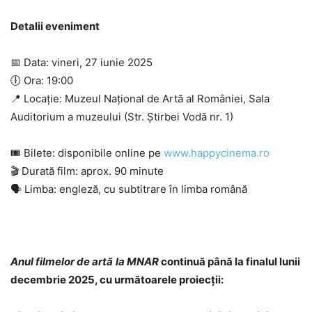
Detalii eveniment
📅
Data: vineri, 27 iunie 2025
🕕
Ora: 19:00
📍
Locație: Muzeul Național de Artă al României, Sala
Auditorium a muzeului (Str. Știrbei Vodă nr. 1)
🎟️
Bilete: disponibile online pe
www.happycinema.ro
🎬
Durată film: aprox. 90 minute
🗣️
Limba: engleză, cu subtitrare în limba română
Anul filmelor de artă
la MNAR
continuă până la finalul lunii
decembrie 2025, cu următoarele proiecții: