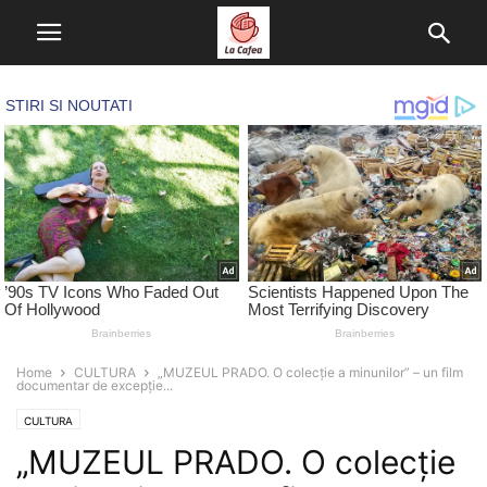
Home
CULTURA
„MUZEUL PRADO. O colecție a minunilor” – un film
documentar de excepție...
CULTURA
„MUZEUL PRADO. O colecție