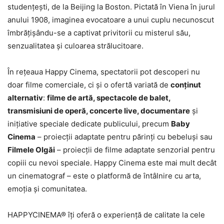
studențești, de la Beijing la Boston. Pictată în Viena în jurul
anului 1908, imaginea evocatoare a unui cuplu necunoscut
îmbrățișându-se a captivat privitorii cu misterul său,
senzualitatea și culoarea strălucitoare.
În rețeaua Happy Cinema, spectatorii pot descoperi nu
doar filme comerciale, ci și o ofertă variată de
conținut
alternativ
:
filme de artă, spectacole de balet,
transmisiuni de operă, concerte live, documentare
și
inițiative speciale dedicate publicului, precum
Baby
Cinema
– proiecții adaptate pentru părinți cu bebeluși sau
Filmele Olgăi
– proiecţii de filme adaptate senzorial pentru
copiii cu nevoi speciale. Happy Cinema este mai mult decât
un cinematograf – este o platformă de întâlnire cu arta,
emoția și comunitatea.
HAPPYCINEMA® îți oferă o experiență de calitate la cele