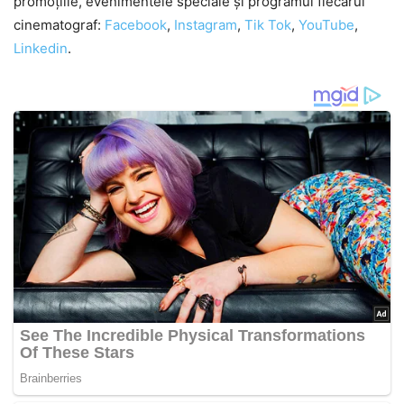
promoțiile, evenimentele speciale și programul fiecărui
cinematograf:
Facebook
,
Instagram
,
Tik Tok
,
YouTube
,
Linkedin
.