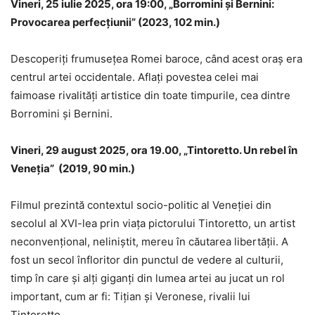
Vineri, 25 iulie 2025, ora 19:00, „Borromini și Bernini:
Provocarea perfecțiunii” (2023, 102 min.)
Descoperiți frumusețea Romei baroce, când acest oraș era
centrul artei occidentale. Aflați povestea celei mai
faimoase rivalități artistice din toate timpurile, cea dintre
Borromini și Bernini.
Vineri, 29 august 2025, ora 19.00, „Tintoretto. Un rebel în
Veneția” (2019, 90 min.)
Filmul prezintă contextul socio-politic al Veneției din
secolul al XVI-lea prin viața pictorului Tintoretto, un artist
neconvențional, neliniștit, mereu în căutarea libertății. A
fost un secol înfloritor din punctul de vedere al culturii,
timp în care și alți giganți din lumea artei au jucat un rol
important, cum ar fi: Tițian și Veronese, rivalii lui
Tintoretto.