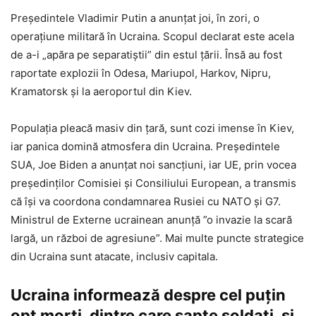
Preşedintele Vladimir Putin a anunţat joi, în zori, o
operaţiune militară în Ucraina. Scopul declarat este acela
de a-i „apăra pe separatiștii” din estul țării. Însă au fost
raportate explozii în Odesa, Mariupol, Harkov, Nipru,
Kramatorsk și la aeroportul din Kiev.
Populația pleacă masiv din țară, sunt cozi imense în Kiev,
iar panica domină atmosfera din Ucraina. Președintele
SUA, Joe Biden a anunțat noi sancțiuni, iar UE, prin vocea
președinților Comisiei și Consiliului European, a transmis
că își va coordona condamnarea Rusiei cu NATO și G7.
Ministrul de Externe ucrainean anunță ”o invazie la scară
largă, un război de agresiune”. Mai multe puncte strategice
din Ucraina sunt atacate, inclusiv capitala.
Ucraina informează despre cel puţin
opt morţi, dintre care şapte soldaţi, şi