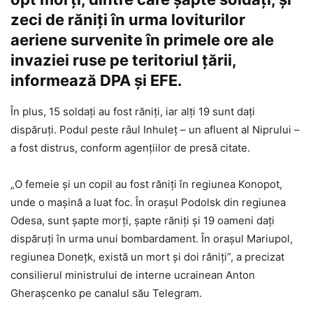
zeci de răniţi în urma loviturilor
aeriene survenite în primele ore ale
invaziei ruse pe teritoriul ţării,
informează DPA şi EFE.
În plus, 15 soldaţi au fost răniţi, iar alţi 19 sunt daţi
dispăruţi. Podul peste râul Inhuleţ – un afluent al Niprului –
a fost distrus, conform agenţiilor de presă citate.
„O femeie şi un copil au fost răniţi în regiunea Konopot,
unde o maşină a luat foc. În oraşul Podolsk din regiunea
Odesa, sunt şapte morţi, şapte răniţi şi 19 oameni daţi
dispăruţi în urma unui bombardament. În oraşul Mariupol,
regiunea Doneţk, există un mort şi doi răniţi”, a precizat
consilierul ministrului de interne ucrainean Anton
Gheraşcenko pe canalul său Telegram.