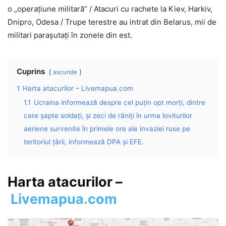
o „operațiune militară” / Atacuri cu rachete la Kiev, Harkiv,
Dnipro, Odesa / Trupe terestre au intrat din Belarus, mii de
militari parașutați în zonele din est.
Cuprins
ascunde
1
Harta atacurilor – Livemapua.com
1.1
Ucraina informează despre cel puţin opt morţi, dintre
care şapte soldaţi, şi zeci de răniţi în urma loviturilor
aeriene survenite în primele ore ale invaziei ruse pe
teritoriul ţării, informează DPA şi EFE.
Harta atacurilor –
Livemapua.com