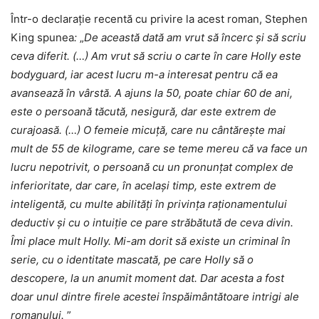
Într-o declarație recentă cu privire la acest roman, Stephen
King spunea
:
„
De această dată am vrut să încerc și să scriu
ceva diferit. (…) Am vrut să scriu o carte în care Holly este
bodyguard, iar acest lucru m-a interesat pentru că ea
avansează în vârstă. A ajuns la 50, poate chiar 60 de ani,
este o persoană tăcută, nesigură, dar este extrem de
curajoasă. (…) O femeie micuță, care nu cântărește mai
mult de 55 de kilograme, care se teme mereu că va face un
lucru nepotrivit, o persoană cu un pronunțat complex de
inferioritate, dar care, în același timp, este extrem de
inteligentă, cu multe abilități în privința raționamentului
deductiv și cu o intuiție ce pare străbătută de ceva divin.
Îmi place mult Holly. Mi-am dorit să existe un criminal în
serie, cu o identitate mascată, pe care Holly să o
descopere, la un anumit moment dat. Dar acesta a fost
doar unul dintre firele acestei înspăimântătoare intrigi ale
romanului.
”