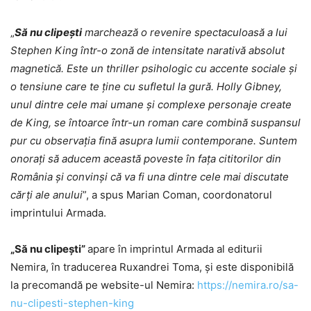
„
Să nu clipești
marchează o revenire spectaculoasă a lui
Stephen King într-o zonă de intensitate narativă absolut
magnetică. Este un thriller psihologic cu accente sociale și
o tensiune care te ține cu sufletul la gură. Holly Gibney,
unul dintre cele mai umane și complexe personaje create
de King, se întoarce într-un roman care combină suspansul
pur cu observația fină asupra lumii contemporane. Suntem
onorați să aducem această poveste în fața cititorilor din
România și convinși că va fi una dintre cele mai discutate
cărți ale anului
”, a spus Marian Coman, coordonatorul
imprintului Armada.
„Să nu clipești”
apare în imprintul Armada al editurii
Nemira, în traducerea Ruxandrei Toma, și este disponibilă
la precomandă pe website-ul Nemira:
https://nemira.ro/sa-
nu-clipesti-stephen-king