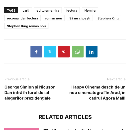
TAGS
carti
editura nemira
lectura
Nemira
recomandari lectura
roman nou
Să nu clipești
Stephen King
Stephen King roman nou
Previous article
Next article
George Simion și Nicușor
Happy Cinema deschide un
Dan intră în turul doi al
nou cinematograf în Arad, în
alegerilor prezidențiale
cadrul Agora Mall!
RELATED ARTICLES