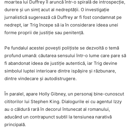
moartea lui Duffrey îl aruncă într-o spirală de introspecție,
durere și un simț acut al nedreptății. O investigație
jurnalistică sugerează că Duffrey ar fi fost condamnat pe
nedrept, iar Trig începe să ia în considerare ideea unei
forme proprii de justiție sau penitență.
Pe fundalul acestei povești polițiste se dezvoltă o temă
profund umană: căutarea sensului într-o lume care pare să
fi abandonat ideea de justiție autentică, iar Trig devine
simbolul luptei interioare dintre ispășire și răzbunare,
dintre vindecare și autodistrugere.
În paralel, apare Holly Gibney, un personaj bine-cunoscut
cititorilor lui Stephen King. Dialogurile ei cu agentul Izzy
au o căldură rară în decorul întunecat al romanului,
aducând un contrapunct subtil la tensiunea narativă
principală.