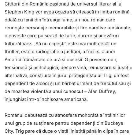
Cititorii din România pasionați de universul literar al lui
Stephen King vor avea ocazia să citească în limba română,
odată cu fanii din întreaga lume, un nou roman care
reunește personaje memorabile și fire narative tensionate,
o poveste care pulsează de furie, durere și adevăruri
tulburătoare. „Să nu clipești” este mai mult decât un
thriller, este o radiografie a justiției, a fricii și a unei
Americi frământate de ură și obsesii. O poveste noir,
tensionată și psihologică, despre vină, remușcare și justiție
alternativă, construită în jurul protagonistului Trig, un fost
dependent de alcool și un bărbat urmărit de trecutul său și
de moartea violentă a unui cunoscut – Alan Duffrey,
înjunghiat într-o închisoare americană.
Romanul debutează cu atmosfera mohorâtă a întâlnirilor
unui grup de susținere pentru dependenți din Buckeye
City. Trig pare că duce o viață liniștită până în clipa în care