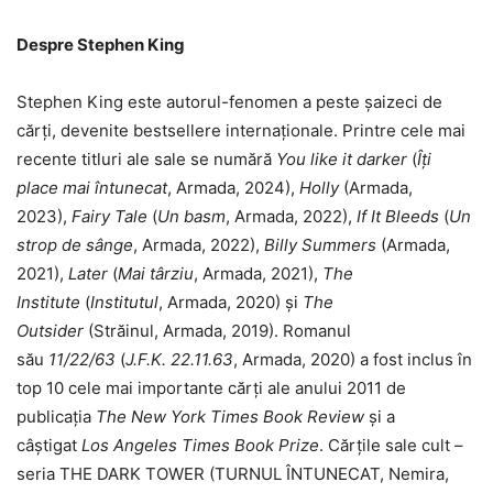
Despre Stephen King
Stephen King este autorul-fenomen a peste șaizeci de
cărți, devenite bestsellere internaționale. Printre cele mai
recente titluri ale sale se numără
You like it darker
(
Îți
place mai întunecat
, Armada, 2024),
Holly
(Armada,
2023),
Fairy Tale
(
Un basm
, Armada, 2022),
If It Bleeds
(
Un
strop de sânge
, Armada, 2022),
Billy Summers
(Armada,
2021),
Later
(
Mai târziu
, Armada, 2021),
The
Institute
(
Institutul
, Armada, 2020) și
The
Outsider
(Străinul, Armada, 2019). Romanul
său
11/22/63
(
J.F.K. 22.11.63
, Armada, 2020) a fost inclus în
top 10 cele mai importante cărți ale anului 2011 de
publicația
The New York Times Book Review
și a
câștigat
Los Angeles Times Book Prize
. Cărțile sale cult –
seria THE DARK TOWER (TURNUL ÎNTUNECAT, Nemira,