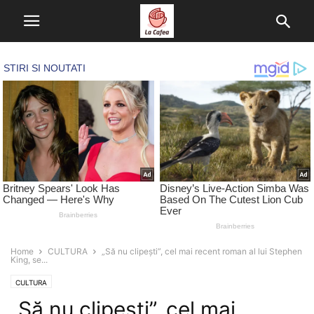
Home
CULTURA
„Să nu clipești”, cel mai recent roman al lui Stephen
King, se...
CULTURA
„Să nu clipești”, cel mai