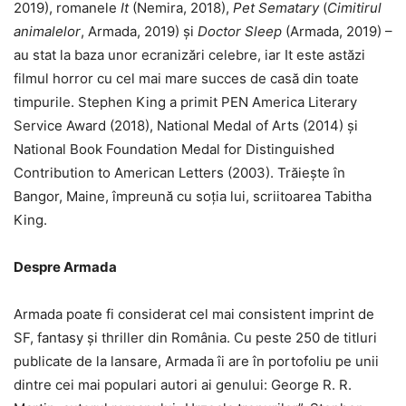
2019), romanele
It
(Nemira, 2018),
Pet Sematary
(
Cimitirul
animalelor
, Armada, 2019) și
Doctor Sleep
(Armada, 2019) –
au stat la baza unor ecranizări celebre, iar It este astăzi
filmul horror cu cel mai mare succes de casă din toate
timpurile. Stephen King a primit PEN America Literary
Service Award (2018), National Medal of Arts (2014) și
National Book Foundation Medal for Distinguished
Contribution to American Letters (2003). Trăiește în
Bangor, Maine, împreună cu soția lui, scriitoarea Tabitha
King.
Despre Armada
Armada poate fi considerat cel mai consistent imprint de
SF, fantasy și thriller din România. Cu peste 250 de titluri
publicate de la lansare, Armada îi are în portofoliu pe unii
dintre cei mai populari autori ai genului: George R. R.