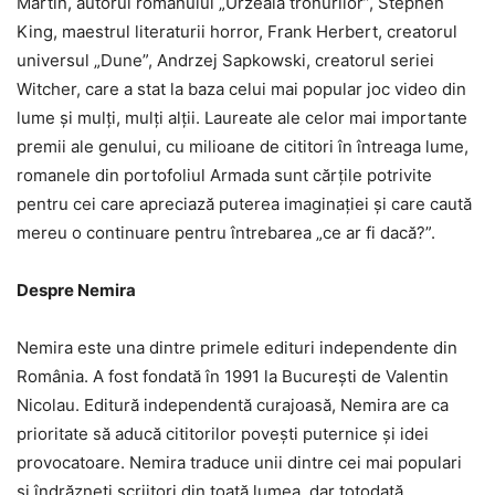
Martin, autorul romanului „Urzeala tronurilor”, Stephen
King, maestrul literaturii horror, Frank Herbert, creatorul
universul „Dune”, Andrzej Sapkowski, creatorul seriei
Witcher, care a stat la baza celui mai popular joc video din
lume și mulți, mulți alții. Laureate ale celor mai importante
premii ale genului, cu milioane de cititori în întreaga lume,
romanele din portofoliul Armada sunt cărțile potrivite
pentru cei care apreciază puterea imaginației și care caută
mereu o continuare pentru întrebarea „ce ar fi dacă?”.
Despre Nemira
Nemira este una dintre primele edituri independente din
România. A fost fondată în 1991 la București de Valentin
Nicolau. Editură independentă curajoasă, Nemira are ca
prioritate să aducă cititorilor povești puternice și idei
provocatoare. Nemira traduce unii dintre cei mai populari
și îndrăzneți scriitori din toată lumea, dar totodată