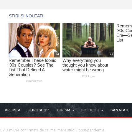
VREMEA
HOROSCOP
TURISM
SCI-TECH
SANATATE
 COVID mRNA confirmată de cel mai mare studiu post-pandemie