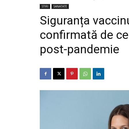
STIRI
SANATATE
Siguranța vacci
confirmată de ce
post-pandemie