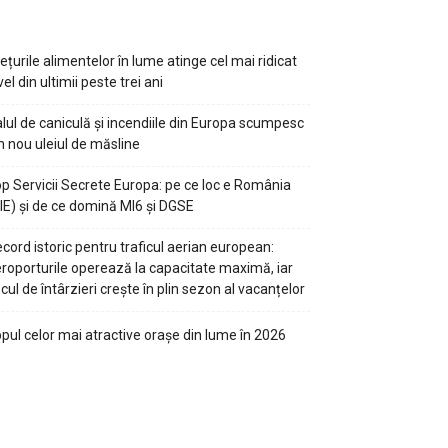
ețurile alimentelor în lume atinge cel mai ridicat
vel din ultimii peste trei ani
lul de caniculă și incendiile din Europa scumpesc
n nou uleiul de măsline
p Servicii Secrete Europa: pe ce loc e România
IE) și de ce domină MI6 și DGSE
cord istoric pentru traficul aerian european:
roporturile operează la capacitate maximă, iar
scul de întârzieri crește în plin sezon al vacanțelor
pul celor mai atractive orașe din lume în 2026