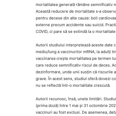
mortalitatea generală rămâne semnificativ ma
Această reducere de mortalitate s‑a observa
pentru decese din alte cauze: boli cardiovasc
externe precum accidente sau suicid. Practic
COVID, ci pare să se extindă la o mortalitat
Autorii studiului interpretează aceste date 
mediu/lung a vaccinurilor mRNA, la adulți ti
vaccinarea crește mortalitatea pe termen lu
care reduce semnificativ riscul de deces. Ac
dezinformare, unde unii susţin că riscurile a
grave. În acest sens, studiul oferă dovezi c
nu se reflectă într‑o mortalitate crescută.
Autorii recunosc, însă, unele limitări. Studi
(prima doză) între 1 mai și 31 octombrie 202
vaccinuri au fost exclusi. De asemenea, deta