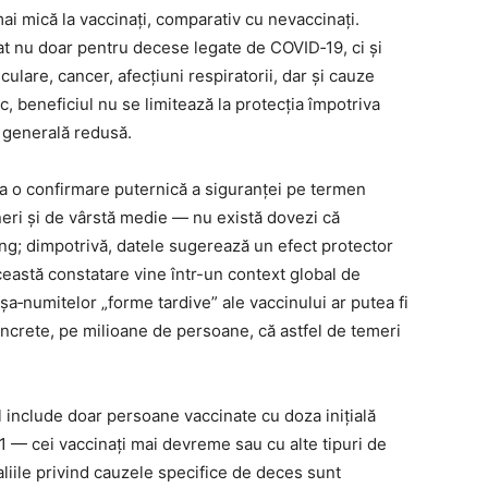
i mică la vaccinați, comparativ cu nevaccinaţi.
t nu doar pentru decese legate de COVID‑19, ci şi
ulare, cancer, afecțiuni respiratorii, dar şi cauze
, beneficiul nu se limitează la protecția împotriva
e generală redusă.
ca o confirmare puternică a siguranței pe termen
neri şi de vârstă medie — nu există dovezi că
ng; dimpotrivă, datele sugerează un efect protector
eastă constatare vine într-un context global de
șa‑numitelor „forme tardive” ale vaccinului ar putea fi
oncrete, pe milioane de persoane, că astfel de temeri
ul include doar persoane vaccinate cu doza inițială
1 — cei vaccinați mai devreme sau cu alte tipuri de
liile privind cauzele specifice de deces sunt