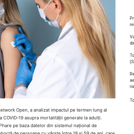
Pr
ni
Va
di
To
(S
Re
ae
ri
To
Network Open, a analizat impactul pe termen lung al
COVID‑19 asupra mortalităţii generale la adulți.
Phare pe baza datelor din sistemul național de
ohortă de persoane cu vârste între 18 şi 59 de ani, care