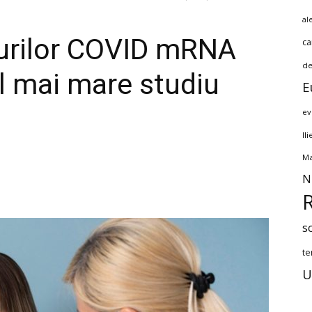
al
nurilor COVID mRNA
ca
de
l mai mare studiu
E
ev
Il
Ma
N
s
te
U