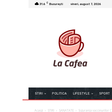
C
31.6
București
vineri, august 7, 2026
STIRI
POLITICA
LIFESTYLE
SPORT
Acasă
STIRI
SANATATE
Siguranța vaccinurilor