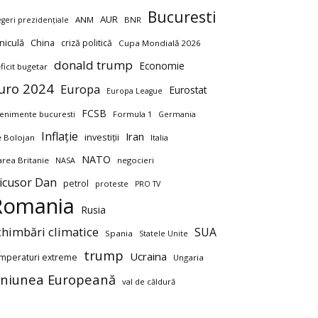
Bucuresti
AUR
ANM
BNR
egeri prezidențiale
niculă
China
criză politică
Cupa Mondială 2026
donald trump
Economie
ficit bugetar
uro 2024
Europa
Eurostat
Europa League
FCSB
enimente bucuresti
Formula 1
Germania
Inflație
Iran
investiții
ie Bolojan
Italia
NATO
rea Britanie
negocieri
NASA
icusor Dan
petrol
proteste
PRO TV
Romania
Rusia
chimbări climatice
SUA
Spania
Statele Unite
trump
Ucraina
mperaturi extreme
Ungaria
niunea Europeană
val de căldură