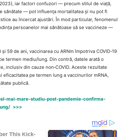
i 2023), iar factori confuzori — precum stilul de viață,
e sănătate — pot influența mortalitatea și nu pot fi
stice au încercat ajustări. În mod particular, fenomenul
ndința persoanelor mai sănătoase să se vaccineze —
 18 şi 59 de ani, vaccinarea cu ARNm împotriva COVID‑19
pe termen mediu/lung. Din contră, datele arată o
le, inclusiv din cauze non‑COVID. Aceste rezultate
 şi eficacitatea pe termen lung a vaccinurilor mRNA,
ătate publică.
o/cel-mai-mare-studiu-post-pandemie-confirma-
lung/ >>>