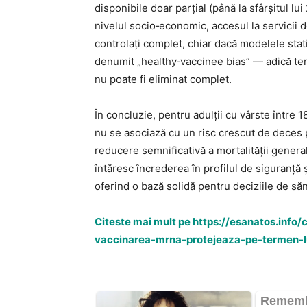
disponibile doar parțial (până la sfârșitul lu
nivelul socio‑economic, accesul la servicii d
controlați complet, chiar dacă modelele stati
denumit „healthy‑vaccinee bias” — adică te
nu poate fi eliminat complet.
În concluzie, pentru adulţii cu vârste între
nu se asociază cu un risc crescut de deces 
reducere semnificativă a mortalităţii genera
întăresc încrederea în profilul de siguranță
oferind o bază solidă pentru deciziile de săn
Citeste mai mult pe https://esanatos.inf
vaccinarea-mrna-protejeaza-pe-termen-