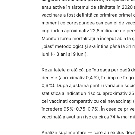
erau active în sistemul de sănătate în 2020 
vaccinare a fost definită ca primirea prime
moment ce corespundea campaniei de vaccina
cuprindea aproximativ 22,8 milioane de pers
Monitorizarea mortalităţii a început abia la 
„bias” metodologic) și s‑a întins până la 31
luni (~ 3 ani și 9 luni).
Rezultatele arată că, pe întreaga perioadă d
decese (aproximativ 0,4 %), în timp ce în g
0,6 %). După ajustarea pentru variabile soci
statistică a indicat un risc cu aproximativ 2
cei vaccinați comparativ cu cei nevaccinați 
încredere 95 %: 0,75–0,76). În ceea ce priv
vaccinată a avut un risc cu circa 74 % mai m
Analize suplimentare — care au exclus dec