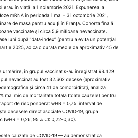
și erau în viață la 1 noiembrie 2021. Expunerea la
i doze mRNA în perioada 1 mai – 31 octombrie 2021,
re de masă pentru adulți în Franța. Cohorta finală
oane vaccinate şi circa 5,9 milioane nevaccinate.
șase luni după “data‑index” (pentru a evita un potențial
 martie 2025, adică o durată medie de aproximativ 45 de
e urmărire, în grupul vaccinat s-au înregistrat 98.429
rupul nevaccinat au fost 32.662 decese (aproximativ
odemografice și circa 41 de comorbidități, analiza
5 % mai mic de mortalitate totală (toate cauzele) pentru
(raport de risc ponderat wHR = 0,75; interval de
ește decesele direct asociate COVID‑19, grupa
ic (wHR = 0,26; 95 % CI: 0,22–0,30).
esele cauzate de COVID‑19 — au demonstrat că