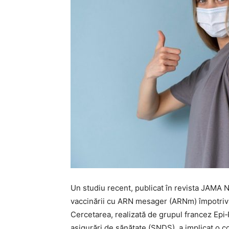
Un studiu recent, publicat în revista JAMA 
vaccinării cu ARN mesager (ARNm) împotriva 
Cercetarea, realizată de grupul francez Epi‑
asigurări de sănătate (SNDS), a implicat o c