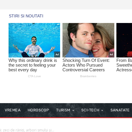
VREMEA
HOROSCOP
TURISM
SCI-TECH
SANATATE
 zeci de răniți, arbori smulși și...