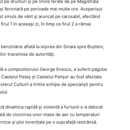
t pe drumuri și pe liniile ferate de pe Magistrala
 și feroviară pe perioade mai multe ore. Acoperișul
st smuls de vânt și aruncat pe carosabil, afectând
 firul 1 în aceeași zi, în timp ce firul 2 a rămas
benzinărie aflată la ieșirea din Sinaia spre Bușteni,
iilor transmise de autorități.
ală a compozitorului George Enescu, a suferit pagube
Castelul Peleș și Castelul Pelișor au fost afectate
sterul Culturii a trimis echipe de specialiști pentru
ului.
ă dinamica rapidă și violentă a furtunii s-a datorat
ată de ciocnirea unor mase de aer cu temperaturi
nice și ploi torențiale pe o suprafață restrânsă.