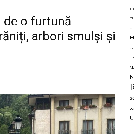
al
ă de o furtună
ca
de
răniți, arbori smulși și
E
ev
Il
Ma
N
s
te
U