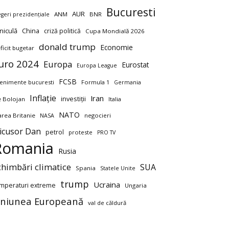
Bucuresti
AUR
ANM
BNR
egeri prezidențiale
niculă
China
criză politică
Cupa Mondială 2026
donald trump
Economie
ficit bugetar
uro 2024
Europa
Eurostat
Europa League
FCSB
enimente bucuresti
Formula 1
Germania
Inflație
Iran
investiții
ie Bolojan
Italia
NATO
rea Britanie
negocieri
NASA
icusor Dan
petrol
proteste
PRO TV
Romania
Rusia
chimbări climatice
SUA
Spania
Statele Unite
trump
Ucraina
mperaturi extreme
Ungaria
niunea Europeană
val de căldură