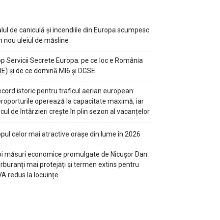
lul de caniculă și incendiile din Europa scumpesc
n nou uleiul de măsline
p Servicii Secrete Europa: pe ce loc e România
IE) și de ce domină MI6 și DGSE
cord istoric pentru traficul aerian european:
roporturile operează la capacitate maximă, iar
scul de întârzieri crește în plin sezon al vacanțelor
pul celor mai atractive orașe din lume în 2026
i măsuri economice promulgate de Nicușor Dan:
rburanți mai protejați și termen extins pentru
A redus la locuințe