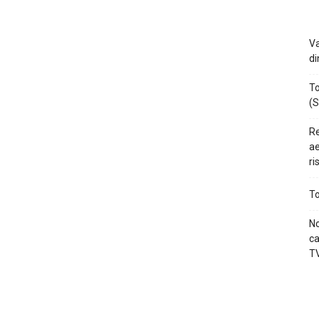
Va
di
To
(S
Re
ae
ri
To
No
ca
TV