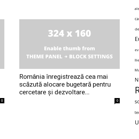
al
ca
de
E
ev
Il
Ma
România înregistrează cea mai
N
scăzută alocare bugetară pentru
cercetare și dezvoltare...
s
0
0
te
U