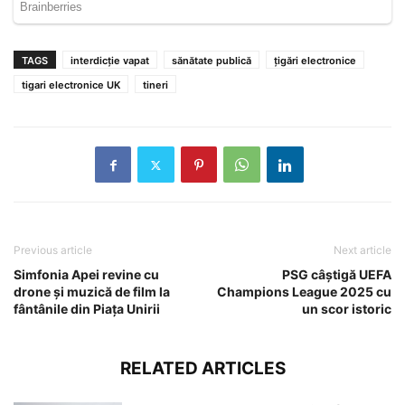
TAGS
interdicție vapat
sănătate publică
țigări electronice
tigari electronice UK
tineri
Previous article
Next article
Simfonia Apei revine cu
PSG câștigă UEFA
drone și muzică de film la
Champions League 2025 cu
fântânile din Piața Unirii
un scor istoric
RELATED ARTICLES