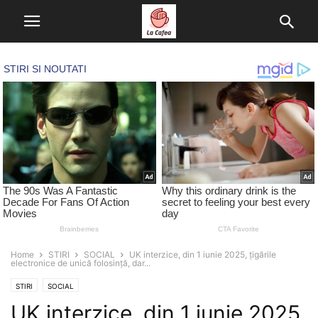
Home
STIRI
SOCIAL
UK interzice, din 1 iunie 2025, țigările
electronice de unică folosință, dar...
STIRI
SOCIAL
UK interzice, din 1 iunie 2025,