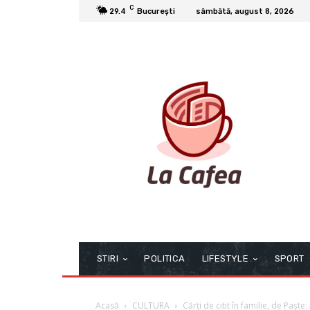
C
29.4
București
sâmbătă, august 8, 2026
STIRI
POLITICA
LIFESTYLE
SPORT
Acasă
CULTURA
Cărți de citit în familie, de Paște