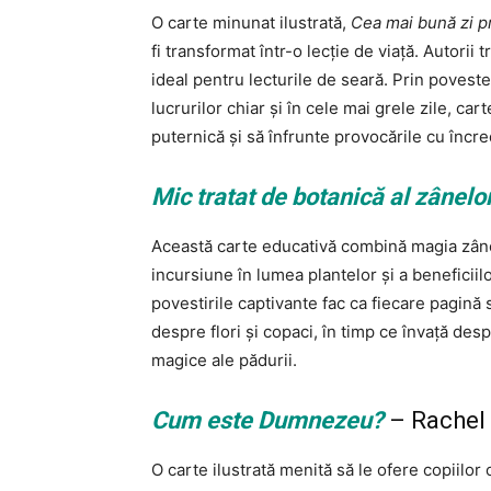
O carte minunat ilustrată,
Cea mai bună zi p
fi transformat într-o lecție de viață. Autorii
ideal pentru lecturile de seară. Prin povest
lucrurilor chiar și în cele mai grele zile, car
puternică și să înfrunte provocările cu încr
Mic tratat de botanică al zânelo
Această carte educativă combină magia zânel
incursiune în lumea plantelor și a beneficiil
povestirile captivante fac ca fiecare pagină 
despre flori și copaci, în timp ce învață des
magice ale pădurii.
Cum este Dumnezeu?
– Rachel 
O carte ilustrată menită să le ofere copiilor