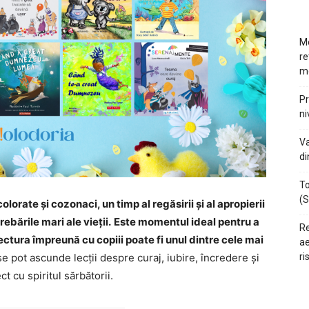
Mo
re
m
Pr
ni
Va
di
To
(S
orate și cozonaci, un timp al regăsirii și al apropierii
rebările mari ale vieții.
Este momentul ideal pentru a
Re
 lectura împreună cu copiii poate fi unul dintre cele mai
ae
 se pot ascunde lecții despre curaj, iubire, încredere și
ri
ct cu spiritul sărbătorii.