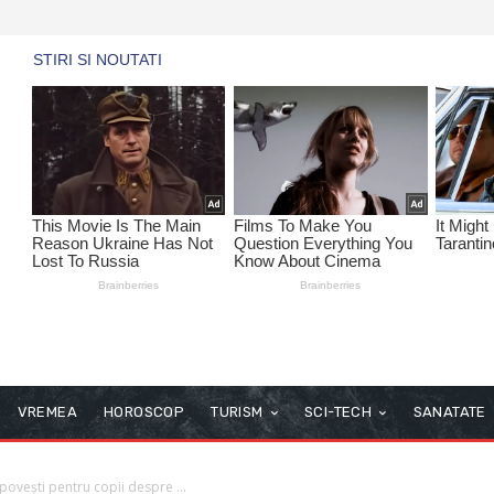
VREMEA
HOROSCOP
TURISM
SCI-TECH
SANATATE
: povești pentru copii despre ...