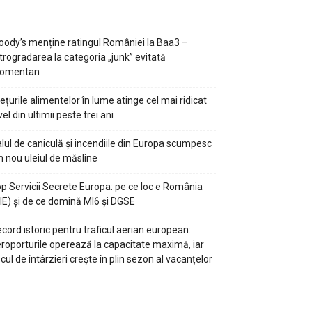
ody’s menține ratingul României la Baa3 –
trogradarea la categoria „junk” evitată
omentan
ețurile alimentelor în lume atinge cel mai ridicat
vel din ultimii peste trei ani
lul de caniculă și incendiile din Europa scumpesc
n nou uleiul de măsline
p Servicii Secrete Europa: pe ce loc e România
IE) și de ce domină MI6 și DGSE
cord istoric pentru traficul aerian european:
roporturile operează la capacitate maximă, iar
scul de întârzieri crește în plin sezon al vacanțelor