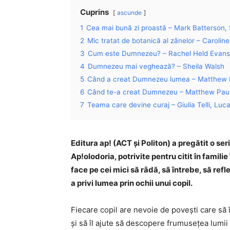
Cuprins
ascunde
1
Cea mai bună zi proastă – Mark Batterson,
2
Mic tratat de botanică al zânelor – Carolin
3
Cum este Dumnezeu? – Rachel Held Evans
4
Dumnezeu mai veghează? – Sheila Walsh
5
Când a creat Dumnezeu lumea – Matthew 
6
Când te-a creat Dumnezeu – Matthew Paul
7
Teama care devine curaj – Giulia Telli, Luc
Editura ap! (ACT și Politon) a pregătit o ser
Ap!olodoria, potrivite pentru citit în famili
face pe cei mici să râdă, să întrebe, să ref
a privi lumea prin ochii unui copil.
Fiecare copil are nevoie de povești care să îi
și să îl ajute să descopere frumusețea lumii 