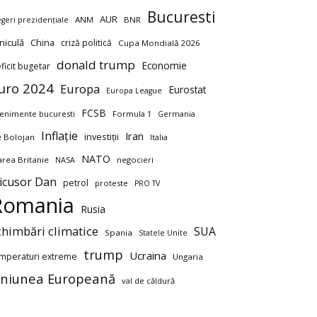
Bucuresti
AUR
ANM
BNR
egeri prezidențiale
niculă
China
criză politică
Cupa Mondială 2026
donald trump
Economie
ficit bugetar
uro 2024
Europa
Eurostat
Europa League
FCSB
enimente bucuresti
Formula 1
Germania
Inflație
Iran
investiții
ie Bolojan
Italia
NATO
rea Britanie
negocieri
NASA
icusor Dan
petrol
proteste
PRO TV
Romania
Rusia
chimbări climatice
SUA
Spania
Statele Unite
trump
Ucraina
mperaturi extreme
Ungaria
niunea Europeană
val de căldură