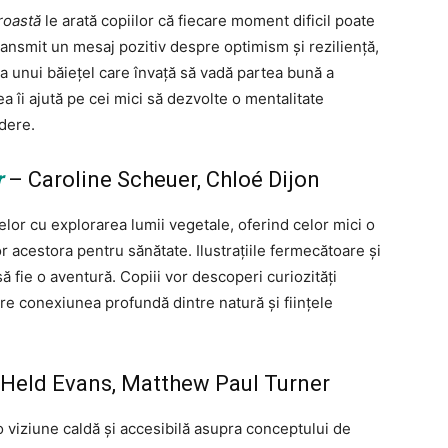
roastă
le arată copiilor că fiecare moment dificil poate
 transmit un mesaj pozitiv despre optimism și reziliență,
ea unui băiețel care învață să vadă partea bună a
tea îi ajută pe cei mici să dezvolte o mentalitate
edere.
r
– Caroline Scheuer, Chloé Dijon
or cu explorarea lumii vegetale, oferind celor mici o
or acestora pentru sănătate. Ilustrațiile fermecătoare și
să fie o aventură. Copiii vor descoperi curiozități
pre conexiunea profundă dintre natură și ființele
Held Evans, Matthew Paul Turner
 o viziune caldă și accesibilă asupra conceptului de