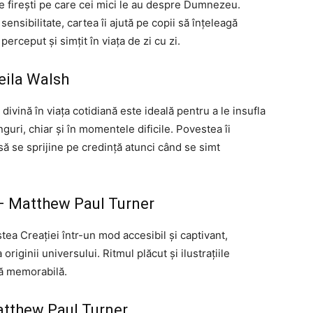
le firești pe care cei mici le au despre Dumnezeu.
sensibilitate, cartea îi ajută pe copii să înțeleagă
erceput și simțit în viața de zi cu zi.
eila Walsh
vină în viața cotidiană este ideală pentru a le insufla
guri, chiar și în momentele dificile. Povestea îi
să se sprijine pe credință atunci când se simt
 Matthew Paul Turner
tea Creației într-un mod accesibil și captivant,
riginii universului. Ritmul plăcut și ilustrațiile
ță memorabilă.
tthew Paul Turner