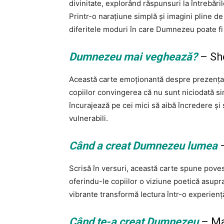
divinitate, explorând răspunsuri la întrebări
Printr-o narațiune simplă și imagini pline de 
diferitele moduri în care Dumnezeu poate fi p
Dumnezeu mai veghează?
– Sh
Această carte emoționantă despre prezența di
copiilor convingerea că nu sunt niciodată sin
încurajează pe cei mici să aibă încredere și 
vulnerabili.
Când a creat Dumnezeu lumea
–
Scrisă în versuri, această carte spune poves
oferindu-le copiilor o viziune poetică asupra o
vibrante transformă lectura într-o experien
Când te-a creat Dumnezeu
– Ma