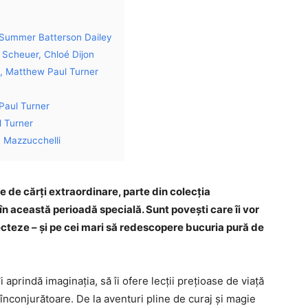
 Summer Batterson Dailey
e Scheuer, Chloé Dijon
, Matthew Paul Turner
Paul Turner
 Turner
a Mazzucchelli
ie de cărți extraordinare, parte din colecția
e în această perioadă specială. Sunt povești care îi vor
lecteze – și pe cei mari să redescopere bucuria pură de
 aprindă imaginația, să îi ofere lecții prețioase de viață
înconjurătoare. De la aventuri pline de curaj și magie