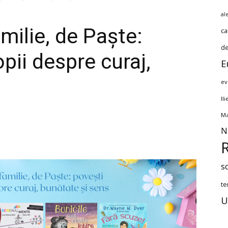
al
familie, de Paște:
ca
de
pii despre curaj,
E
ev
Il
Ma
N
s
te
U