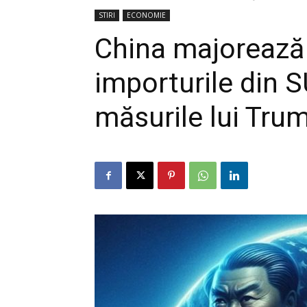
STIRI
ECONOMIE
China majorează 
importurile din 
măsurile lui Tru