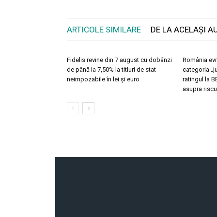
ARTICOLE SIMILARE
DE LA ACELAȘI A
Fidelis revine din 7 august cu dobânzi
România evit
de până la 7,50% la titluri de stat
categoria „j
neimpozabile în lei și euro
ratingul la 
asupra riscur