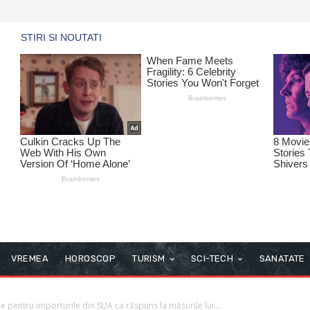
VREMEA
HOROSCOP
TURISM
SCI-TECH
SANATATE
e pentru importurile din SUA ca răspuns la măsurile lui...