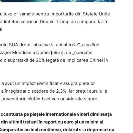
a taxelor vamale pentru importurile din Statele Unite
eședintelui american Donald Trump de a impune tarife
i.
urile SUA drept „abuzive și unilaterale”, acuzând
zației Mondiale a Comerțului și de „coerciție
d o suprataxă de 20% legată de implicarea Chinei în
 a avut un impact semnificativ asupra piețelor
a înregistrat o scădere de 2,3%, iar prețul aurului a
, investitorii căutând active considerate sigure.
ccentuată pe piețele internaționale vineri dimineața
in ultimii trei ani în raport cu euro și un minim al
 Comparativ cu leul românesc, dolarul s-a depreciat cu