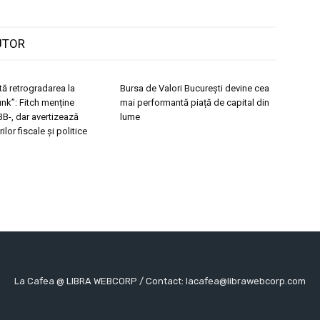
UTOR
ă retrogradarea la
Bursa de Valori București devine cea
unk”: Fitch menține
mai performantă piață de capital din
BBB-, dar avertizează
lume
ilor fiscale și politice
La Cafea @ LIBRA WEBCORP / Contact: lacafea@librawebcorp.com