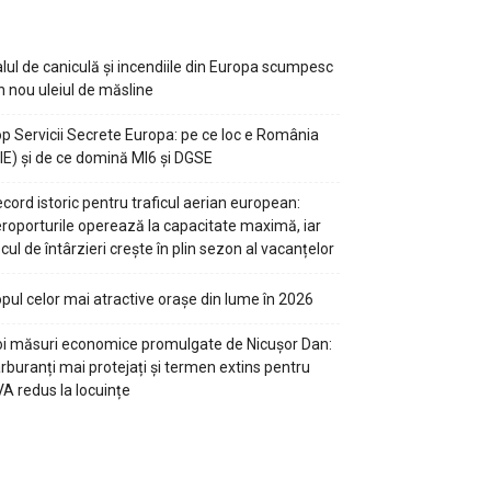
lul de caniculă și incendiile din Europa scumpesc
n nou uleiul de măsline
p Servicii Secrete Europa: pe ce loc e România
IE) și de ce domină MI6 și DGSE
cord istoric pentru traficul aerian european:
roporturile operează la capacitate maximă, iar
scul de întârzieri crește în plin sezon al vacanțelor
pul celor mai atractive orașe din lume în 2026
i măsuri economice promulgate de Nicușor Dan:
rburanți mai protejați și termen extins pentru
A redus la locuințe