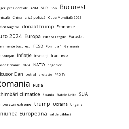
Bucuresti
AUR
ANM
BNR
egeri prezidențiale
niculă
China
criză politică
Cupa Mondială 2026
donald trump
Economie
ficit bugetar
uro 2024
Europa
Eurostat
Europa League
FCSB
enimente bucuresti
Formula 1
Germania
Inflație
Iran
investiții
ie Bolojan
Italia
NATO
rea Britanie
negocieri
NASA
icusor Dan
petrol
proteste
PRO TV
Romania
Rusia
chimbări climatice
SUA
Spania
Statele Unite
trump
Ucraina
mperaturi extreme
Ungaria
niunea Europeană
val de căldură