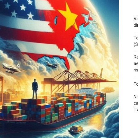
Va
di
To
(S
Re
ae
ri
To
No
ca
TV