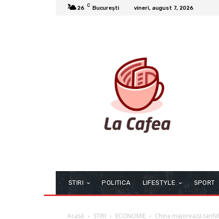
C
26
București
vineri, august 7, 2026
STIRI
POLITICA
LIFESTYLE
SPORT
Acasă
STIRI
ECONOMIE
China majorează tarifel