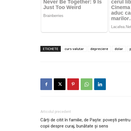
ETICHETE
curs valutar
depreciere
dolar
Articolul precedent
Cărți de citit în familie, de Paște: povești pentru
copii despre curaj, bunătate și sens