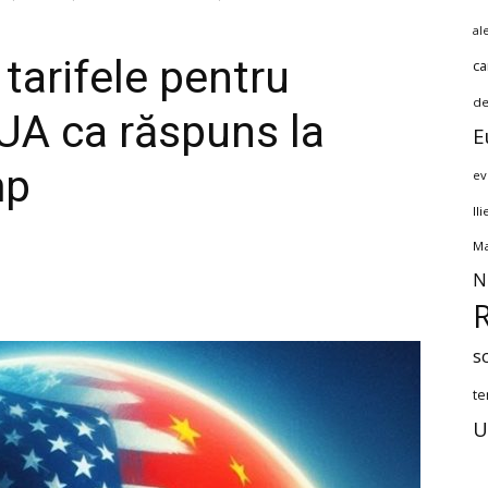
al
tarifele pentru
ca
de
SUA ca răspuns la
E
mp
ev
Il
Ma
N
s
te
U