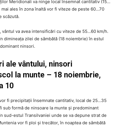
ților Meridionali va ninge local însemnat cantitativ (15…
 mai ales în zona înaltă vor fi viteze de peste 60…70
te scăzută.
, vântul va avea intensificări cu viteze de 55…60 km/h.
 în dimineața zilei de sâmbătă (18 noiembrie) în estul
edominant ninsori.
i ale vântului, ninsori
iscol la munte – 18 noiembrie,
a 10
 vor fi precipitații însemnate cantitativ, local de 25…35
 fi sub formă de ninsoare la munte și predominant
în sud-estul Transilvaniei unde se va depune strat de
untenia vor fi ploi și trecător, în noaptea de sâmbătă