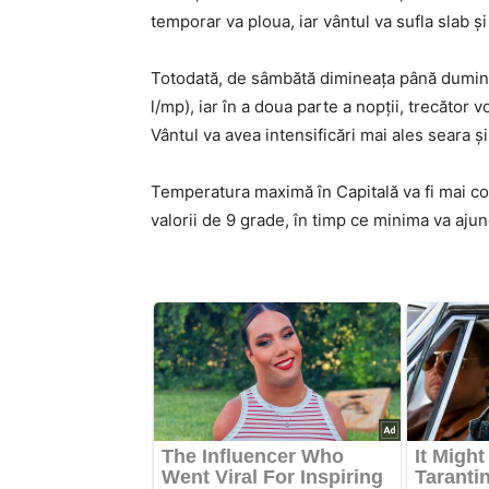
temporar va ploua, iar vântul va sufla slab 
Totodată, de sâmbătă dimineaţa până duminică
l/mp), iar în a doua parte a nopţii, trecător v
Vântul va avea intensificări mai ales seara ş
Temperatura maximă în Capitală va fi mai cobo
valorii de 9 grade, în timp ce minima va ajun