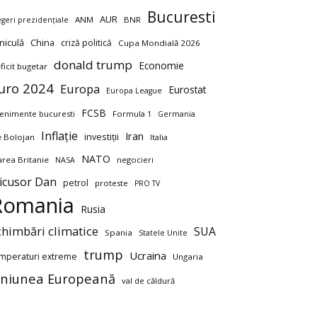
Bucuresti
AUR
ANM
BNR
egeri prezidențiale
niculă
China
criză politică
Cupa Mondială 2026
donald trump
Economie
ficit bugetar
uro 2024
Europa
Eurostat
Europa League
FCSB
enimente bucuresti
Formula 1
Germania
Inflație
Iran
investiții
ie Bolojan
Italia
NATO
rea Britanie
negocieri
NASA
icusor Dan
petrol
proteste
PRO TV
Romania
Rusia
chimbări climatice
SUA
Spania
Statele Unite
trump
Ucraina
mperaturi extreme
Ungaria
niunea Europeană
val de căldură