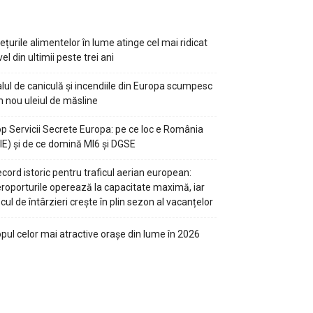
ețurile alimentelor în lume atinge cel mai ridicat
vel din ultimii peste trei ani
lul de caniculă și incendiile din Europa scumpesc
n nou uleiul de măsline
p Servicii Secrete Europa: pe ce loc e România
IE) și de ce domină MI6 și DGSE
cord istoric pentru traficul aerian european:
roporturile operează la capacitate maximă, iar
scul de întârzieri crește în plin sezon al vacanțelor
pul celor mai atractive orașe din lume în 2026