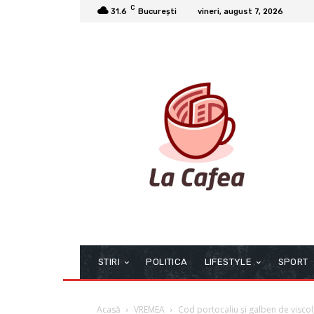
C
31.6
București
vineri, august 7, 2026
STIRI
POLITICA
LIFESTYLE
SPORT
Acasă
VREMEA
Cod portocaliu și galben de viscol, 