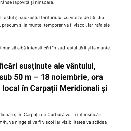
rânse lapoviță și ninsoare.
l, estul și sud-estul teritoriului cu viteze de 55…65
precum și la munte, temporar va fi viscol, iar rafalele
nua să aibă intensificări în sud-estul țării și la munte.
icări susținute ale vântului,
ă sub 50 m – 18 noiembrie, ora
local în Carpații Meridionali și
ionali și în Carpații de Curbură vor fi intensificări
h, va ninge și va fi viscol iar vizibilitatea va scădea