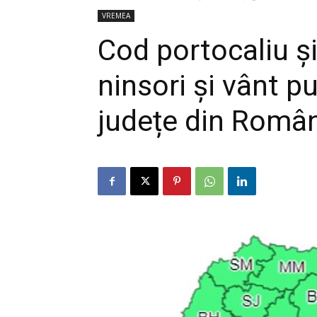
VREMEA
Cod portocaliu și
ninsori și vânt p
județe din Român