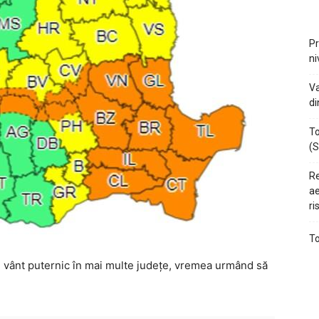
Pr
ni
Va
di
To
(S
Re
ae
ri
To
și vânt puternic în mai multe județe, vremea urmând să