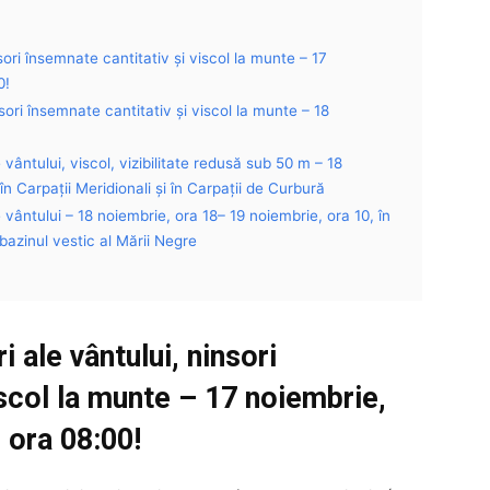
sori însemnate cantitativ și viscol la munte – 17
0!
sori însemnate cantitativ și viscol la munte – 18
 vântului, viscol, vizibilitate redusă sub 50 m – 18
în Carpații Meridionali și în Carpații de Curbură
 vântului – 18 noiembrie, ora 18– 19 noiembrie, ora 10, în
bazinul vestic al Mării Negre
i ale vântului, ninsori
iscol la munte – 17 noiembrie,
 ora 08:00!