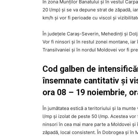
În zona Munților Banatului și în vestul Carpa
20 l/mp) și se va depune strat de zăpadă, iar
km/h și vor fi perioade cu viscol și vizibilita
În județele Caraș-Severin, Mehedinți și Dolj
Vor fi ninsori și în restul zonei montane, iar
Transilvaniei și în nordul Moldovei vor fi pr
Cod galben de intensificăr
însemnate cantitativ și v
ora 08 – 19 noiembrie, or
În jumătatea estică a teritoriului și la munte
l/mp și izolat de peste 50 l/mp. Acestea vor
ninsori în cea mai mare parte a Moldovei și 
zăpadă, local consistent. În Dobrogea și în M