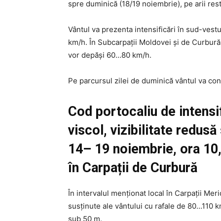
spre duminică (18/19 noiembrie), pe arii rest
Vântul va prezenta intensificări în sud-vestu
km/h. În Subcarpații Moldovei și de Curbură, 
vor depăși 60…80 km/h.
Pe parcursul zilei de duminică vântul va conti
Cod portocaliu de intensif
viscol, vizibilitate redus
14– 19 noiembrie, ora 10, 
în Carpații de Curbură
În intervalul menționat local în Carpații Merid
susținute ale vântului cu rafale de 80…110 km/
sub 50 m.