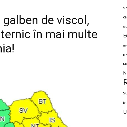
al
 galben de viscol,
ca
de
uternic în mai multe
E
ia!
ev
Il
Ma
N
s
te
U