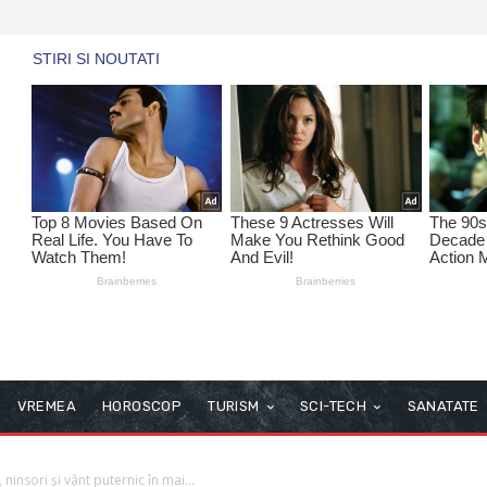
VREMEA
HOROSCOP
TURISM
SCI-TECH
SANATATE
ninsori și vânt puternic în mai...