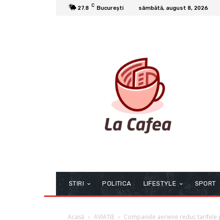
C
27.8
București
sâmbătă, august 8, 2026
STIRI
POLITICA
LIFESTYLE
SPORT
Acasă
AVIATIE
Companiile aeriene reduc tarifele p