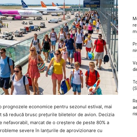
Mo
re
m
Pr
ni
Va
di
To
(S
Re
ap prognozele economice pentru sezonul estival, mai
ae
ri
t să reducă brusc prețurile biletelor de avion. Decizia
de nefavorabil, marcat de o creștere de peste 80% a
 probleme severe în lanțurile de aprovizionare cu