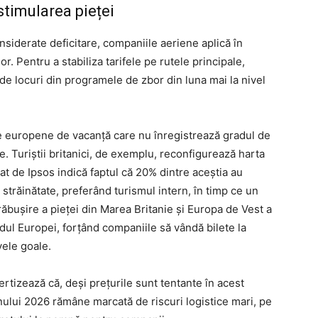
stimularea pieței
onsiderate deficitare, companiile aeriene aplică în
or. Pentru a stabiliza tarifele pe rutele principale,
 de locuri din programele de zbor din luna mai la nivel
ile europene de vacanță care nu înregistrează gradul de
e. Turiștii britanici, de exemplu, reconfigurează harta
zat de Ipsos indică faptul că 20% dintre aceștia au
n străinătate, preferând turismul intern, în timp ce un
răbușire a pieței din Marea Britanie și Europa de Vest a
udul Europei, forțând companiile să vândă bilete la
ele goale.
vertizează că, deși prețurile sunt tentante în acest
nului 2026 rămâne marcată de riscuri logistice mari, pe