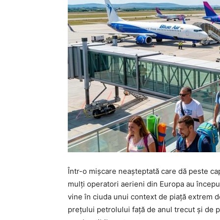
Într-o mișcare neașteptată care dă peste c
mulți operatori aerieni din Europa au începu
vine în ciuda unui context de piață extrem 
prețului petrolului față de anul trecut și de