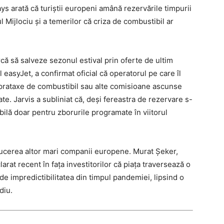
ays arată că turiștii europeni amână rezervările timpurii
l Mijlociu și a temerilor că criza de combustibil ar
că să salveze sezonul estival prin oferte de ultim
asyJet, a confirmat oficial că operatorul pe care îl
uprataxe de combustibil sau alte comisioane ascunse
e. Jarvis a subliniat că, deși fereastra de rezervare s-
ilă doar pentru zborurile programate în viitorul
nducerea altor mari companii europene. Murat Şeker,
larat recent în fața investitorilor că piața traversează o
de impredictibilitatea din timpul pandemiei, lipsind o
diu.