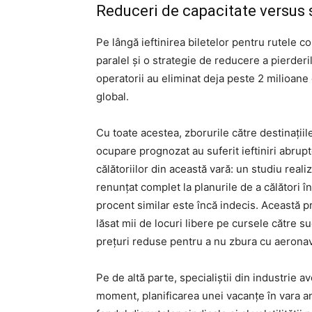
Reduceri de capacitate versus 
Pe lângă ieftinirea biletelor pentru rutele c
paralel și o strategie de reducere a pierderil
operatorii au eliminat deja peste 2 milioane
global.
Cu toate acestea, zborurile către destinați
ocupare prognozat au suferit ieftiniri abrupt
călătoriilor din această vară: un studiu reali
renunțat complet la planurile de a călători î
procent similar este încă indecis. Această p
lăsat mii de locuri libere pe cursele către s
prețuri reduse pentru a nu zbura cu aeronav
Pe de altă parte, specialiștii din industrie a
moment, planificarea unei vacanțe în vara a