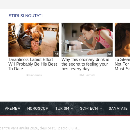
VREMEA
HOROSCOP
TURISM
SCI-TECH
SANATATE
entru vara anului 2026, deși prețul petrolului a...