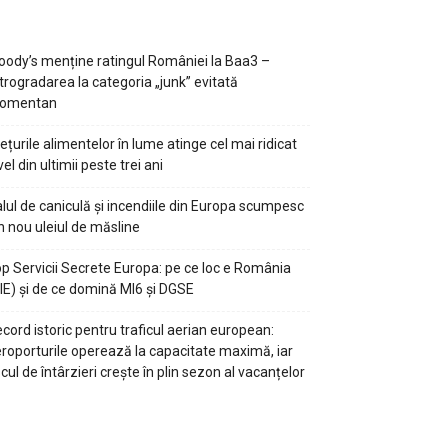
ody’s menține ratingul României la Baa3 –
trogradarea la categoria „junk” evitată
omentan
ețurile alimentelor în lume atinge cel mai ridicat
vel din ultimii peste trei ani
lul de caniculă și incendiile din Europa scumpesc
n nou uleiul de măsline
p Servicii Secrete Europa: pe ce loc e România
IE) și de ce domină MI6 și DGSE
cord istoric pentru traficul aerian european:
roporturile operează la capacitate maximă, iar
scul de întârzieri crește în plin sezon al vacanțelor