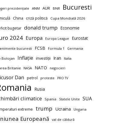
Bucuresti
AUR
ANM
BNR
egeri prezidențiale
niculă
China
criză politică
Cupa Mondială 2026
donald trump
Economie
ficit bugetar
uro 2024
Europa
Eurostat
Europa League
FCSB
enimente bucuresti
Formula 1
Germania
Inflație
Iran
investiții
ie Bolojan
Italia
NATO
rea Britanie
negocieri
NASA
icusor Dan
petrol
proteste
PRO TV
Romania
Rusia
chimbări climatice
SUA
Spania
Statele Unite
trump
Ucraina
mperaturi extreme
Ungaria
niunea Europeană
val de căldură