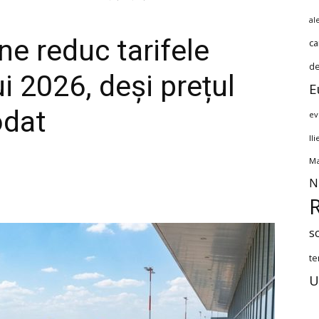
al
ne reduc tarifele
ca
de
i 2026, deși prețul
E
odat
ev
Il
Ma
N
s
te
U