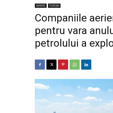
AVIATIE
TURISM
Companiile aerie
pentru vara anulu
petrolului a expl