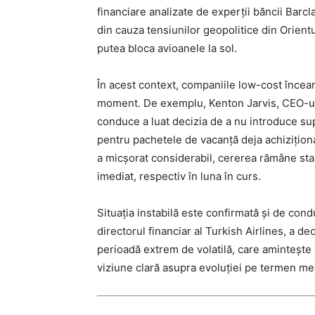
financiare analizate de experții băncii Barcl
din cauza tensiunilor geopolitice din Orientu
putea bloca avioanele la sol.
În acest context, companiile low-cost încear
moment. De exemplu, Kenton Jarvis, CEO-ul e
conduce a luat decizia de a nu introduce s
pentru pachetele de vacanță deja achiziționat
a micșorat considerabil, cererea rămâne stab
imediat, respectiv în luna în curs.
Situația instabilă este confirmată și de co
directorul financiar al Turkish Airlines, a dec
perioadă extrem de volatilă, care amintește 
viziune clară asupra evoluției pe termen me