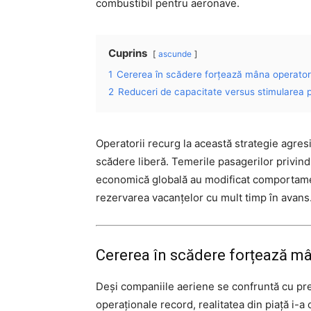
combustibil pentru aeronave.
Cuprins
ascunde
1
Cererea în scădere forțează mâna operatori
2
Reduceri de capacitate versus stimularea p
Operatorii recurg la această strategie agresi
scădere liberă. Temerile pasagerilor privind 
economică globală au modificat comportame
rezervarea vacanțelor cu mult timp în avans
Cererea în scădere forțează mâ
Deși companiile aeriene se confruntă cu pres
operaționale record, realitatea din piață i-a 