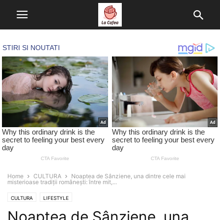
Home
CULTURA
Noaptea de Sânziene, una dintre cele mai
misterioase tradiții românești: între mit,...
CULTURA
LIFESTYLE
Noaptea de Sânziene, una