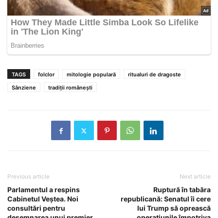
TAGS
folclor
mitologie populară
ritualuri de dragoste
Sânziene
tradiții românești
Previous article
Next article
Parlamentul a respins
Ruptură în tabăra
Cabinetul Veștea. Noi
republicană: Senatul îi cere
consultări pentru
lui Trump să oprească
desemnarea unui premier
operațiunile împotriva