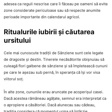
adesea ca reguli nescrise care îi făceau pe oameni să evite
zone considerate periculoase sau să respecte anumite
perioade importante din calendarul agricol.
Ritualurile iubirii și căutarea
ursitului
Cele mai cunoscute tradiții de Sânziene sunt cele legate
de dragoste și destin. Tinerele necăsătorite obișnuiau să
culeagă flori galbene de sânziene și să împletească cununi
pe care le așezau sub pernă, în speranța că își vor visa
viitorul soț.
În alte zone, cununile erau aruncate pe acoperișul casei.
Dacă acestea rămâneau agățate, semnul era interpretat ca
o apropiere a căsătoriei. Dacă alunecau sau cădeau,
tradiția considera că momentul urma să întârzie.