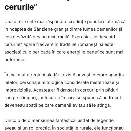
cerurile”
Una dintre cele mai răspândite credințe populare afirmă că
în noaptea de Sânziene granița dintre lumea oamenilor și
cea nevăzută devine mai fragilă. Expresia „se deschid
cerurile” apare frecvent în tradițiile românești și este
asociată cu o perioadă în care energiile benefice sunt mai
puternice.
În mai multe regiuni ale țării există povești despre apariția
ielelor, personaje mitologice considerate misterioase și
imprevizibile. Acestea ar fi dansat în cercuri prin păduri
sau pe câmpuri, iar locurile în care se spune că au trecut
deveneau spații pe care oamenii evitau să le atingă.
Dincolo de dimensiunea fantastică, astfel de legende
aveau și un rol practic. În societățile rurale, ele funcționau