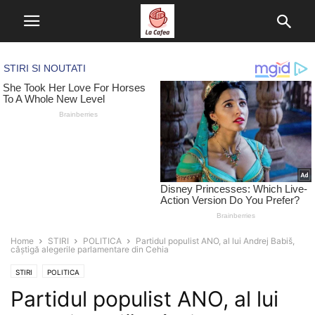
Home
STIRI
POLITICA
Partidul populist ANO, al lui Andrej Babiš,
câștigă alegerile parlamentare din Cehia
STIRI
POLITICA
Partidul populist ANO, al lui