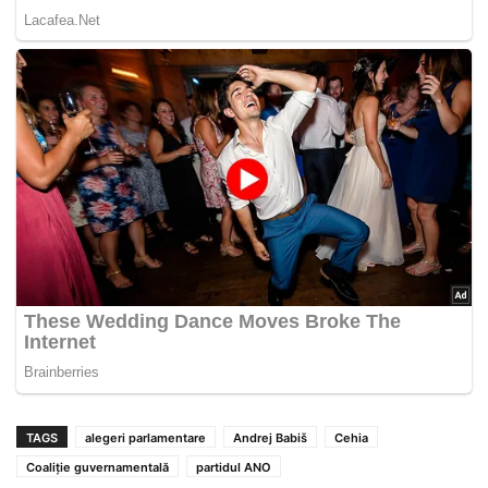
TAGS
alegeri parlamentare
Andrej Babiš
Cehia
Coaliție guvernamentală
partidul ANO