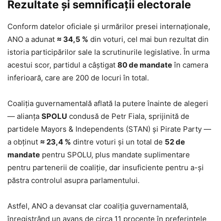
Rezultate și semnificații electorale
Conform datelor oficiale și urmărilor presei internaționale,
ANO a adunat
≈ 34,5 %
din voturi, cel mai bun rezultat din
istoria participărilor sale la scrutinurile legislative. În urma
acestui scor, partidul a câștigat
80 de mandate
în camera
inferioară, care are 200 de locuri în total.
Coaliția guvernamentală aflată la putere înainte de alegeri
— alianța
SPOLU
condusă de Petr Fiala, sprijinită de
partidele Mayors & Independents (STAN) și Pirate Party —
a obținut
≈ 23,4 %
dintre voturi și un total de
52 de
mandate
pentru SPOLU, plus mandate suplimentare
pentru partenerii de coaliție, dar insuficiente pentru a-și
păstra controlul asupra parlamentului.
Astfel, ANO a devansat clar coaliția guvernamentală,
înregistrând un avans de circa 11 procente în preferințele