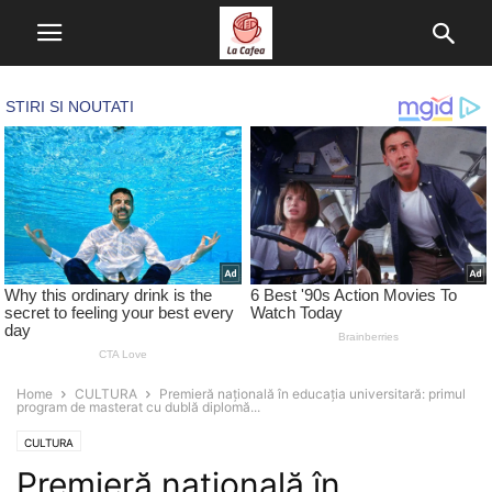
Home
CULTURA
Premieră națională în educația universitară: primul
program de masterat cu dublă diplomă...
CULTURA
Premieră națională în