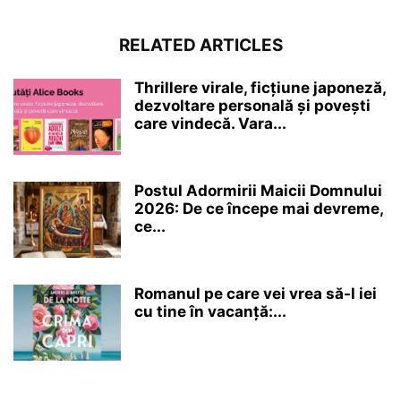
RELATED ARTICLES
Thrillere virale, ficțiune japoneză,
dezvoltare personală și povești
care vindecă. Vara...
Postul Adormirii Maicii Domnului
2026: De ce începe mai devreme,
ce...
Romanul pe care vei vrea să-l iei
cu tine în vacanță:...