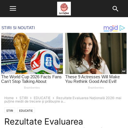
Home
STIRI
EDUCATIE
Rezultate Evaluarea Națională 2026: mai
puține medii de trecere și prăbușire a...
STIRI
EDUCATIE
Rezultate Evaluarea