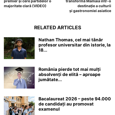
premier și cere partidelor o
transformă Mamaia într-o
majoritate clară (VIDEO)
destinație a culturii
și gastronomiei asiatice
RELATED ARTICLES
Nathan Thomas, cel mai tânăr
profesor universitar din istorie, la
18...
România pierde tot mai mulți
absolvenți de elită – aproape
jumătate...
Bacalaureat 2026 – peste 94.000
de candidați au promovat
examenul