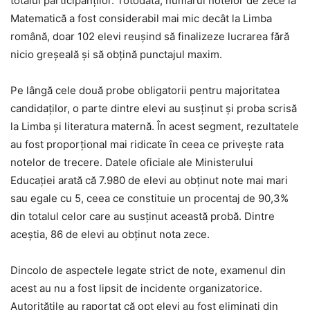
totalul participanților. Totodată, numărul notelor de zece la
Matematică a fost considerabil mai mic decât la Limba
română, doar 102 elevi reușind să finalizeze lucrarea fără
nicio greșeală și să obțină punctajul maxim.
Pe lângă cele două probe obligatorii pentru majoritatea
candidaților, o parte dintre elevi au susținut și proba scrisă
la Limba și literatura maternă. În acest segment, rezultatele
au fost proporțional mai ridicate în ceea ce privește rata
notelor de trecere. Datele oficiale ale Ministerului
Educației arată că 7.980 de elevi au obținut note mai mari
sau egale cu 5, ceea ce constituie un procentaj de 90,3%
din totalul celor care au susținut această probă. Dintre
aceștia, 86 de elevi au obținut nota zece.
Dincolo de aspectele legate strict de note, examenul din
acest au nu a fost lipsit de incidente organizatorice.
Autoritățile au raportat că opt elevi au fost eliminați din