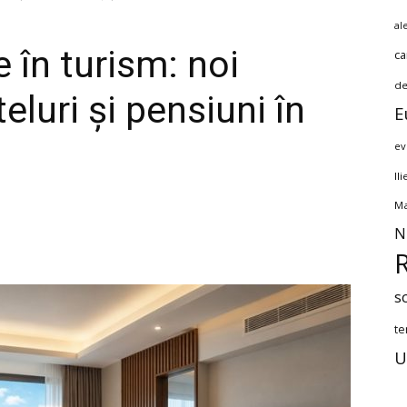
al
 în turism: noi
ca
de
teluri și pensiuni în
E
ev
Il
Ma
N
s
te
U