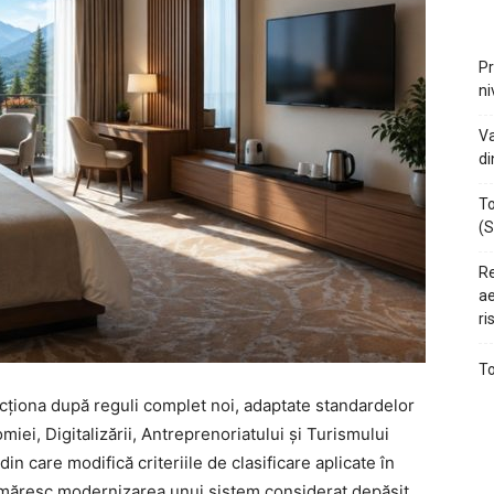
Pr
ni
Va
di
To
(S
Re
ae
ri
To
ncționa după reguli complet noi, adaptate standardelor
iei, Digitalizării, Antreprenoriatului și Turismului
n care modifică criteriile de clasificare aplicate în
urmăresc modernizarea unui sistem considerat depășit,