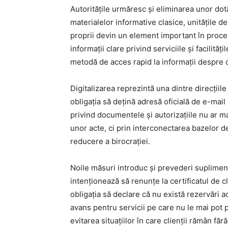
Autoritățile urmăresc și eliminarea unor dotăr
materialelor informative clasice, unitățile de 
proprii devin un element important în proces
informații clare privind serviciile și facilită
metodă de acces rapid la informații despre ca
Digitalizarea reprezintă una dintre direcțiile
obligația să dețină adresă oficială de e-mai
privind documentele și autorizațiile nu ar m
unor acte, ci prin interconectarea bazelor de 
reducere a birocrației.
Noile măsuri introduc și prevederi suplimenta
intenționează să renunțe la certificatul de cl
obligația să declare că nu există rezervări ac
avans pentru servicii pe care nu le mai pot
evitarea situațiilor în care clienții rămân făr