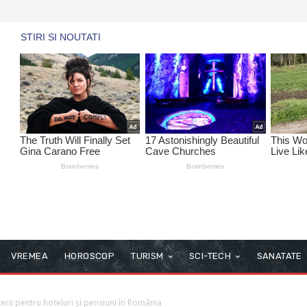
VREMEA
HOROSCOP
TURISM
SCI-TECH
SANATATE
terii pentru hoteluri și pensiuni în România