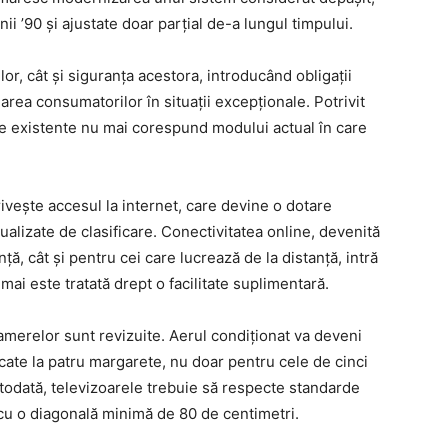
i ’90 și ajustate doar parțial de-a lungul timpului.
lor, cât și siguranța acestora, introducând obligații
ejarea consumatorilor în situații excepționale. Potrivit
iile existente nu mai corespund modului actual în care
.
ivește accesul la internet, care devine o dotare
ctualizate de clasificare. Conectivitatea online, devenită
anță, cât și pentru cei care lucrează de la distanță, intră
 mai este tratată drept o facilitate suplimentară.
camerelor sunt revizuite. Aerul condiționat va deveni
icate la patru margarete, nu doar pentru cele de cinci
todată, televizoarele trebuie să respecte standarde
cu o diagonală minimă de 80 de centimetri.