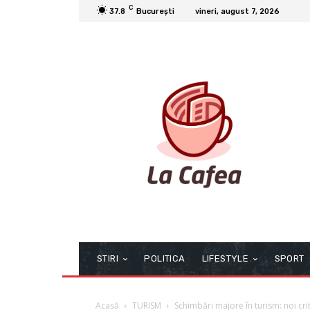
C
37.8
București
vineri, august 7, 2026
STIRI
POLITICA
LIFESTYLE
SPORT
Acasă
TURISM
Schimbări majore în turism: noi cri