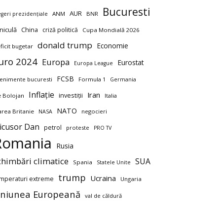
Bucuresti
AUR
ANM
BNR
egeri prezidențiale
niculă
China
criză politică
Cupa Mondială 2026
donald trump
Economie
ficit bugetar
uro 2024
Europa
Eurostat
Europa League
FCSB
enimente bucuresti
Formula 1
Germania
Inflație
Iran
investiții
ie Bolojan
Italia
NATO
rea Britanie
negocieri
NASA
icusor Dan
petrol
proteste
PRO TV
Romania
Rusia
chimbări climatice
SUA
Spania
Statele Unite
trump
Ucraina
mperaturi extreme
Ungaria
niunea Europeană
val de căldură