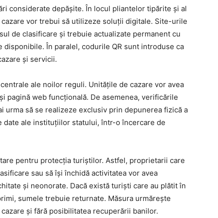
i considerate depășite. În locul pliantelor tipărite și al
cazare vor trebui să utilizeze soluții digitale. Site-urile
ul de clasificare și trebuie actualizate permanent cu
țile disponibile. În paralel, codurile QR sunt introduse ca
zare și servicii.
 centrale ale noilor reguli. Unitățile de cazare vor avea
l și pagină web funcțională. De asemenea, verificările
ai urma să se realizeze exclusiv prin depunerea fizică a
date ale instituțiilor statului, într-o încercare de
re pentru protecția turiștilor. Astfel, proprietarii care
asificare sau să își închidă activitatea vor avea
hitate și neonorate. Dacă există turiști care au plătit în
 primi, sumele trebuie returnate. Măsura urmărește
ă cazare și fără posibilitatea recuperării banilor.