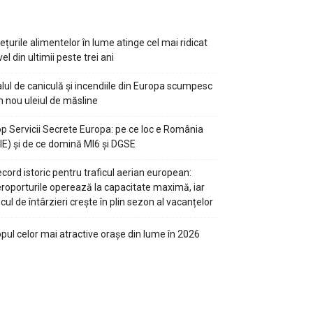
ețurile alimentelor în lume atinge cel mai ridicat
vel din ultimii peste trei ani
lul de caniculă și incendiile din Europa scumpesc
n nou uleiul de măsline
p Servicii Secrete Europa: pe ce loc e România
IE) și de ce domină MI6 și DGSE
cord istoric pentru traficul aerian european:
roporturile operează la capacitate maximă, iar
scul de întârzieri crește în plin sezon al vacanțelor
pul celor mai atractive orașe din lume în 2026