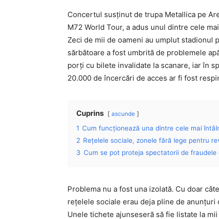
Concertul susținut de trupa Metallica pe Ar
M72 World Tour, a adus unul dintre cele mai
Zeci de mii de oameni au umplut stadionul 
sărbătoare a fost umbrită de problemele apăru
porți cu bilete invalidate la scanare, iar în 
20.000 de încercări de acces ar fi fost respi
Cuprins
ascunde
1
Cum funcționează una dintre cele mai întâl
2
Rețelele sociale, zonele fără lege pentru r
3
Cum se pot proteja spectatorii de fraudele 
Problema nu a fost una izolată. Cu doar câte
rețelele sociale erau deja pline de anunțuri c
Unele tichete ajunseseră să fie listate la mii