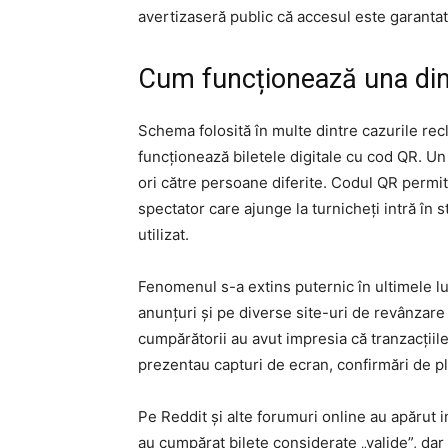
avertizaseră public că accesul este garantat
Cum funcționează una dint
Schema folosită în multe dintre cazurile rec
funcționează biletele digitale cu cod QR. Un 
ori către persoane diferite. Codul QR permite
spectator care ajunge la turnicheți intră în s
utilizat.
Fenomenul s-a extins puternic în ultimele l
anunțuri și pe diverse site-uri de revânzare 
cumpărătorii au avut impresia că tranzacțiile
prezentau capturi de ecran, confirmări de pl
Pe Reddit și alte forumuri online au apărut i
au cumpărat bilete considerate „valide”, dar