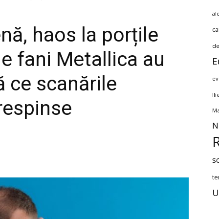
al
ă, haos la porțile
ca
de
de fani Metallica au
E
 ce scanările
ev
Il
 respinse
Ma
N
s
te
U