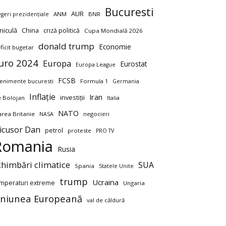
Bucuresti
AUR
ANM
BNR
egeri prezidențiale
niculă
China
criză politică
Cupa Mondială 2026
donald trump
Economie
ficit bugetar
uro 2024
Europa
Eurostat
Europa League
FCSB
enimente bucuresti
Formula 1
Germania
Inflație
Iran
investiții
ie Bolojan
Italia
NATO
rea Britanie
negocieri
NASA
icusor Dan
petrol
proteste
PRO TV
Romania
Rusia
chimbări climatice
SUA
Spania
Statele Unite
trump
Ucraina
mperaturi extreme
Ungaria
niunea Europeană
val de căldură