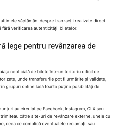
n ultimele săptămâni despre tranzacții realizate direct
fără verificarea autenticității biletelor.
ără lege pentru revânzarea de
ața neoficială de bilete într-un teritoriu dificil de
rizate, unde transferurile pot fi urmărite și validate,
in grupuri online lasă foarte puține posibilități de
unțuri au circulat pe Facebook, Instagram, OLX sau
e trimiteau către site-uri de revânzare externe, unele cu
ene, ceea ce complică eventualele reclamații sau