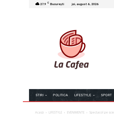
C
27.9
București
joi, august 6, 2026
STIRI
POLITICA
LIFESTYLE
SPORT
Acasă
LIFESTYLE
EVENIMENTE
Spectacol pe scenă