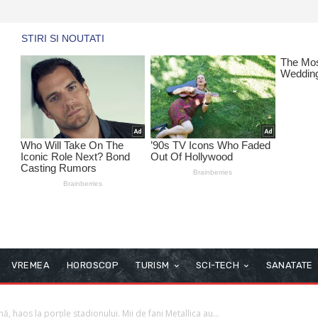
VREMEA
HOROSCOP
TURISM
SCI-TECH
SANATATE
, haos la porțile stadionului. Mii de fani Metallica au...