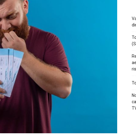
Va
di
To
(S
Re
ae
ri
To
No
ca
TV