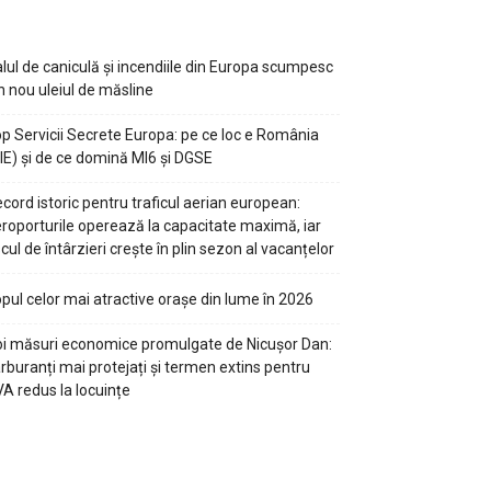
lul de caniculă și incendiile din Europa scumpesc
n nou uleiul de măsline
p Servicii Secrete Europa: pe ce loc e România
IE) și de ce domină MI6 și DGSE
cord istoric pentru traficul aerian european:
roporturile operează la capacitate maximă, iar
scul de întârzieri crește în plin sezon al vacanțelor
pul celor mai atractive orașe din lume în 2026
i măsuri economice promulgate de Nicușor Dan:
rburanți mai protejați și termen extins pentru
A redus la locuințe