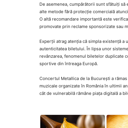
De asemenea, cumpărătorii sunt sfătuiți să ev
alte metode fără protecție comercială atunc
O altă recomandare importantă este verificar
promovate prin reclame sponsorizate sau m
Experții atrag atenția că simpla existență a
autenticitatea biletului. În lipsa unor sistem
revânzarea, fenomenul biletelor duplicate 
sportive din întreaga Europă.
Concertul Metallica de la București a răma
muzicale organizate în România în ultimii an
cât de vulnerabilă rămâne piața digitală a bil