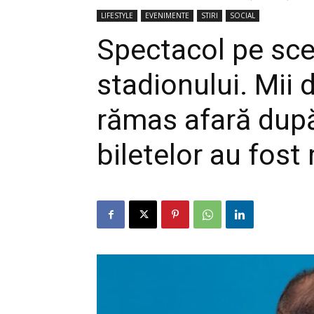
LIFESTYLE
EVENIMENTE
STIRI
SOCIAL
Spectacol pe scen
stadionului. Mii 
rămas afară după
biletelor au fost