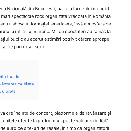
ena Națională din București, parte a turneului mondial
 mari spectacole rock organizate vreodată în România.
pentru show-ul formației americane, însă atmosfera de
te la intrările în arenă. Mii de spectatori au rămas la
spațiul public au apărut estimări potrivit cărora aproape
nse pe parcursul serii.
nite fraude
evânzarea de bilete
cu bilete
va ore înainte de concert, platformele de revânzare și
u bilete oferite la prețuri mult peste valoarea inițială.
 de euro pe site-uri de resale, în timp ce organizatorii