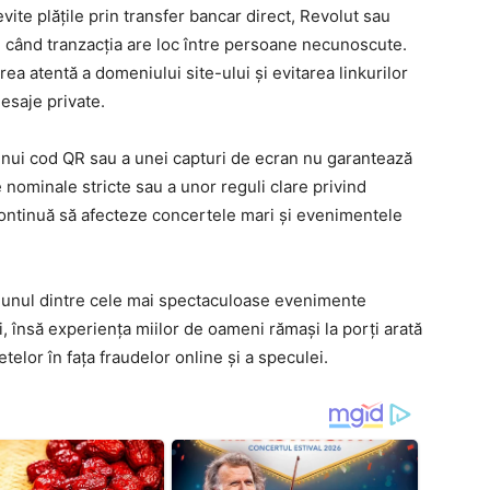
ite plățile prin transfer bancar direct, Revolut sau
i când tranzacția are loc între persoane necunoscute.
ea atentă a domeniului site-ului și evitarea linkurilor
esaje private.
 unui cod QR sau a unei capturi de ecran nu garantează
e nominale stricte sau a unor reguli clare privind
continuă să afecteze concertele mari și evenimentele
s unul dintre cele mai spectaculoase evenimente
i, însă experiența miilor de oameni rămași la porți arată
etelor în fața fraudelor online și a speculei.