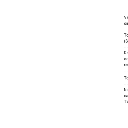
Va
di
To
(S
Re
ae
ri
To
No
ca
TV