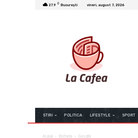
C
27.9
București
vineri, august 7, 2026
STIRI
POLITICA
LIFESTYLE
SPORT
Acasă
Etichete
Google