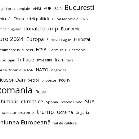
Bucuresti
AUR
ANM
BNR
egeri prezidențiale
niculă
China
criză politică
Cupa Mondială 2026
donald trump
Economie
ficit bugetar
uro 2024
Europa
Eurostat
Europa League
FCSB
enimente bucuresti
Formula 1
Germania
Inflație
Iran
investiții
ie Bolojan
Italia
NATO
rea Britanie
negocieri
NASA
icusor Dan
petrol
proteste
PRO TV
Romania
Rusia
chimbări climatice
SUA
Spania
Statele Unite
trump
Ucraina
mperaturi extreme
Ungaria
niunea Europeană
val de căldură