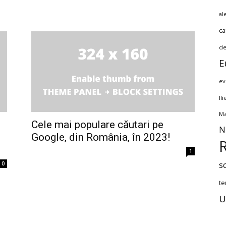
al
ca
de
E
ev
Il
Ma
Cele mai populare căutari pe
N
Google, din România, în 2023!
1
s
0
te
U