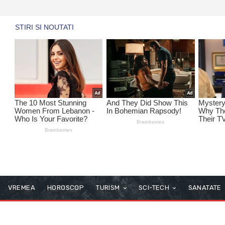
VREMEA
HOROSCOP
TURISM
SCI-TECH
SANATATE