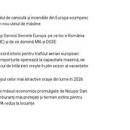
lul de caniculă și incendiile din Europa scumpesc
n nou uleiul de măsline
p Servicii Secrete Europa: pe ce loc e România
IE) și de ce domină MI6 și DGSE
cord istoric pentru traficul aerian european:
roporturile operează la capacitate maximă, iar
scul de întârzieri crește în plin sezon al vacanțelor
pul celor mai atractive orașe din lume în 2026
i măsuri economice promulgate de Nicușor Dan:
rburanți mai protejați și termen extins pentru
A redus la locuințe