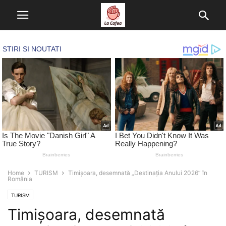
Home
TURISM
Timișoara, desemnată „Destinația Anului 2026” în
România
TURISM
Timișoara, desemnată