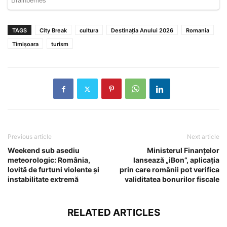
TAGS
City Break
cultura
Destinația Anului 2026
Romania
Timișoara
turism
Previous article
Next article
Weekend sub asediu
Ministerul Finanțelor
meteorologic: România,
lansează „iBon”, aplicația
lovită de furtuni violente și
prin care românii pot verifica
instabilitate extremă
validitatea bonurilor fiscale
RELATED ARTICLES