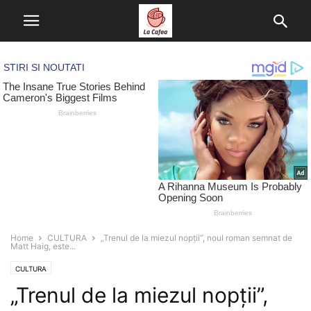
Home
CULTURA
„Trenul de la miezul nopții”, noul roman semnat de
Matt Haig, este...
CULTURA
„Trenul de la miezul nopții”,