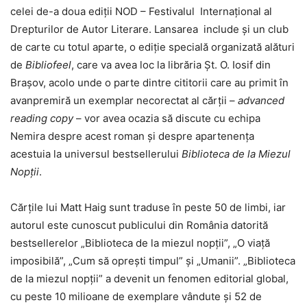
celei de-a doua ediții NOD – Festivalul Internațional al
Drepturilor de Autor Literare. Lansarea include și un club
de carte cu totul aparte, o ediție specială organizată alături
de
Bibliofeel
, care va avea loc la librăria Șt. O. Iosif din
Brașov, acolo unde o parte dintre cititorii care au primit în
avanpremiră un exemplar necorectat al cărții –
advanced
reading copy
– vor avea ocazia să discute cu echipa
Nemira despre acest roman și despre apartenența
acestuia la universul bestsellerului
Biblioteca de la Miezul
Nopții
.
Cărțile lui Matt Haig sunt traduse în peste 50 de limbi, iar
autorul este cunoscut publicului din România datorită
bestsellerelor „Biblioteca de la miezul nopții”, „O viață
imposibilă”, „Cum să oprești timpul” și „Umanii”. „Biblioteca
de la miezul nopții” a devenit un fenomen editorial global,
cu peste 10 milioane de exemplare vândute și 52 de