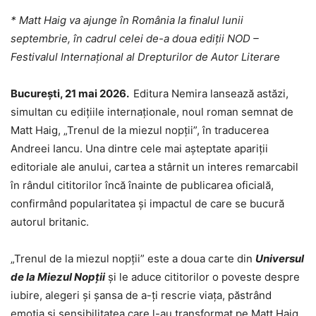
* Matt Haig va ajunge în România la finalul lunii
septembrie, în cadrul celei de-a doua ediții NOD –
Festivalul Internațional al Drepturilor de Autor Literare
București, 21 mai 2026.
Editura Nemira lansează astăzi,
simultan cu edițiile internaționale, noul roman semnat de
Matt Haig, „Trenul de la miezul nopții”, în traducerea
Andreei Iancu. Una dintre cele mai așteptate apariții
editoriale ale anului, cartea a stârnit un interes remarcabil
în rândul cititorilor încă înainte de publicarea oficială,
confirmând popularitatea și impactul de care se bucură
autorul britanic.
„Trenul de la miezul nopții” este a doua carte din
Universul
de la Miezul Nopții
și le aduce cititorilor o
poveste despre
iubire, alegeri și șansa de a-ți rescrie viața, păstrând
emoția și sensibilitatea care l-au transformat pe Matt Haig