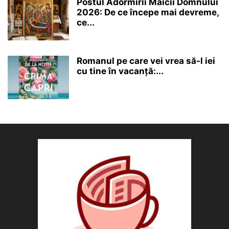
Postul Adormirii Maicii Domnului
2026: De ce începe mai devreme,
ce...
Romanul pe care vei vrea să-l iei
cu tine în vacanță:...