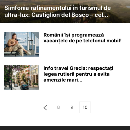
Simfonia rafinamentului în turismul de
ultra-lux: Castiglion del Bosco – cel...
Românii își programează
vacanțele de pe telefonul mobil!
Info travel Grecia: respectați
legea rutieră pentru a evita
amenzile mari...
8
9
10