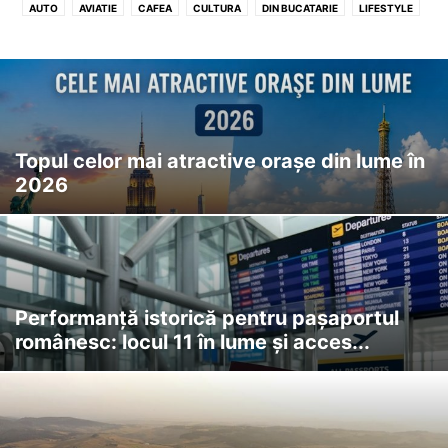
AUTO
AVIATIE
CAFEA
CULTURA
DIN BUCATARIE
LIFESTYLE
SCI-TECH
STIRI
TURISM
VIDEO
VREMEA
Topul celor mai atractive orașe din lume în
2026
Performanță istorică pentru pașaportul
românesc: locul 11 în lume și acces...