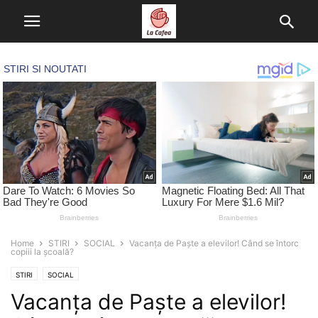
Home
STIRI
SOCIAL
Vacanța de Paște a elevilor! Când se întorc
copiii la școală?
STIRI
SOCIAL
Vacanța de Paște a elevilor!