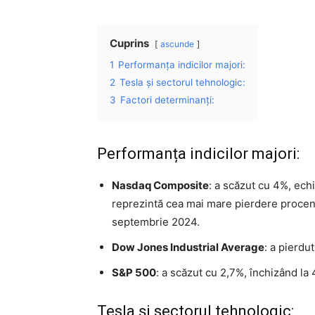
Cuprins
ascunde
1
Performanța indicilor majori:
2
Tesla și sectorul tehnologic:
3
Factori determinanți:
Performanța indicilor majori:
Nasdaq Composite
: a scăzut cu 4%, ech
reprezintă cea mai mare pierdere procentu
septembrie 2024.
Dow Jones Industrial Average
: a pierdu
S&P 500
: a scăzut cu 2,7%, închizând la
Tesla și sectorul tehnologic: