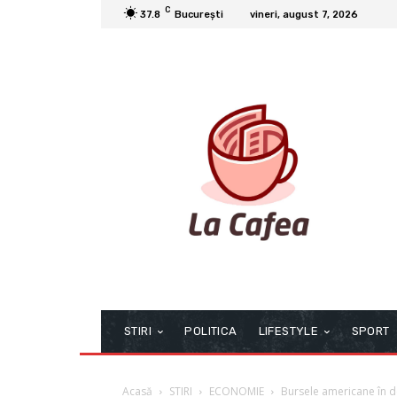
C
37.8
București
vineri, august 7, 2026
STIRI
POLITICA
LIFESTYLE
SPORT
Acasă
STIRI
ECONOMIE
Bursele americane în dec