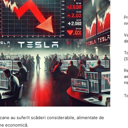
Pr
ni
Va
di
To
(S
Re
ae
ri
To
cane au suferit scăderi considerabile, alimentate de
une economică.