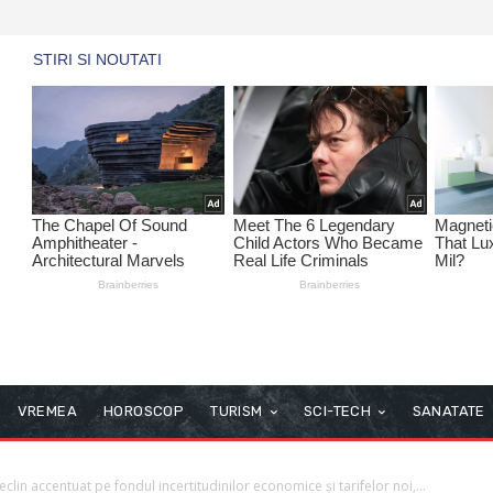
VREMEA
HOROSCOP
TURISM
SCI-TECH
SANATATE
lin accentuat pe fondul incertitudinilor economice și tarifelor noi,...