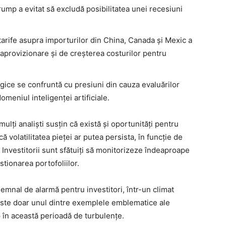
rump a evitat să excludă posibilitatea unei recesiuni
tarife asupra importurilor din China, Canada și Mexic a
 aprovizionare și de creșterea costurilor pentru
gice se confruntă cu presiuni din cauza evaluărilor
domeniul inteligenței artificiale.
mulți analiști susțin că există și oportunități pentru
ă volatilitatea pieței ar putea persista, în funcție de
 Investitorii sunt sfătuiți să monitorizeze îndeaproape
stionarea portofoliilor.
emnal de alarmă pentru investitori, într-un climat
 este doar unul dintre exemplele emblematice ale
 în această perioadă de turbulențe.