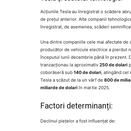
Acțiunile Tesla au înregistrat o scădere ab
de prețul anterior. Alte companii tehnologi
înregistrat, de asemenea, scăderi semnificat
Una dintre companiile cele mai afectate de
producător de vehicule electrice a pierdut 
începutul lunii decembrie până în prezent. 
tranzacționau la aproximativ
250 de dolari
p
coborâseră sub
140 de dolari
, atingând cel 
Tesla a scăzut de la un vârf de
800 de milia
miliarde de dolari
în martie 2025.
Factori determinanți:
Declinul piețelor a fost influențat de: