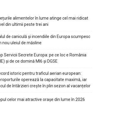
ețurile alimentelor în lume atinge cel mai ridicat
vel din ultimii peste trei ani
lul de caniculă și incendiile din Europa scumpesc
n nou uleiul de măsline
p Servicii Secrete Europa: pe ce loc e România
IE) și de ce domină MI6 și DGSE
cord istoric pentru traficul aerian european:
roporturile operează la capacitate maximă, iar
scul de întârzieri crește în plin sezon al vacanțelor
pul celor mai atractive orașe din lume în 2026