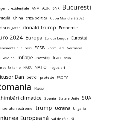
Bucuresti
AUR
ANM
BNR
egeri prezidențiale
niculă
China
criză politică
Cupa Mondială 2026
donald trump
Economie
ficit bugetar
uro 2024
Europa
Eurostat
Europa League
FCSB
enimente bucuresti
Formula 1
Germania
Inflație
Iran
investiții
ie Bolojan
Italia
NATO
rea Britanie
negocieri
NASA
icusor Dan
petrol
proteste
PRO TV
Romania
Rusia
chimbări climatice
SUA
Spania
Statele Unite
trump
Ucraina
mperaturi extreme
Ungaria
niunea Europeană
val de căldură