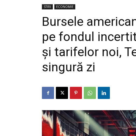
STIRI
ECONOMIE
Bursele american
pe fondul incert
și tarifelor noi, 
singură zi