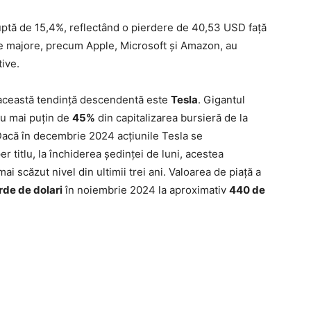
ruptă de 15,4%, reflectând o pierdere de 40,53 USD față
ce majore, precum Apple, Microsoft și Amazon, au
ive.
 această tendință descendentă este
Tesla
. Gigantul
nu mai puțin de
45%
din capitalizarea bursieră de la
Dacă în decembrie 2024 acțiunile Tesla se
er titlu, la închiderea ședinței de luni, acestea
mai scăzut nivel din ultimii trei ani. Valoarea de piață a
rde de dolari
în noiembrie 2024 la aproximativ
440 de