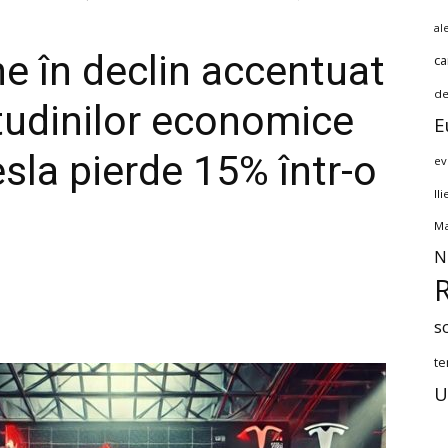
al
e în declin accentuat
ca
de
itudinilor economice
E
Tesla pierde 15% într-o
ev
Il
Ma
N
s
te
U